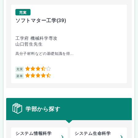
充実
ソフトマター工学
(39)
場
工学府 機械科学専攻
理
山口哲生先生
鈴
高分子材料などの基礎知識を得...
講
3.5
充実
充
4.5
楽単
楽
学部から探す
システム情報科学
システム生命科学