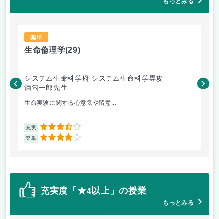
もっとみる
楽単
生命倫理学
(29)
エ
システム生命科学府 システム生命科学専攻
工
酒匂一郎先生
村
生命実験に関する心意気や留意...
授
3.5
充実
充
4
楽単
楽
充実度「★4以上」の授業
もっとみる