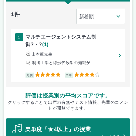
1件
1
マルチエージェントシステム制
御?・?
(1)
山本薫先生
制御工学と線形代数学の知識が...
5
4
充実
楽単
評価は授業別の平均スコアです。
クリックすることで出席の有無やテスト情報、先輩のコメン
トが閲覧できます。
楽単度「★4以上」の授業