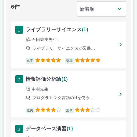
6件
1
ライブラリーサイエンス
(1)
石田栄美先生
ライブラリーサイエンスが図書...
5
5
充実
楽単
2
情報評価分析論
(1)
中村先生
プログラミング言語のRを使う...
4
3
充実
楽単
3
データベース演習
(1)