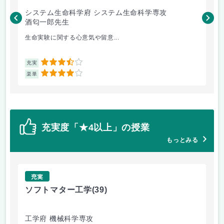
システム生命科学府 システム生命科学専攻
工
酒匂一郎先生
村
生命実験に関する心意気や留意...
授
3.5
充実
充
4
楽単
楽
充実度「★4以上」の授業
もっとみる
充実
ソフトマター工学
(39)
場
工学府 機械科学専攻
理