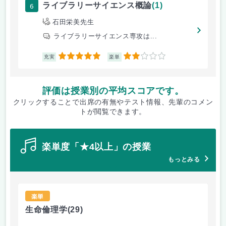
6
ライブラリーサイエンス概論
(1)
石田栄美先生
ライブラリーサイエンス専攻は...
5
2
充実
楽単
評価は授業別の平均スコアです。
クリックすることで出席の有無やテスト情報、先輩のコメン
トが閲覧できます。
楽単度「★4以上」の授業
もっとみる
楽単
生命倫理学
(29)
エ