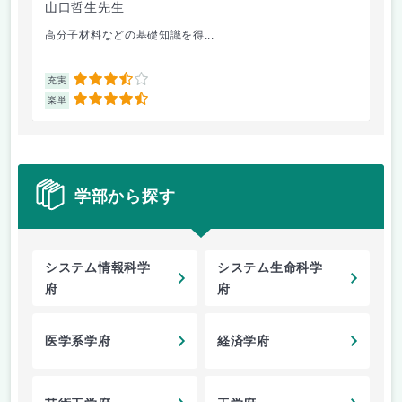
山口哲生先生
鈴
高分子材料などの基礎知識を得...
講
3.5
充実
充
4.5
楽単
楽
学部から探す
システム情報科学
システム生命科学
府
府
医学系学府
経済学府