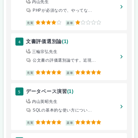
内山先生
PHPが必須なので、やってな...
4
1
充実
楽単
4
文書評価選別論
(1)
三輪宗弘先生
公文書の評価選別論です。近現...
5
5
充実
楽単
5
データベース演習
(1)
内山英昭先生
SQLの基本的な使い方につい...
5
5
充実
楽単