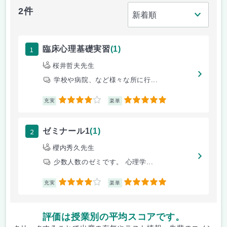
2件
1
臨床心理基礎実習
(1)
桜井哲夫先生
学校や病院、など様々な所に行...
4
5
充実
楽単
2
ゼミナール1
(1)
櫻内秀久先生
少数人数のゼミです。 心理学...
4
5
充実
楽単
評価は授業別の平均スコアです。