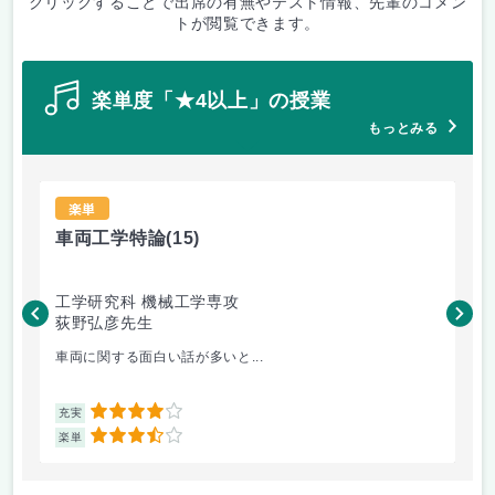
クリックすることで出席の有無やテスト情報、先輩のコメン
トが閲覧できます。
楽単度「★4以上」の授業
もっとみる
楽単
車両工学特論
(15)
有
工学研究科 機械工学専攻
工
荻野弘彦先生
中
車両に関する面白い話が多いと...
有
4
充実
充
3.5
楽単
楽