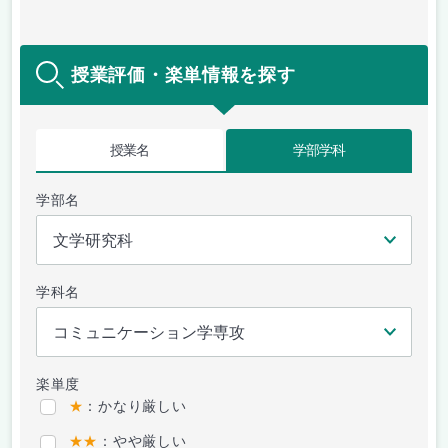
授業評価・楽単情報を探す
授業名
学部学科
学部名
学科名
楽単度
★
：かなり厳しい
★★
：やや厳しい