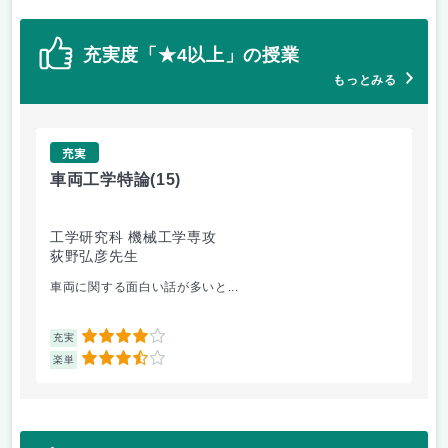
充実度「★4以上」の授業
もっとみる
充実
車両工学特論
(15)
有
工学研究科 機械工学専攻
工
荻野弘彦先生
中
車両に関する面白い話が多いと...
有
4
充実
充
3.5
楽単
楽