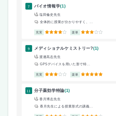
7
バイオ情報学
(1)
塩田倫史先生
全体的に授業が分かりやすく、...
充実
楽単
4
3
9
メディショナルケミストリー?
(1)
渡邊高志先生
GPSデバイスを用いた形で特...
充実
楽単
3
5
11
分子薬効学特論
(1)
香月博志先生
香月先生による授業形式の講義...