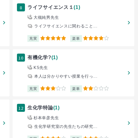
8
ライフサイエンス１
(1)
大槻純男先生
ライフサイエンスに関わること...
充実
楽単
5
4
10
有機化学?
(1)
KS先生
本人は分かりやすい授業を行っ...
充実
楽単
3
2
12
生化学特論
(1)
杉本幸彦先生
生化学研究室の先生たちの研究...