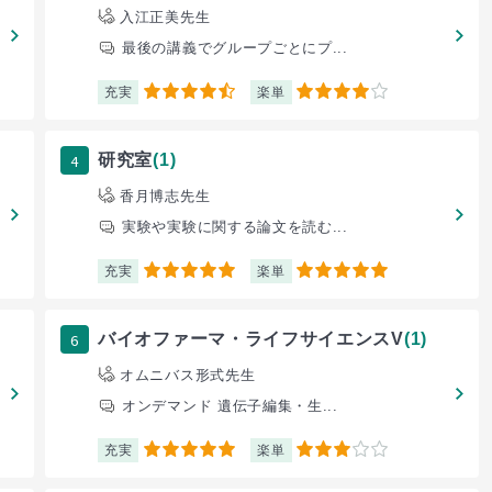
入江正美先生
最後の講義でグループごとにプ...
充実
楽単
4.5
4
4
研究室
(1)
香月博志先生
実験や実験に関する論文を読む...
充実
楽単
5
5
6
バイオファーマ・ライフサイエンスV
(1)
オムニバス形式先生
オンデマンド 遺伝子編集・生...
充実
楽単
5
3