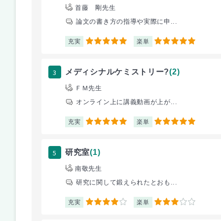
首藤 剛先生
論文の書き方の指導や実際に申...
充実
楽単
5
5
3
メディシナルケミストリー?
(2)
ＦＭ先生
オンライン上に講義動画が上が...
充実
楽単
5
5
5
研究室
(1)
南敬先生
研究に関して鍛えられたとおも...
充実
楽単
4
3