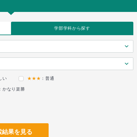
学部学科
から探す
しい
★★★
：普通
：かなり楽勝
索結果を見る