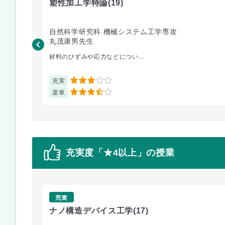
塑性加工学特論
(19)
自然科学研究科 機械システム工学専攻
丸茂康男先生
材料のひずみや応力などについ...
充実
3
楽単
3.5
充実度「★4以上」の授業
充実
ナノ構造デバイス工学
(17)