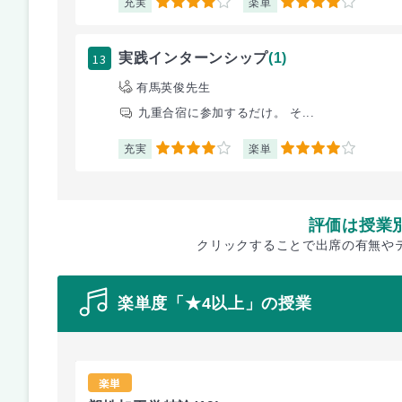
充実
楽単
4
4
13
実践インターンシップ
(1)
有馬英俊先生
九重合宿に参加するだけ。 そ...
充実
楽単
4
4
評価は授業
クリックすることで出席の有無や
楽単度「★4以上」の授業
楽単