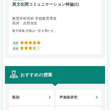
異文化間コミュニケーション特論
(2)
カ
教育学研究科 学校教育専攻
教
高井 次郎先生
子
集中講義 評価は一定を満たせ...
内
5
充実
充
3.5
楽単
楽
おすすめの授業
彫刻
声楽曲研究