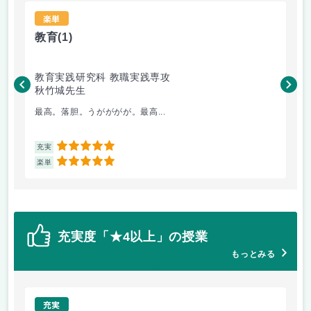
楽単
教育
(1)
学
教育実践研究科 教職実践専攻
教
秋竹城先生
加
最高。落胆。うがががが。最高...
そ
5
充実
充
5
楽単
楽
充実度「★4以上」の授業
もっとみる
充実