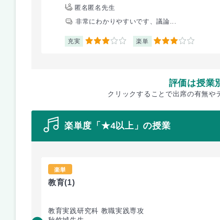
匿名匿名先生
非常にわかりやすいです、議論...
充実
楽単
3
3
評価は授業
クリックすることで出席の有無や
楽単度「★4以上」の授業
楽単
教育
(1)
教育実践研究科 教職実践専攻
秋竹城先生