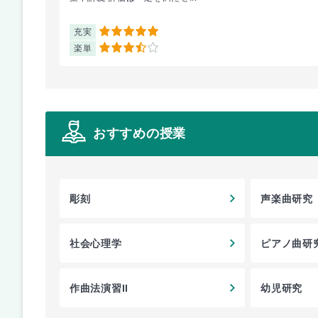
充実
5
楽単
3.5
おすすめの授業
彫刻
声楽曲研究
社会心理学
ピアノ曲研
作曲法演習II
幼児研究