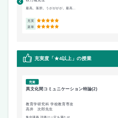
最高。落胆。うがががが。最高...
充実
5
楽単
5
充実度「★4以上」の授業
充実
異文化間コミュニケーション特論
(2)
教育学研究科 学校教育専攻
高井 次郎先生
集中講義 評価は一定を満たせ...