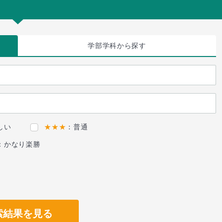
学部学科
から探す
しい
★★★
：普通
：かなり楽勝
索結果を見る