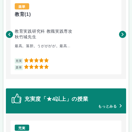
楽単
教育
(1)
学
教育実践研究科 教職実践専攻
教
秋竹城先生
加
最高。落胆。うがががが。最高...
そ
5
充実
充
5
楽単
楽
充実度「★4以上」の授業
もっとみる
充実