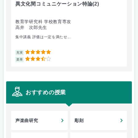
異文化間コミュニケーション特論
(2)
カ
教育学研究科 学校教育専攻
教
高井 次郎先生
子
集中講義 評価は一定を満たせ...
内
5
充実
充
3.5
楽単
楽
おすすめの授業
声楽曲研究
彫刻