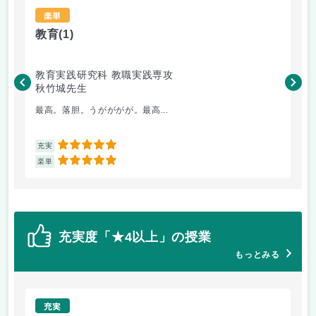
楽単
教育
(1)
学
教育実践研究科 教職実践専攻
教
秋竹城先生
加
最高。落胆。うがががが。最高...
そ
5
充実
充
5
楽単
楽
充実度「★4以上」の授業
もっとみる
充実