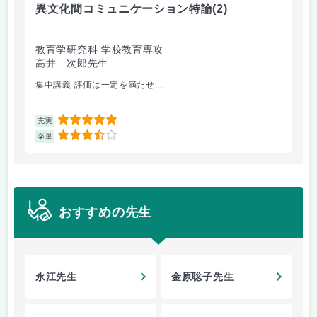
異文化間コミュニケーション特論
(2)
カ
教育学研究科 学校教育専攻
教
高井 次郎先生
子
集中講義 評価は一定を満たせ...
内
5
充実
充
3.5
楽単
楽
おすすめの先生
永江先生
金原聡子先生