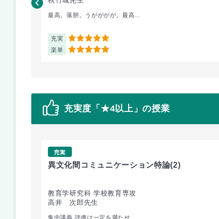
最高。落胆。うがががが。最高...
充実
5
楽単
5
充実度「★4以上」の授業
充実
異文化間コミュニケーション特論
(2)
教育学研究科 学校教育専攻
高井 次郎先生
集中講義 評価は一定を満たせ...