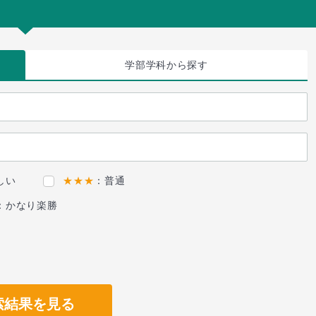
学部学科
から探す
しい
★★★
：普通
：かなり楽勝
索結果を見る