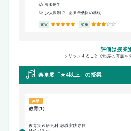
清水先生
少人数制で、必要最低限の基礎...
充実
楽単
5
3
評価は授業
クリックすることで出席の有無や
楽単度「★4以上」の授業
楽単
教育
(1)
教育実践研究科 教職実践専攻
秋竹城先生