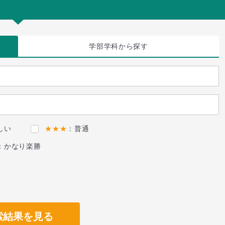
学部学科
から探す
しい
★★★
：普通
：かなり楽勝
索結果を見る