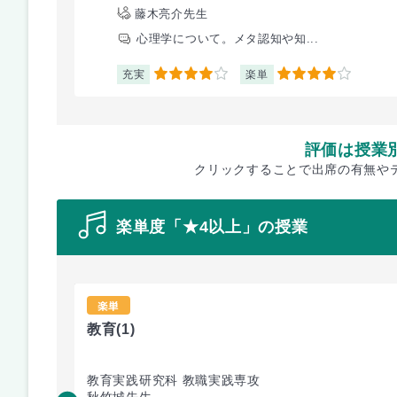
藤木亮介先生
心理学について。メタ認知や知...
充実
楽単
4
4
評価は授業
クリックすることで出席の有無や
楽単度「★4以上」の授業
楽単
教育
(1)
教育実践研究科 教職実践専攻
秋竹城先生