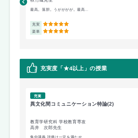
最高。落胆。うがががが。最高...
充実
5
楽単
5
充実度「★4以上」の授業
充実
異文化間コミュニケーション特論
(2)
教育学研究科 学校教育専攻
高井 次郎先生
集中講義 評価は一定を満たせ...