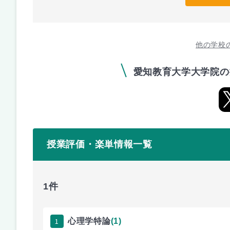
他の学校
愛知教育大学大学院の
授業評価・楽単情報一覧
1件
1
心理学特論
(1)