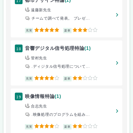
17
都市デザイン特論
(1)
遠藤新先生
チームで調べて発表。 プレゼ...
5
3
充実
楽単
18
音響デジタル信号処理特論
(1)
管村先生
.ディジタル信号処理について...
4
2
充実
楽単
19
映像情報特論
(1)
合志先生
.映像処理のプログラムを組み...
4
2
充実
楽単