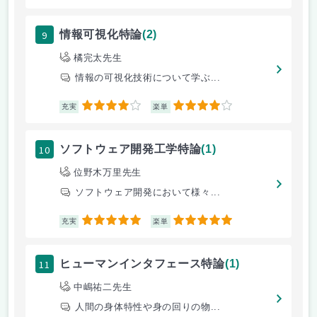
9
情報可視化特論
(2)
橘完太先生
情報の可視化技術について学ぶ...
4
4
充実
楽単
10
ソフトウェア開発工学特論
(1)
位野木万里先生
ソフトウェア開発において様々...
5
5
充実
楽単
11
ヒューマンインタフェース特論
(1)
中嶋祐二先生
人間の身体特性や身の回りの物...