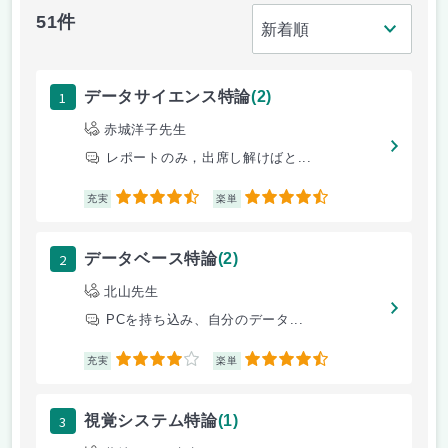
51件
1
データサイエンス特論
(2)
赤城洋子先生
レポートのみ，出席し解けばと...
4.5
4.5
充実
楽単
2
データベース特論
(2)
北山先生
PCを持ち込み、自分のデータ...
4
4.5
充実
楽単
3
視覚システム特論
(1)