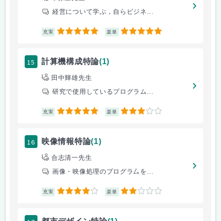
経営について学ぶ，自らビジネ...
5
5
充実
楽単
15
計算機構成特論
(1)
田中輝雄先生
研究で使用しているプログラム...
5
3
充実
楽単
16
映像情報特論
(1)
合志清一先生
画像・映像処理のプログラ厶を...
4
2
充実
楽単