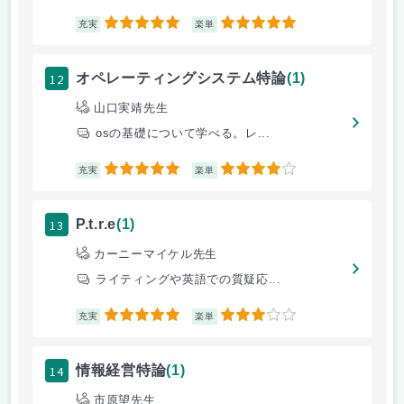
5
5
充実
楽単
12
オペレーティングシステム特論
(1)
山口実靖先生
osの基礎について学べる。レ...
5
4
充実
楽単
13
P.t.r.e
(1)
カーニーマイケル先生
ライティングや英語での質疑応...
5
3
充実
楽単
14
情報経営特論
(1)
市原望先生