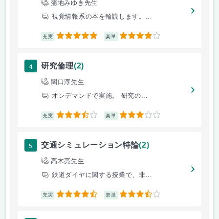
蒲地みゆき先生
視覚情報系の本を輪読します。...
5
4
充実
楽単
4
研究倫理
(2)
関口淳先生
オンデマンドで実施。 研究の...
3.5
3
充実
楽単
5
交通シミュレーション特論
(2)
高木亮先生
鉄道ダイヤに関する授業で、非...
4.5
3.5
充実
楽単