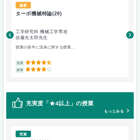
楽単
ターボ機械特論
(29)
バ
工学研究科 機械工学専攻
工
佐藤光太郎先生
橋
授業の前半に流体に関する授業...
毎
4.5
充実
充
4
楽単
楽
充実度「★4以上」の授業
もっとみる
充実