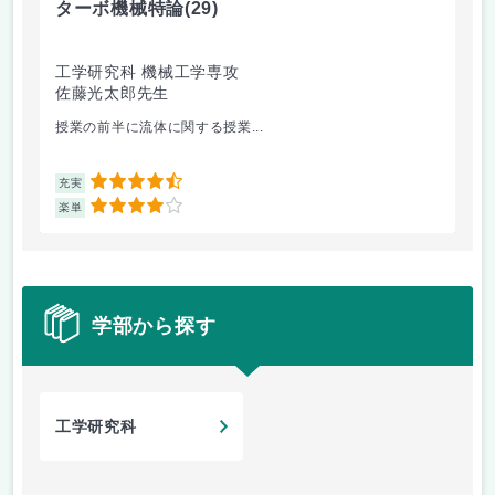
ターボ機械特論
(29)
バ
工学研究科 機械工学専攻
工
佐藤光太郎先生
橋
授業の前半に流体に関する授業...
毎
4.5
充実
充
4
楽単
楽
学部から探す
工学研究科