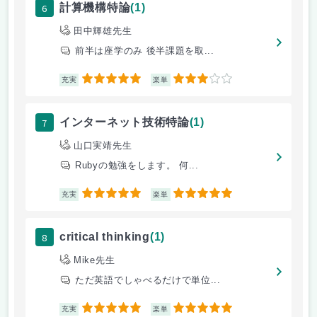
6
計算機構特論
(1)
田中輝雄先生
前半は座学のみ 後半課題を取...
5
3
充実
楽単
7
インターネット技術特論
(1)
山口実靖先生
Rubyの勉強をします。 何...
5
5
充実
楽単
8
critical thinking
(1)
Mike先生
ただ英語でしゃべるだけで単位...
5
5
充実
楽単