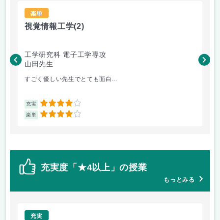
楽単
視覚情報工学
(2)
生
工学研究科 電子工学専攻
工
山田先生
宋
すごく優しい先生でとても面白...
就
4
充実
充
4
楽単
楽
充実度「★4以上」の授業
もっとみる
充実