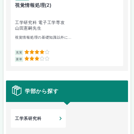
視覚情報処理
(2)
視
工学研究科 電子工学専攻
工
山田憲嗣先生
山
視覚情報処理の基礎知識以外に...
す
4
充実
充
3
楽単
楽
学部から探す
工学系研究科