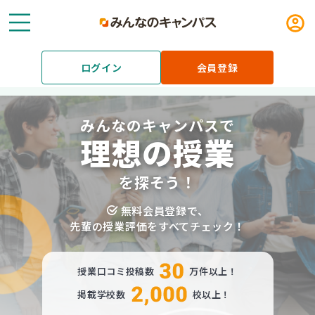
メニュー
ログ
ログイン
会員登録
みんなのキャンパスで
理想の授業
を探そう！
無料会員登録で、
先輩の授業評価をすべてチェック！
授業口コミ投稿数
万件以上！
掲載学校数
校以上！