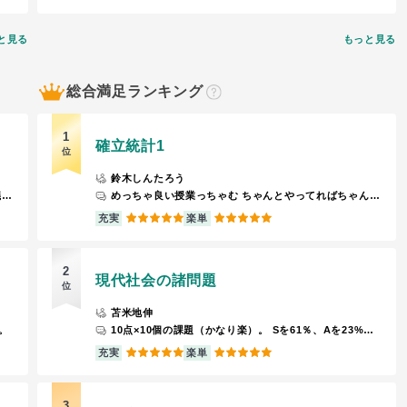
と見る
もっと見る
総合満足ランキング
？
1
確立統計1
位
鈴木しんたろう
炭素移動や窒素が地球にどう影響与えるか また京都議定書やモントリオール条約等、地球環境に関わるメカニズムや動向を学べます
めっちゃ良い授業っちゃむ ちゃんとやってればちゃんと評価されます
5
5
充実
楽単
2
現代社会の諸問題
位
苫米地伸
。
10点×10個の課題（かなり楽）。 Sを61％、Aを23%くらい出している。（課題全部出せばSは間違えない） 資料が充実しているので、授業に行く必要がない。出席は一切取らないので、対面CAの中では明らかに一番楽。 内容も面白く、ちゃんと勉強したい人も、楽に単位を取得したい人にもオススメの授業。
5
5
充実
楽単
3