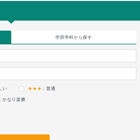
学部学科
から探す
しい
★★★
：普通
：かなり楽勝