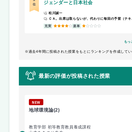
ジェンダーと日本社会
位
松川誠一
ＣＡ。出席は取らないが、代わりに毎回の予習（テキストを読み、指定された用語の説明）とコメントペーパーが課される。成績評価
4
1
充実
楽単
もっ
※過去4年間に投稿された授業をもとにランキングを作成してい
最新の評価が投稿された授業
NEW
地球環境論
(2)
教育学部 初等教育教員養成課程