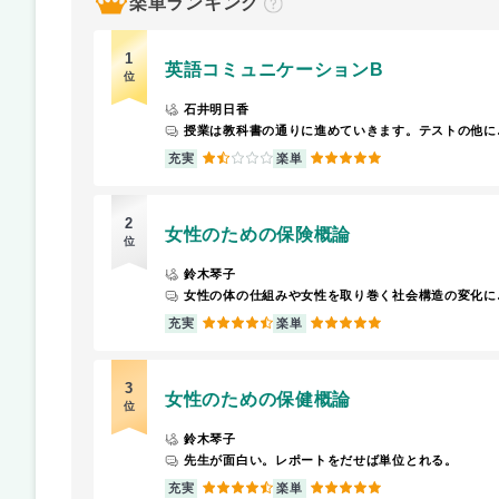
楽単ランキング
？
1
英語コミュニケーションB
位
石井明日香
授業は教科書の通りに進めていきます
1.5
5
充実
楽単
2
女性のための保険概論
位
鈴木琴子
女性の体の仕組みや女性を取
4.5
5
充実
楽単
3
女性のための保健概論
位
鈴木琴子
先生が面白い。レポートをだせば単位とれる。
4.5
5
充実
楽単