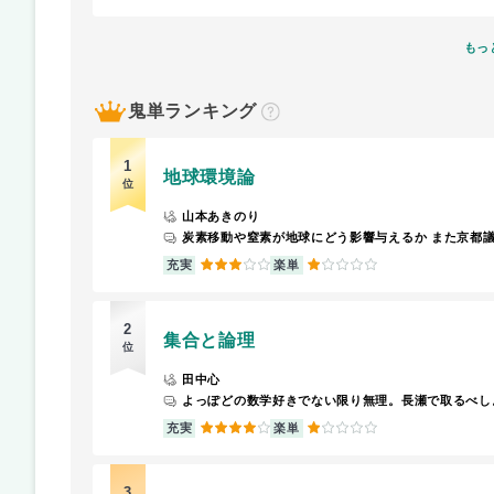
もっ
鬼単ランキング
？
1
地球環境論
位
山本あきのり
3
1
充実
楽単
2
集合と論理
位
田中心
よっぽどの数学好きでない限り無理。長瀬で取るべし
4
1
充実
楽単
3