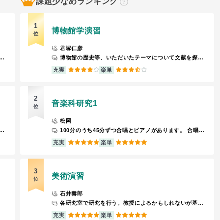
課題少なめランキング
？
1
博物館学演習
位
君塚仁彦
。テストの他に３０秒程度の簡単なスピーチをします。テストはすべて教科書から出て、ひねった問題もないので内容をきちんと理解するだけで大丈夫です。
博物館の歴史等、いただいたテーマについて文献を探したり、卒論テーマについて意見をもらうなどする。
4
3.5
充実
楽単
2
音楽科研究1
位
松岡
り巻く社会構造の変化について学びます。男性も受講大丈夫です。期末レポートが少し重いですがそれ以外はかなり楽です。
100分のうち45分ずつ合唱とピアノがあります。 合唱では、小中で歌う曲を何曲か歌って、ラスト3回ほどはグループ毎の合唱発表練習です。 ピアノは、下下下のクラスと超上級者コースに分かれて、個人練とレッスンになります。最後に発表会があるので、その練習ではみんな時間をつくってがんばります。
5
5
充実
楽単
3
美術演習
位
石井壽郎
各研究室で研究を行う。教授によるかもしれないが基本的に自由にさせてもらえる。
5
5
充実
楽単