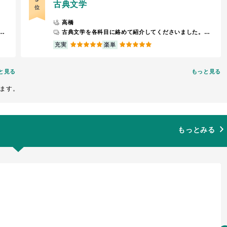
古典文学
位
高橋
は予習とコメントが2割適度、期末レポートが8割。 期末レポートは4000字以上かつ学術論文の6部が必要となり、負担が大きすぎる。また、期末レポートのためのレポート（何を期末レポートにするか等）が課され、これは1000字程度。筆者自信、初回は参加したが、これを理由に履修を外した。 内容自体は面白いが、期末レポートが大変すぎる。おそらく、しっかりとレポートを提出すれば単位を取得できるだろう。よほどの興味がある方にしかオススメできない。 ＣＡに労力を使いたくない方は別の講義を強く勧める。
古典文学を各科目に絡めて紹介してくださいました。古文の音読がありました。
5
5
充実
楽単
と見る
もっと見る
ます。
もっとみる