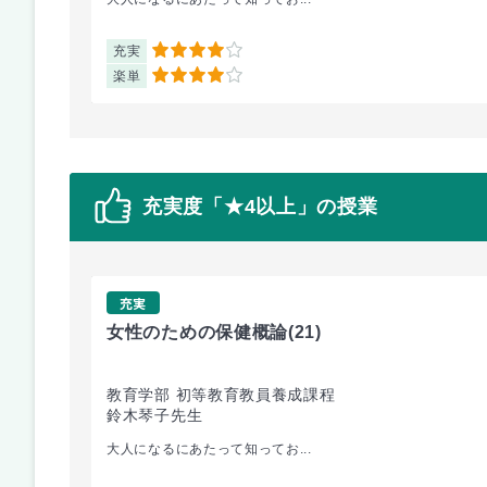
充実
4
楽単
4
充実度「★4以上」の授業
充実
女性のための保健概論
(21)
教育学部 初等教育教員養成課程
鈴木琴子先生
大人になるにあたって知ってお...