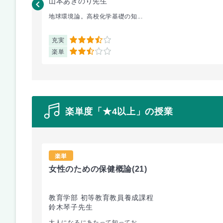
山本あきのり先生
地球環境論。高校化学基礎の知...
充実
3.5
楽単
2.5
楽単度「★4以上」の授業
楽単
女性のための保健概論
(21)
教育学部 初等教育教員養成課程
鈴木琴子先生
大人になるにあたって知ってお...