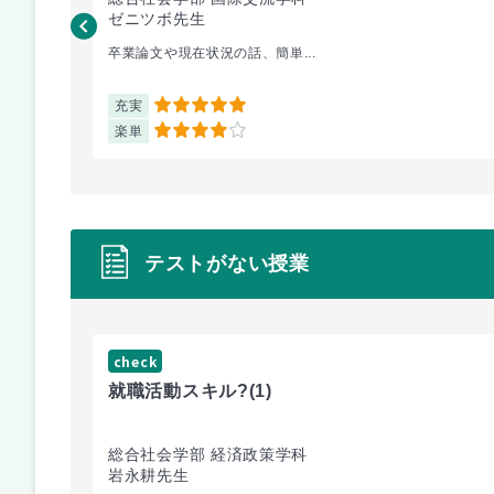
ゼニツボ先生
卒業論文や現在状況の話、簡単...
充実
5
楽単
4
テストがない授業
check
就職活動スキル?
(1)
総合社会学部 経済政策学科
岩永耕先生