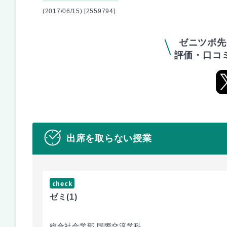
(2017/06/15) [2559794]
ゼニツボ先
評価・口コ
出席を取らない授業
check
ゼミ
(1)
総合社会学部 国際交流学科