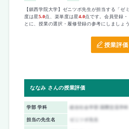
【鎮西学院大学】ゼニツボ先生が担当する「ゼ
度は星
5.0
点、楽単度は星
4.0
点です。会員登録・
とに、授業の選択・履修登録の参考にしましょ
授業評価
ななみ さんの授業評価
学部 学科
総合社会学部 国際交流学科
担当の先生名
ゼニツボ先生