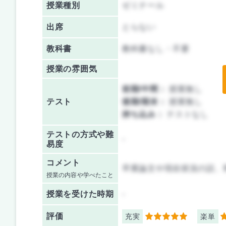
授業種別
ゼミナール
出席
とらない
教科書
教科書なし・不要
授業の雰囲気
前期/中間：
授業無し
テスト
後期/期末：
授業無し
持ち込み：
テストなし
テストの方式や難
-
易度
コメント
卒業論文や現在状況の話、
授業の内容や学べたこと
授業を
受けた時期
-
評価
充実
楽単
5
4