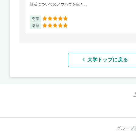
就活についてのノウハウを色々...
充実
5
楽単
5
大学トップに戻る
グループ