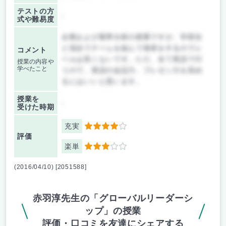
テストの方
-
式や難易度
企業および業界分析の授業ですが、学部生
と混合でチームを組んで発表をするのでレ
コメント
ベルは高くないです。ただ、全て英語で行
授業の内容や
学べたこと
うので、英語の会話力、プレゼン力を高め
るにはいいと思います。
授業を
-
受けた時期
充実
4
評価
楽単
3
(2016/04/10) [2051588]
赤羽淳先生の「グローバルリーダーシ
ップ」の授業
評価・口コミを友達にシェアする