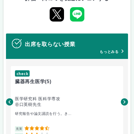
出席を取らない授業
もっとみる
check
ch
臓器再生医学
(5)
極
医学研究科 医科学専攻
生
谷口英樹先生
専
三
研究報告や論文誦読を行う。き...
全2
4.5
充実
充