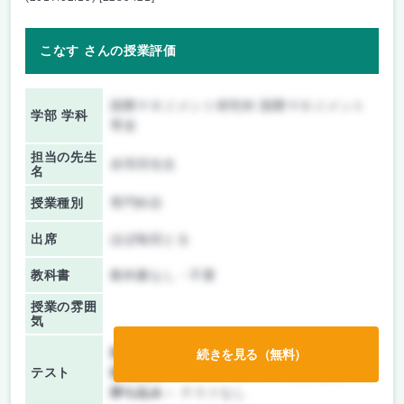
こなす さんの授業評価
国際マネジメント研究科 国際マネジメント
学部 学科
専攻
担当の先生
赤羽淳先生
名
授業種別
専門科目
出席
ほぼ毎回とる
教科書
教科書なし・不要
授業の雰囲
気
前期/中間：
テスト・レポート両方なし
続きを見る（無料）
テスト
後期/期末：
テスト・レポート両方なし
持ち込み：
テストなし