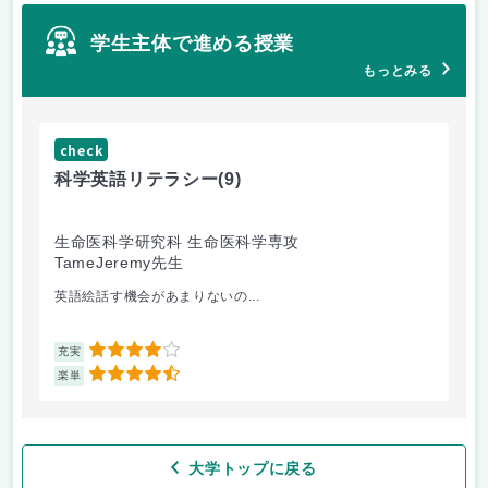
学生主体で進める授業
もっとみる
check
科学英語リテラシー
(9)
生命医科学研究科 生命医科学専攻
TameJeremy先生
英語絵話す機会があまりないの...
4
充実
4.5
楽単
大学トップに戻る