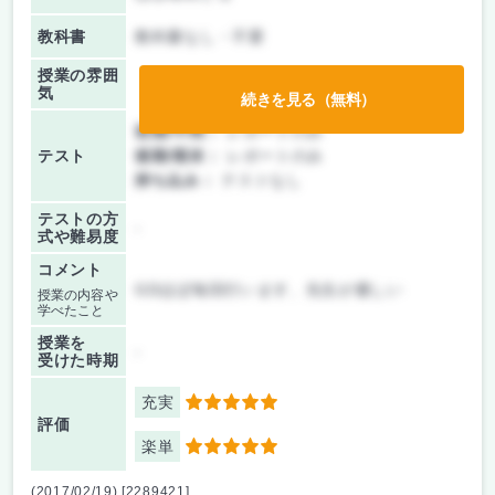
教科書
教科書なし・不要
授業の雰囲
気
続きを見る（無料）
前期/中間：
レポートのみ
テスト
後期/期末：
レポートのみ
持ち込み：
テストなし
テストの方
-
式や難易度
コメント
GDほぼ毎回行います、先生が優しい
授業の内容や
学べたこと
授業を
-
受けた時期
充実
5
評価
楽単
5
(2017/02/19) [2289421]