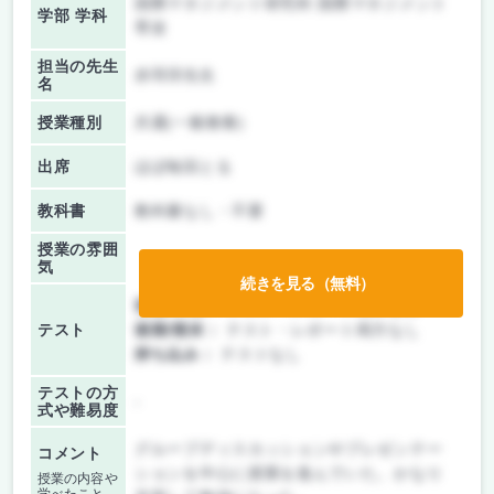
国際マネジメント研究科 国際マネジメント
学部 学科
専攻
担当の先生
赤羽淳先生
名
授業種別
共通(一般教養)
出席
ほぼ毎回とる
教科書
教科書なし・不要
授業の雰囲
気
続きを見る（無料）
前期/中間：
テスト・レポート両方なし
テスト
後期/期末：
テスト・レポート両方なし
持ち込み：
テストなし
テストの方
-
式や難易度
グループディスカッションやプレゼンテー
コメント
ションを中心に授業を進んでいた。かなり
授業の内容や