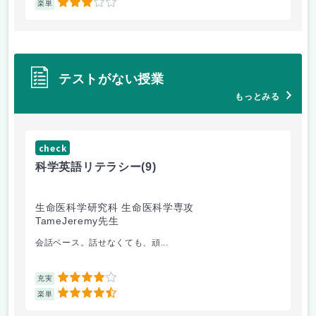
3
楽単
楽
テストがない授業
もっとみる
check
ch
科学英語リテラシー
(9)
英
生命医科学研究科 生命医科学専攻
生
TameJeremy先生
金
会話ベース。話せなくても、頑...
出
4
充実
充
4.5
楽単
楽