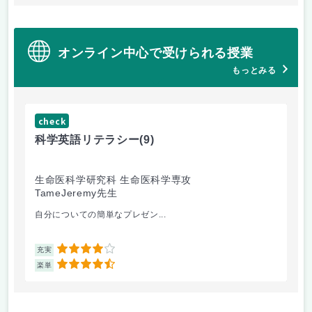
オンライン中心で受けられる授業
もっとみる
check
ch
科学英語リテラシー
(9)
計
生命医科学研究科 生命医科学専攻
国
TameJeremy先生
白
自分についての簡単なプレゼン...
授
4
充実
充
4.5
楽単
楽