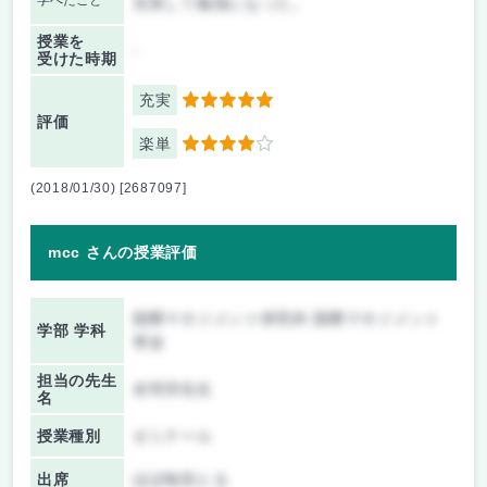
学べたこと
充実して勉強になった。
授業を
-
受けた時期
充実
5
評価
楽単
4
(2018/01/30) [2687097]
mcc さんの授業評価
国際マネジメント研究科 国際マネジメント
学部 学科
専攻
担当の先生
赤羽淳先生
名
授業種別
ゼミナール
出席
ほぼ毎回とる