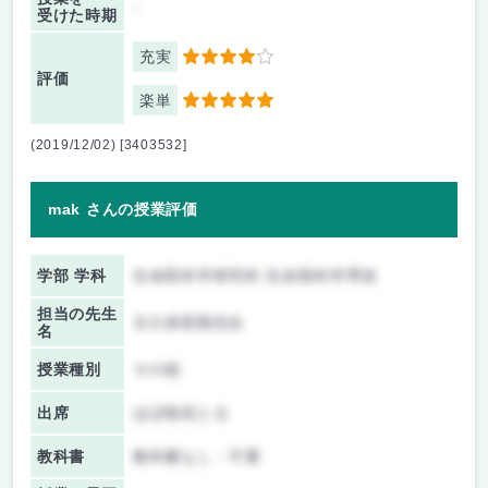
-
受けた時期
充実
4
評価
楽単
5
(2019/12/02) [3403532]
mak さんの授業評価
学部 学科
生命医科学研究科 生命医科学専攻
担当の先生
古久保哲朗先生
名
授業種別
その他
出席
ほぼ毎回とる
教科書
教科書なし・不要