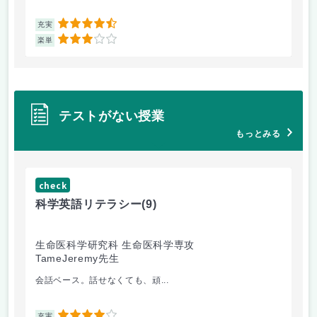
4.5
充実
充
3
楽単
楽
テストがない授業
もっとみる
check
ch
科学英語リテラシー
(9)
英
生命医科学研究科 生命医科学専攻
生
TameJeremy先生
金
会話ベース。話せなくても、頑...
出
充実
充