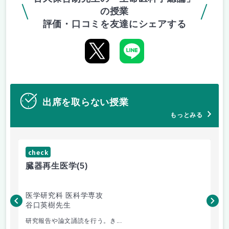
の授業
評価・口コミを友達にシェアする
出席を取らない授業
もっとみる
check
ch
臓器再生医学
(5)
極
医学研究科 医科学専攻
生
谷口英樹先生
専
三
研究報告や論文誦読を行う。き...
全2