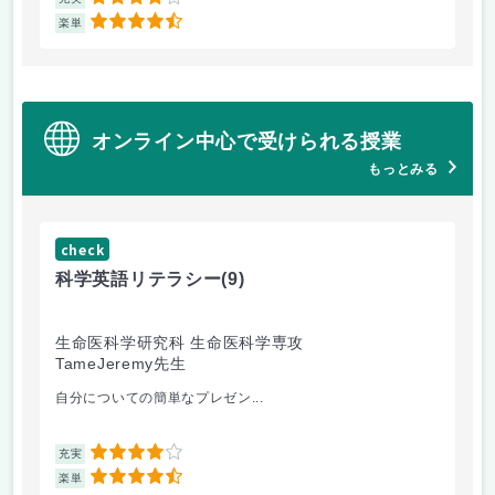
4
4.5
楽単
楽
オンライン中心で受けられる授業
もっとみる
check
ch
科学英語リテラシー
(9)
計
生命医科学研究科 生命医科学専攻
国
TameJeremy先生
白
自分についての簡単なプレゼン...
授
4
充実
充
4.5
楽単
楽