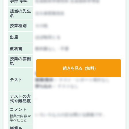
学部 学科
生命医科学研究科 生命医科学専攻
担当の先生
古久保哲朗先生
名
授業種別
その他
出席
ほぼ毎回とる
教科書
教科書なし・不要
授業の雰囲
気
続きを見る（無料）
前期/中間：
テスト・レポート両方なし
テスト
後期/期末：
テスト・レポート両方なし
持ち込み：
テストなし
テストの方
-
式や難易度
コメント
いろいろな人の話を聞ける講義です。
授業の内容や
学べたこと
授業を