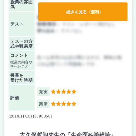
授業の雰囲
気
続きを見る（無料）
前期/中間：
テスト・レポート両方なし
テスト
後期/期末：
テスト・レポート両方なし
持ち込み：
テストなし
テストの方
-
式や難易度
コメント
色々な研究のお話が聞けますが、興味が無
授業の内容や
ければ寝ていて問題無いです。
学べたこと
授業を
-
受けた時期
充実
5
評価
楽単
5
(2019/11/10) [3396050]
古久保哲朗先生の「生命医科学総論」