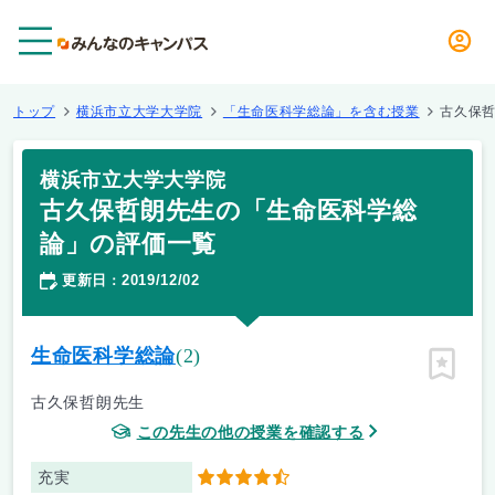
メニュー
トップ
横浜市立大学大学院
「生命医科学総論」を含む授業
古久保
横浜市立大学大学院
古久保哲朗先生の「生命医科学総
論」の評価一覧
更新日
2019/12/02
：
生命医科学総論
(2)
ピン留
古久保哲朗先生
この先生の他の授業を確認する
充実
4.5