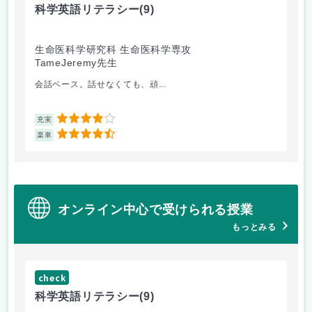
科学英語リテラシー
(9)
英
生命医科学研究科 生命医科学専攻
生
TameJeremy先生
金
会話ベース。話せなくても、頑...
出
4
充実
充
4.5
楽単
楽
オンライン中心で受けられる授業
もっとみる
check
ch
科学英語リテラシー
(9)
計