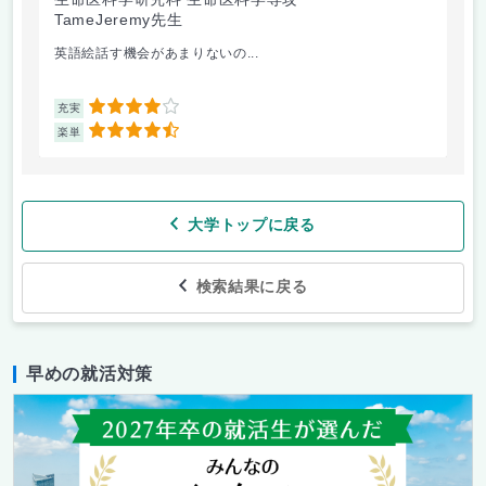
TameJeremy先生
英語絵話す機会があまりないの...
4
充実
4.5
楽単
大学トップに戻る
検索結果に戻る
早めの就活対策