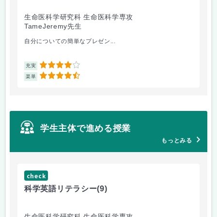
生命医科学研究科 生命医科学専攻
国
TameJeremy先生
白
自分についての簡単なプレゼン...
授
4
充実
充
4.5
楽単
楽
学生主体で進める授業
もっとみる
check
科学英語リテラシー
(9)
生命医科学研究科 生命医科学専攻