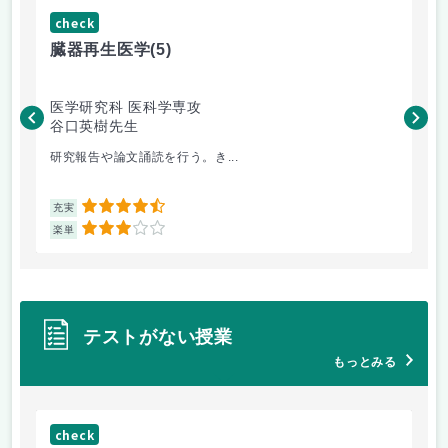
check
ch
臓器再生医学
(5)
極
医学研究科 医科学専攻
生
谷口英樹先生
専
三
研究報告や論文誦読を行う。き...
全2
4.5
充実
充
3
楽単
楽
テストがない授業
もっとみる
check
ch