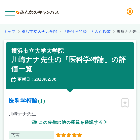
メニュー
トップ
横浜市立大学大学院
「医科学特論」を含む授業
川崎ナナ先
横浜市立大学大学院
川崎ナナ先生の「医科学特論」の評
価一覧
更新日
2020/02/08
：
医科学特論
(1)
ピン留
川崎ナナ先生
この先生の他の授業を確認する
充実
5