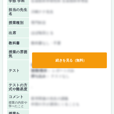
学部 学科
生命医科学研究科 生命医科学専攻
担当の先生
川崎ナナ先生
名
授業種別
専門科目
出席
ほぼ毎回とる
教科書
教科書なし・不要
授業の雰囲
気
続きを見る（無料）
前期/中間：
レポートのみ
テスト
後期/期末：
レポートのみ
持ち込み：
テストなし
テストの方
-
式や難易度
コメント
医学関連の先生の講義
授業の内容や
外部の方が講演にくることも
学べたこと
授業を