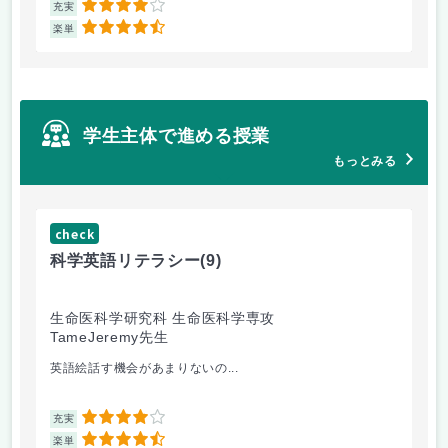
4
充実
充
4.5
楽単
楽
学生主体で進める授業
もっとみる
check
科学英語リテラシー
(9)
生命医科学研究科 生命医科学専攻
TameJeremy先生
英語絵話す機会があまりないの...
4
充実
4.5
楽単