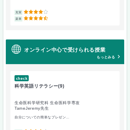
4
充実
充
4.5
楽単
楽
オンライン中心で受けられる授業
もっとみる
check
ch
科学英語リテラシー
(9)
計
生命医科学研究科 生命医科学専攻
国
TameJeremy先生
白
自分についての簡単なプレゼン...
授