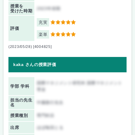
授業を
2023年前期
受けた時期
充実
5
評価
楽単
5
(2023/05/28) [4004825]
kaka さんの授業評価
国際マネジメント研究科 国際マネジメント
学部 学科
専攻
担当の先生
中園善行先生
名
授業種別
専門科目
出席
ほぼ毎回とる