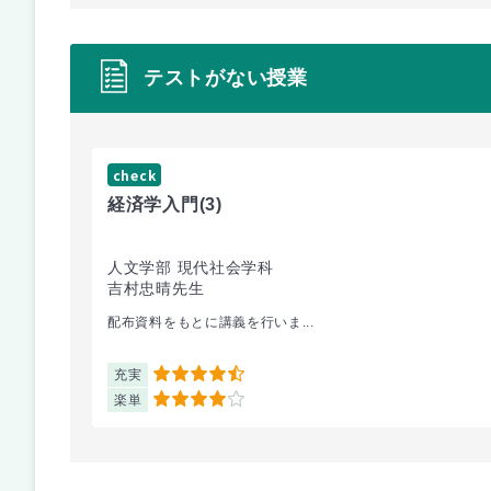
テストがない授業
check
経済学入門
(3)
人文学部 現代社会学科
吉村忠晴先生
配布資料をもとに講義を行いま...
充実
4.5
楽単
4