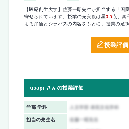
【医療創生大学】佐藤一昭先生が担当する「国
寄せられています。授業の充実度は星
3.5
点、楽
よる評価とシラバスの内容をもとに、授業の選
授業評価
usapi さんの授業評価
学部 学科
人文学部 表現文化学科
担当の先生名
佐藤一昭先生