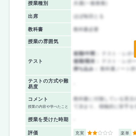
授業種別
共通(一般教養)
出席
ほぼ毎回とる
教科書
教科書必要
授業の雰囲気
前期/中間：
テスト・レポ
テスト
後期/期末：
テスト・レポ
持ち込み：
教科書ノート持
テストの方式や難
-
易度
教科書に付随している英文
コメント
て決まり、積極的に挙手を
授業の内容や学べたこと
授業を
受けた時期
-
評価
充実
楽単
2
4