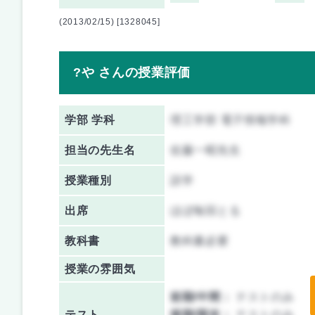
(2013/02/15) [1328045]
?や さんの授業評価
学部 学科
理工学部 電子情報学科
担当の先生名
佐藤一昭先生
授業種別
語学
出席
ほぼ毎回とる
教科書
教科書必要
授業の雰囲気
前期/中間：
テストのみ
テスト
後期/期末：
テストのみ