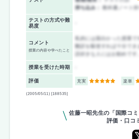
持ち込み：
教科書ノート持
テストの方式や難
-
易度
私的には面白かった授業で
コメント
翻訳を駆使すれば十分でき
授業の内容や学べたこと
語好きな人にはお勧めです
授業を
受けた時期
-
評価
充実
楽単
5
4
(2005/05/11) [188535]
佐藤一昭先生の「国際コミ
評価・口コ