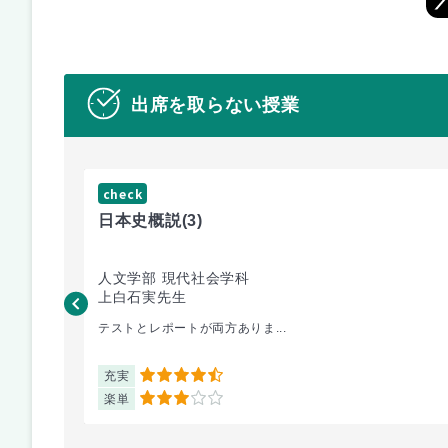
出席を取らない授業
check
日本史概説
(3)
人文学部 現代社会学科
上白石実先生
テストとレポートが両方ありま...
充実
4.5
楽単
3