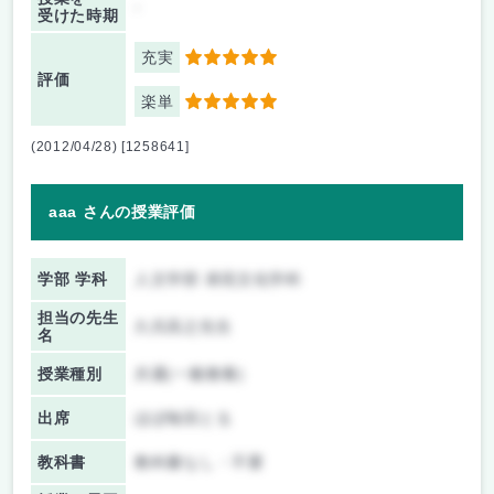
-
受けた時期
充実
5
評価
楽単
5
(2012/04/28) [1258641]
aaa さんの授業評価
学部 学科
人文学部 表現文化学科
担当の先生
久呉高之先生
名
授業種別
共通(一般教養)
出席
ほぼ毎回とる
教科書
教科書なし・不要