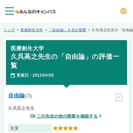
メニュー
トップ
医療創生大学
「自由論」を含む授業
久呉高之先生の「自由
医療創生大学
久呉高之先生の「自由論」の評価一
覧
更新日
2012/04/28
：
自由論
(3)
ピン留
久呉高之先生
この先生の他の授業を確認する
充実
5