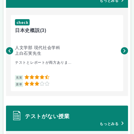
もっとみる
check
ch
日本史概説
(3)
ソ
人文学部 現代社会学科
理
上白石実先生
中
テストとレポートが両方ありま...
実
4.5
充実
充
3
楽単
楽
テストがない授業
もっとみる