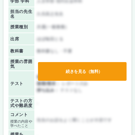
学部 学科
人文学部 現代社会学科
担当の先生
久呉高之先生
名
授業種別
共通(一般教養)
出席
ほぼ毎回とる
教科書
教科書なし・不要
授業の雰囲
気
続きを見る（無料）
前期/中間：
レポートのみ
テスト
後期/期末：
レポートのみ
持ち込み：
テストなし
テストの方
-
式や難易度
コメント
先生のお話をよく聞くことが大切です
授業の内容や
学べたこと
授業を