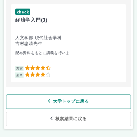
check
ch
経済学入門
(3)
W
人文学部 現代社会学科
科
吉村忠晴先生
中
配布資料をもとに講義を行いま...
紙
4.5
充実
充
4
楽単
楽
大学トップに戻る
検索結果に戻る