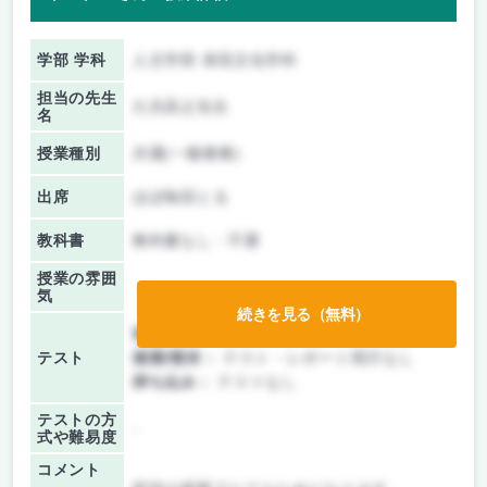
学部 学科
人文学部 表現文化学科
担当の先生
久呉高之先生
名
授業種別
共通(一般教養)
出席
ほぼ毎回とる
教科書
教科書なし・不要
授業の雰囲
気
続きを見る（無料）
前期/中間：
テスト・レポート両方なし
テスト
後期/期末：
テスト・レポート両方なし
持ち込み：
テストなし
テストの方
-
式や難易度
コメント