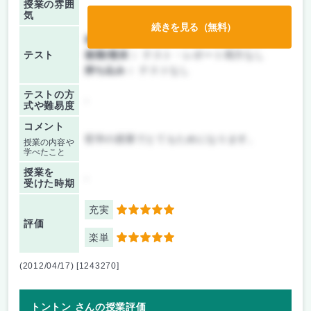
授業の雰囲
気
続きを見る（無料）
前期/中間：
テスト・レポート両方なし
テスト
後期/期末：
テスト・レポート両方なし
持ち込み：
テストなし
テストの方
-
式や難易度
コメント
哲学の授業でとてもためになります。
授業の内容や
学べたこと
授業を
-
受けた時期
充実
5
評価
楽単
5
(2012/04/17) [1243270]
トントン さんの授業評価