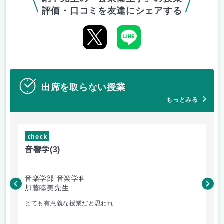
評価・口コミを友達にシェアする
出席を取らない授業
もっとみる
check
ch
音響学
(3)
和
音楽学部 音楽学科
音
加藤睦美先生
矢
とても有意義な授業だと思われ...
和声