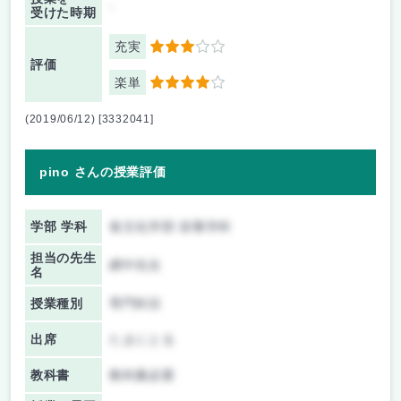
-
受けた時期
充実
3
評価
楽単
4
(2019/06/12) [3332041]
pino さんの授業評価
学部 学科
食文化学部 栄養学科
担当の先生
網中先生
名
授業種別
専門科目
出席
たまにとる
教科書
教科書必要