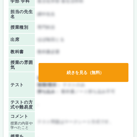
学部 学科
食文化学部 食生活学科
担当の先生
網中先生
名
授業種別
専門科目
出席
ほぼ毎回とる
教科書
教科書必要
授業の雰囲
気
続きを見る（無料）
前期/中間：
テストのみ
テスト
後期/期末：
テストのみ
持ち込み：
教科書ノート持ち込み不可
テストの方
-
式や難易度
コメント
テスト問題はマークシート方式です。
授業の内容や
学べたこと
授業を