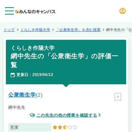
メニュー
トップ
くらしき作陽大学
「公衆衛生学」を含む授業
網中先生の「
くらしき作陽大学
網中先生の「公衆衛生学」の評価一
覧
更新日
2019/06/12
：
公衆衛生学
(2)
ピン留
網中先生
この先生の他の授業を確認する
充実
2.5