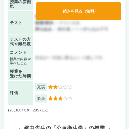
授業の雰囲
気
続きを見る（無料）
前期/中間：
テストのみ
テスト
後期/期末：
テストのみ
持ち込み：
教科書ノート持ち込み不可
テストの方
-
式や難易度
コメント
先生が一方的に喋るという感じです。
授業の内容や
学べたこと
授業を
-
受けた時期
充実
2
評価
楽単
3
(2018/04/19) [2857151]
網中先生の「公衆衛生学」の授業