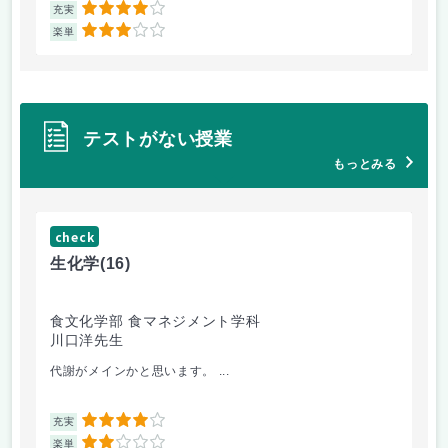
4
充実
充
3
楽単
楽
テストがない授業
もっとみる
check
ch
生化学
(16)
栄
食文化学部 食マネジメント学科
食
川口洋先生
小
代謝がメインかと思います。 ...
授
4
充実
充
2
楽単
楽