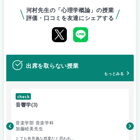
河村先生の「心理学概論」の授業
評価・口コミを友達にシェアする
出席を取らない授業
もっとみる
check
ch
音響学
(3)
和
音楽学部 音楽学科
音
加藤睦美先生
矢
とても有意義な授業だと思われ...
和声