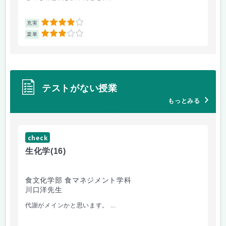
4
充実
充
3
楽単
楽
テストがない授業
もっとみる
check
ch
生化学
(16)
栄
食文化学部 食マネジメント学科
食
川口洋先生
小
代謝がメインかと思います。 ...
授