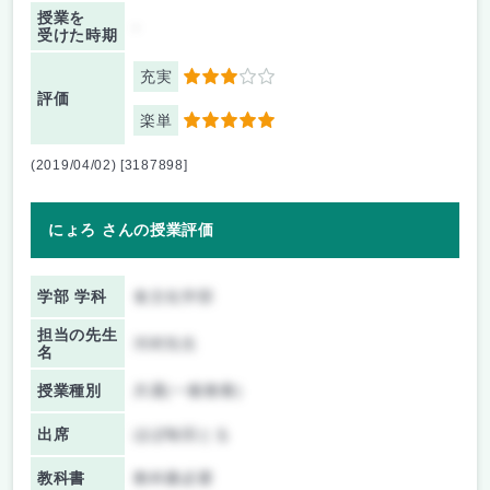
授業を
-
受けた時期
充実
3
評価
楽単
5
(2019/04/02) [3187898]
にょろ さんの授業評価
学部 学科
食文化学部
担当の先生
河村先生
名
授業種別
共通(一般教養)
出席
ほぼ毎回とる
教科書
教科書必要