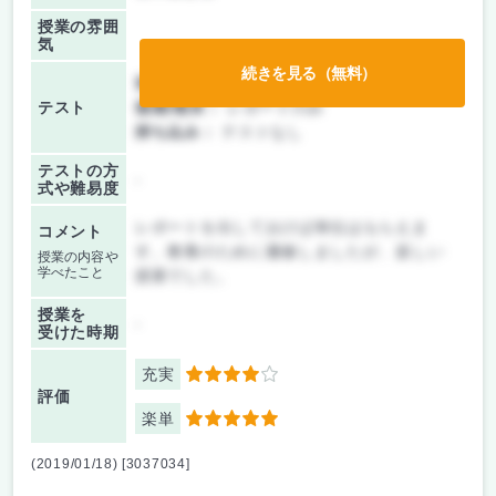
授業の雰囲
気
続きを見る（無料）
前期/中間：
テスト・レポート両方なし
テスト
後期/期末：
レポートのみ
持ち込み：
テストなし
テストの方
-
式や難易度
レポートを出しておけば単位はもらえま
コメント
す。教養のために履修しましたが、楽しい
授業の内容や
学べたこと
授業でした。
授業を
-
受けた時期
充実
4
評価
楽単
5
(2019/01/18) [3037034]