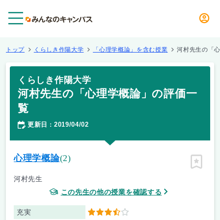
メニュー
トップ
くらしき作陽大学
「心理学概論」を含む授業
河村先生の「
くらしき作陽大学
河村先生の「心理学概論」の評価一
覧
更新日
2019/04/02
：
心理学概論
(2)
ピン留
河村先生
この先生の他の授業を確認する
充実
3.5