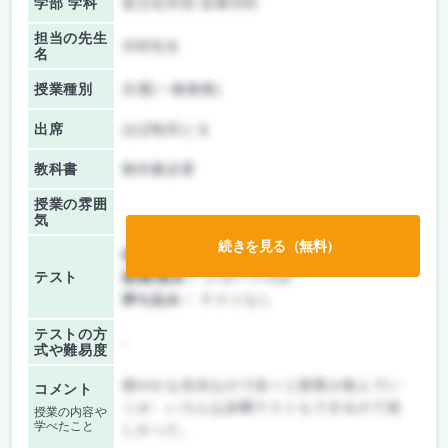
学部 学科
食文化学部 栄養学科
担当の先生
河村先生
名
授業種別
共通(一般教養)
出席
ほぼ毎回とる
教科書
教科書必要
授業の雰囲
気
続きを見る（無料）
前期/中間：
授業無し
テスト
後期/期末：
レポートのみ
持ち込み：
テストなし
テストの方
-
式や難易度
穏やかな先生なので淡々と授業が進んでい
コメント
くが、いろんな診断テストもできるので楽
授業の内容や
学べたこと
しかった。