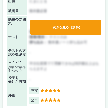
出席
たまにとる
教科書
教科書必要
授業の雰囲
気
続きを見る（無料）
前期/中間：
テストのみ
テスト
後期/期末：
テストのみ
持ち込み：
教科書ノート持ち込み可
テストの方
-
式や難易度
コメント
半分位授業でて理解できればB評価以上はも
授業の内容や
らえますよ
学べたこと
授業を
-
受けた時期
充実
5
評価
楽単
5