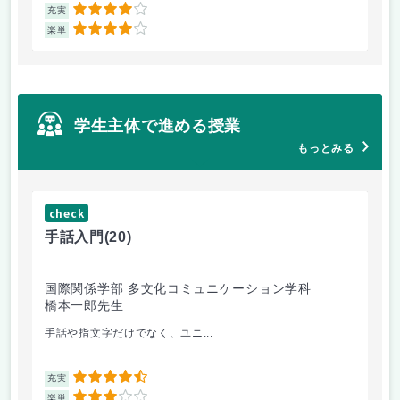
4
充実
充
4
楽単
楽
学生主体で進める授業
もっとみる
check
ch
手話入門
(20)
ス
国際関係学部 多文化コミュニケーション学科
法
橋本一郎先生
ド
手話や指文字だけでなく、ユニ...
先
4.5
充実
充
3
楽単
楽