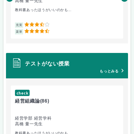
高橋 量一先生
白
教科書あったほうがいいのかも...
小
3.5
充実
充
4.5
楽単
楽
テストがない授業
もっとみる
check
ch
経営組織論
(86)
流
経営学部 経営学科
経
高橋 量一先生
白
教科書あったほうがいいのかも...
他