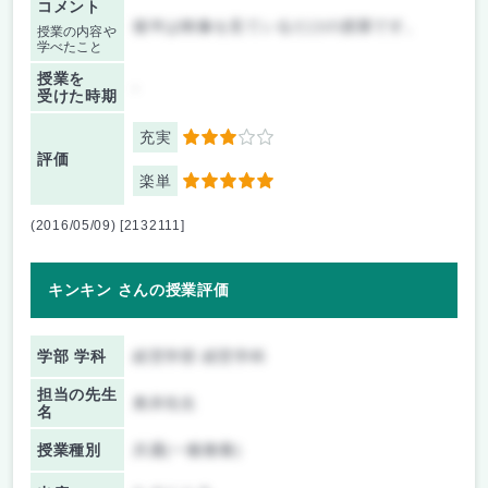
コメント
後半は映像を見ているだけの授業です。
授業の内容や
学べたこと
授業を
-
受けた時期
充実
3
評価
楽単
5
(2016/05/09) [2132111]
キンキン さんの授業評価
学部 学科
経営学部 経営学科
担当の先生
奥井先生
名
授業種別
共通(一般教養)