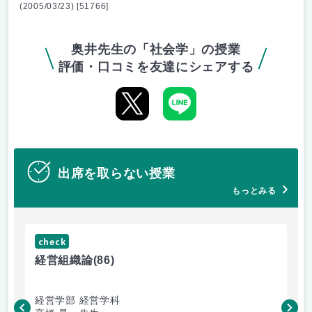
(2005/03/23) [51766]
奥井先生の「社会学」の授業
評価・口コミを友達にシェアする
出席を取らない授業
もっとみる
check
ch
経営組織論
(86)
流
経営学部 経営学科
経