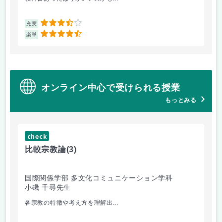
3.5
充実
充
4.5
楽単
楽
オンライン中心で受けられる授業
もっとみる
check
ch
比較宗教論
(3)
マ
国際関係学部 多文化コミュニケーション学科
経
小磯 千尋先生
遠
各宗教の特徴や考え方を理解出...
ゲ