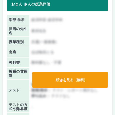
おまん さんの授業評価
学部 学科
経済学部 経済学科
担当の先生
奥井先生
名
授業種別
共通(一般教養)
出席
ほぼ毎回とる
教科書
教科書なし・不要
授業の雰囲
気
続きを見る（無料）
前期/中間：
テスト・レポート両方なし
テスト
後期/期末：
テスト・レポート両方なし
持ち込み：
テストなし
テストの方
-
式や難易度