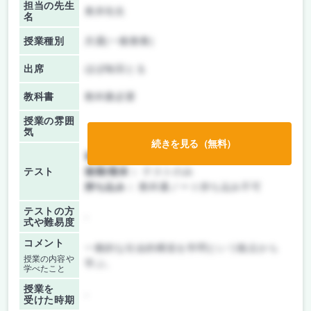
担当の先生
奥井先生
名
授業種別
共通(一般教養)
出席
ほぼ毎回とる
教科書
教科書必要
授業の雰囲
気
続きを見る（無料）
前期/中間：
テストのみ
テスト
後期/期末：
テストのみ
持ち込み：
教科書ノート持ち込み不可
テストの方
-
式や難易度
コメント
一般的な社会的構造を学問という観点から
授業の内容や
学ぶ。
学べたこと
授業を
-
受けた時期