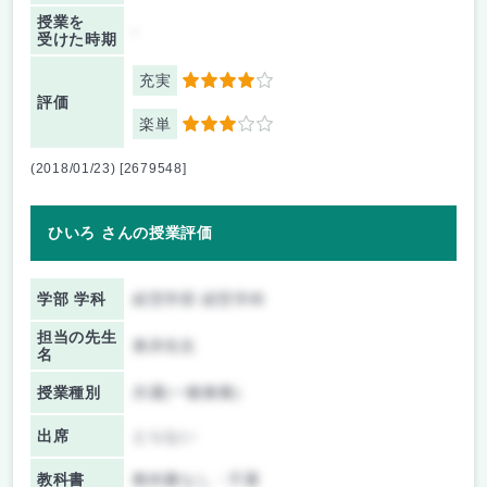
授業を
-
受けた時期
充実
4
評価
楽単
3
(2018/01/23) [2679548]
ひいろ さんの授業評価
学部 学科
経営学部 経営学科
担当の先生
奥井先生
名
授業種別
共通(一般教養)
出席
とらない
教科書
教科書なし・不要