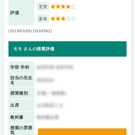
充実
4
評価
楽単
3
(2019/03/26) [3168592]
モモ さんの授業評価
学部 学科
経営学部 経営学科
担当の先生
奥井先生
名
授業種別
共通(一般教養)
出席
ほぼ毎回とる
教科書
教科書必要
授業の雰囲
気