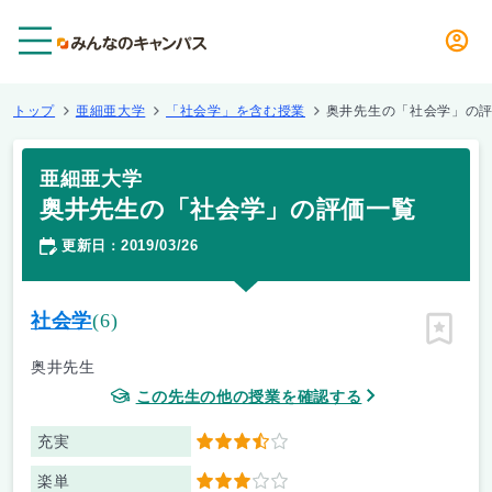
メニュー
トップ
亜細亜大学
「社会学」を含む授業
奥井先生の「社会学」の
亜細亜大学
奥井先生の「社会学」の評価一覧
更新日
2019/03/26
：
社会学
(6)
ピン留
奥井先生
この先生の他の授業を確認する
充実
3.5
楽単
3