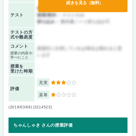
続きを見る（無料）
前期/中間：
テスト・レポート両方なし
テスト
後期/期末：
テストのみ
持ち込み：
教科書ノート持ち込み可
テストの方
-
式や難易度
コメント
真面目に出席していれば単位は取れると思
授業の内容や
います
学べたこと
授業を
-
受けた時期
充実
3
評価
楽単
1
(2019/03/08) [3114523]
ちゃんしゃき さんの授業評価