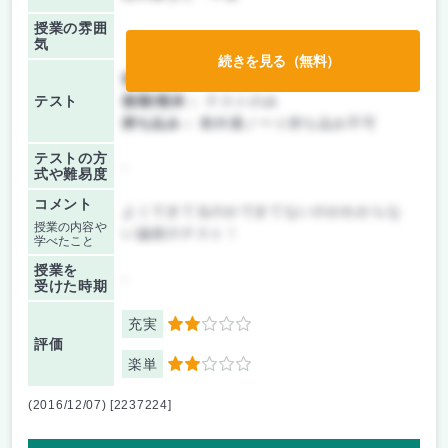
授業の雰囲
気
続きを見る（無料）
前期/中間：
授業無し
テスト
後期/期末：
テストのみ
持ち込み：
教科書ノート持ち込み不可
テストの方
-
式や難易度
コメント
よくできてるのかできてないのかわからな
授業の内容や
い論述のテスト！
学べたこと
授業を
-
受けた時期
充実
2
評価
楽単
2
(2016/12/07) [2237224]