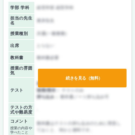
学部 学科
経営学部 経営学科
担当の先生
奥井先生
名
授業種別
共通(一般教養)
出席
とらない
教科書
教科書必要
授業の雰囲
気
続きを見る（無料）
前期/中間：
テストのみ
テスト
後期/期末：
テストのみ
持ち込み：
教科書ノート持ち込み可
テストの方
-
式や難易度
コメント
教科書はテストの持ち込みのために用意し
授業の内容や
ておくと、何かと便利です。
学べたこと