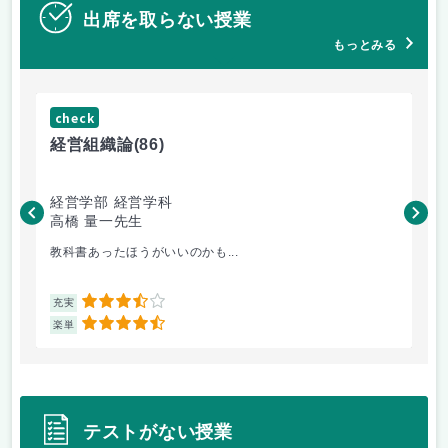
出席を取らない授業
もっとみる
check
ch
経営組織論
(86)
流
経営学部 経営学科
経
高橋 量一先生
白
教科書あったほうがいいのかも...
小
3.5
充実
充
4.5
楽単
楽
テストがない授業