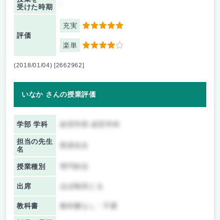
-
受けた時期
充実
5
評価
楽単
4
(2018/01/04) [2662962]
いなか さんの授業評価
学部 学科
経営学部 経営学科
担当の先生
西原先生
名
授業種別
専門科目
出席
ほぼ毎回とる
教科書
教科書なし・不要