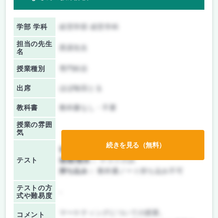
学部 学科
経営学部 経営学科
担当の先生
西原先生
名
授業種別
専門科目
出席
ほぼ毎回とる
教科書
教科書なし・不要
授業の雰囲
気
続きを見る（無料）
前期/中間：
レポートのみ
テスト
後期/期末：
テストのみ
持ち込み：
教科書ノート持ち込み不可
テストの方
-
式や難易度
マーケティングについての授業。
コメント