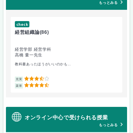
もっとみる
check
ch
経営組織論
(86)
流
経営学部 経営学科
経
高橋 量一先生
白
教科書あったほうがいいのかも...
他
3.5
充実
充
4.5
楽単
楽
オンライン中心で受けられる授業
もっとみる