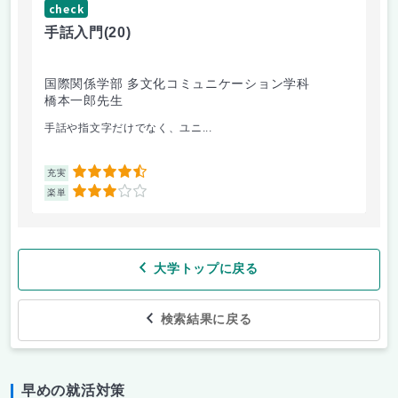
check
ch
手話入門
(20)
ス
国際関係学部 多文化コミュニケーション学科
法
橋本一郎先生
ド
手話や指文字だけでなく、ユニ...
先
4.5
充実
充
3
楽単
楽
大学トップに戻る
検索結果に戻る
早めの就活対策