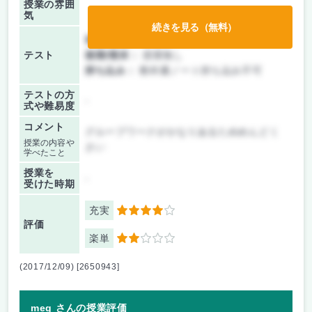
授業の雰囲
気
続きを見る（無料）
前期/中間：
テストのみ
テスト
後期/期末：
授業無し
持ち込み：
教科書ノート持ち込み不可
テストの方
-
式や難易度
コメント
グループワークがかなりあるためめんどく
授業の内容や
さい
学べたこと
授業を
-
受けた時期
充実
4
評価
楽単
2
(2017/12/09) [2650943]
meg さんの授業評価