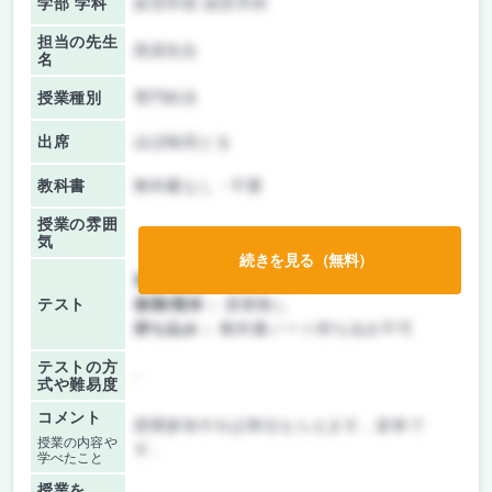
学部 学科
経営学部 経営学科
担当の先生
西原先生
名
授業種別
専門科目
出席
ほぼ毎回とる
教科書
教科書なし・不要
授業の雰囲
気
続きを見る（無料）
前期/中間：
テストのみ
テスト
後期/期末：
授業無し
持ち込み：
教科書ノート持ち込み不可
テストの方
-
式や難易度
コメント
授業参加すれば単位もらえます。楽単で
授業の内容や
す。
学べたこと
授業を