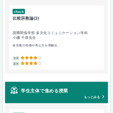
check
ch
比較宗教論
(3)
マ
国際関係学部 多文化コミュニケーション学科
経
小磯 千尋先生
遠
各宗教の特徴や考え方を理解出...
ゲ
4
充実
充
4
楽単
楽
学生主体で進める授業
もっとみる