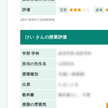
評価
充実
楽単
3
4
(2017/03/27) [2386509]
けい さんの授業評価
学部 学科
経営学部 経営学科
担当の先生名
山田先生
授業種別
共通(一般教養)
出席
たまにとる
教科書
教科書なし・不要
授業の雰囲気