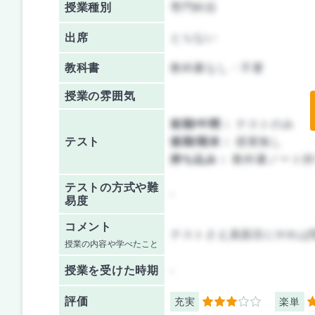
授業種別
専門科目
出席
とらない
教科書
教科書なし・不要
授業の雰囲気
前期/中間：
テストのみ
テスト
後期/期末：
授業無し
持ち込み：
教科書ノート持
テストの方式や難
-
易度
コメント
テストさえ真面目にやれば
授業の内容や学べたこと
授業を
受けた時期
-
評価
充実
楽単
3
4