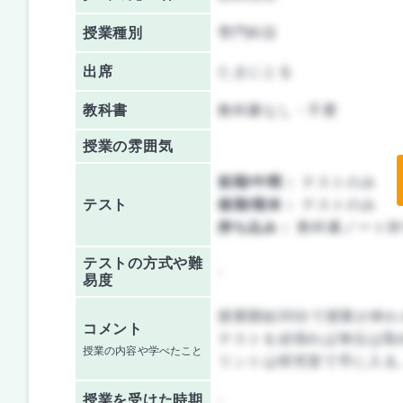
授業種別
専門科目
出席
たまにとる
教科書
教科書なし・不要
授業の雰囲気
前期/中間：
テストのみ
テスト
後期/期末：
テストのみ
持ち込み：
教科書ノート持
テストの方式や難
-
易度
授業開始30分で授業が終
コメント
テストを頑張れば単位は取
授業の内容や学べたこと
リントは研究室で手に入る
授業を
受けた時期
-