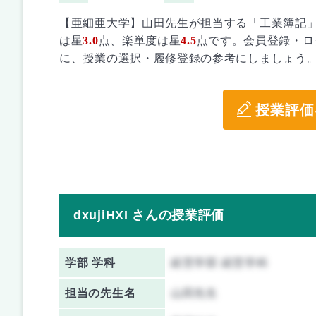
【亜細亜大学】山田先生が担当する「工業簿記
は星
3.0
点、楽単度は星
4.5
点です。会員登録・ロ
に、授業の選択・履修登録の参考にしましょう
授業評価
dxujiHXI さんの授業評価
学部 学科
経営学部 経営学科
担当の先生名
山田先生