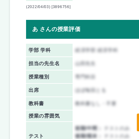
(2022/04/03) [3896756]
あ さんの授業評価
学部 学科
経済学部 経済学科
担当の先生名
山田先生
授業種別
専門科目
出席
ほぼ毎回とる
教科書
教科書なし・不要
授業の雰囲気
前期/中間：
テストのみ
テスト
後期/期末：
テストのみ