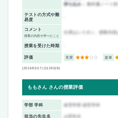
持ち込み：
教科書ノート持
テストの方式や難
-
易度
コメント
出席はレスポン。授業内容
授業の内容や学べたこと
授業を
受けた時期
-
評価
充実
楽単
3
5
(2019/03/17) [3139328]
ももさん さんの授業評価
学部 学科
経営学部 経営学科
担当の先生名
山田先生