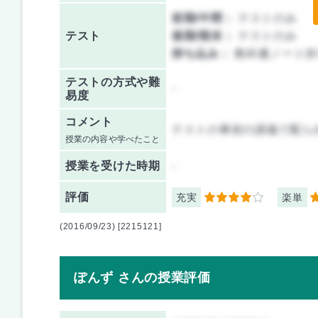
前期/中間：
テストのみ
テスト
後期/期末：
テストのみ
持ち込み：
教科書ノート持
テストの方式や難
-
易度
コメント
テストの事前の講義で配ら
授業の内容や学べたこと
授業を
受けた時期
-
評価
充実
楽単
4
5
(2016/09/23) [2215121]
ぽんず さんの授業評価