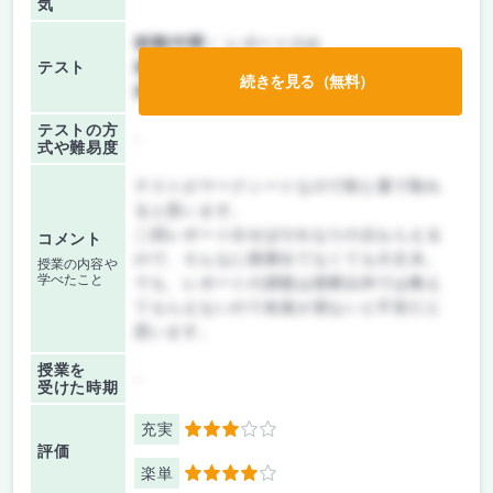
気
前期/中間：
レポートのみ
テスト
後期/期末：
テストのみ
続きを見る（無料）
持ち込み：
教科書ノート持ち込み可
テストの方
-
式や難易度
テストがマークシートなので割と運で取れ
ると思います。
二回レポート出せばそれなりの点もらえる
コメント
ので、そんなに授業出てなくても大丈夫。
授業の内容や
学べたこと
でも、レポートの課題は授業以外では教え
てもらえないので友達が居ないと不安だと
思います。
授業を
-
受けた時期
充実
3
評価
楽単
4