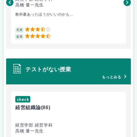
高橋 量一先生
白
教科書あったほうがいいのかも...
小
3.5
充実
充
4.5
楽単
楽
テストがない授業
もっとみる
check
ch
経営組織論
(86)
流
経営学部 経営学科
経
高橋 量一先生
白