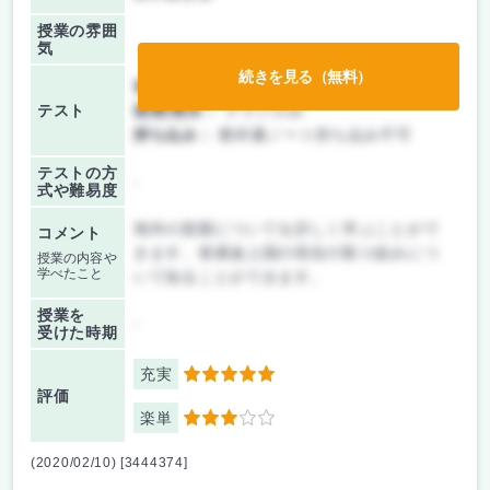
授業の雰囲
気
続きを見る（無料）
前期/中間：
テストのみ
テスト
後期/期末：
テストのみ
持ち込み：
教科書ノート持ち込み不可
テストの方
-
式や難易度
海外の貧困についてを詳しく学ぶことがで
コメント
きます。発展途上国の現在の取り組みにつ
授業の内容や
学べたこと
いて知ることができます。
授業を
-
受けた時期
充実
5
評価
楽単
3
(2020/02/10) [3444374]