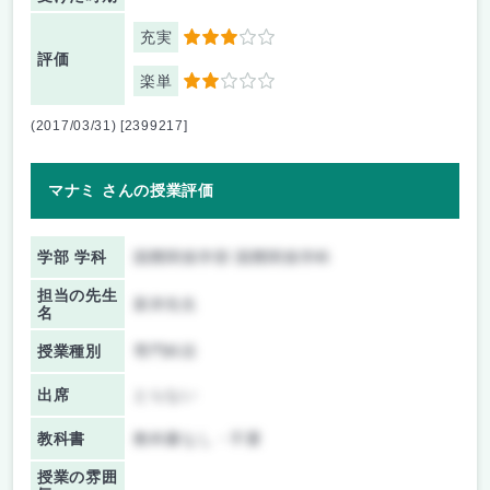
充実
3
評価
楽単
2
(2017/03/31) [2399217]
マナミ さんの授業評価
学部 学科
国際関係学部 国際関係学科
担当の先生
新井先生
名
授業種別
専門科目
出席
とらない
教科書
教科書なし・不要
授業の雰囲