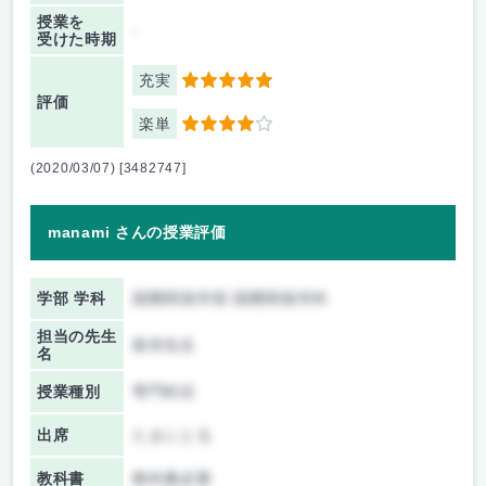
授業を
-
受けた時期
充実
5
評価
楽単
4
(2020/03/07) [3482747]
manami さんの授業評価
学部 学科
国際関係学部 国際関係学科
担当の先生
新井先生
名
授業種別
専門科目
出席
たまにとる
教科書
教科書必要