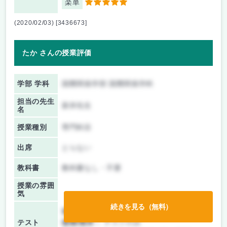
楽単
5
(2020/02/03) [3436673]
たか さんの授業評価
学部 学科
国際関係学部 国際関係学科
担当の先生
新井先生
名
授業種別
専門科目
出席
とらない
教科書
教科書なし・不要
授業の雰囲
気
続きを見る（無料）
前期/中間：
レポートのみ
テスト
後期/期末：
テストのみ