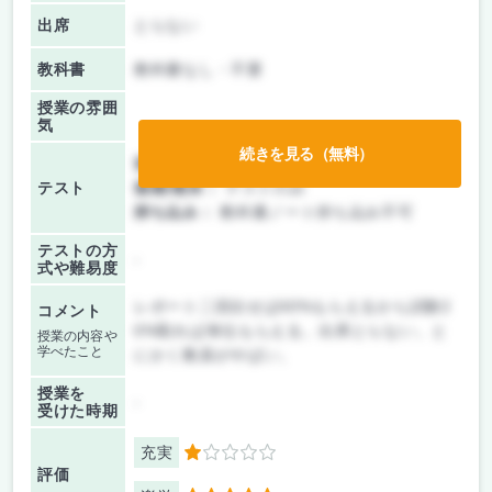
出席
とらない
教科書
教科書なし・不要
授業の雰囲
気
続きを見る（無料）
前期/中間：
レポートのみ
テスト
後期/期末：
テストのみ
持ち込み：
教科書ノート持ち込み不可
テストの方
-
式や難易度
レポート二回出せば40%もらえるから試験2
コメント
0%取れば単位もらえる。出席とらない。と
授業の内容や
学べたこと
にかく教員がやばい。
授業を
-
受けた時期
充実
1
評価