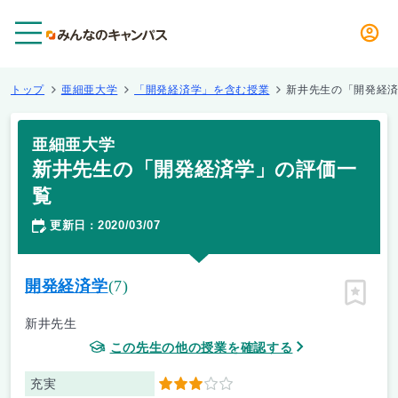
メニュー
トップ
亜細亜大学
「開発経済学」を含む授業
新井先生の「開発経
亜細亜大学
新井先生の「開発経済学」の評価一
覧
更新日
2020/03/07
：
開発経済学
(7)
ピン留
新井先生
この先生の他の授業を確認する
充実
3