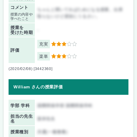
コメント
ちゃんと聞いてればためになる授業。出席
授業の内容や
取らないけど遅刻にうるさい。
学べたこと
授業を
-
受けた時期
充実
3
評価
楽単
3
(2020/02/08) [3442360]
William さんの授業評価
学部 学科
国際関係学部 国際関係学科
担当の先生
新井先生
名
授業種別
共通(一般教養)