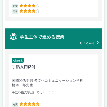
4
充実
充
4
楽単
楽
学生主体で進める授業
もっとみる
check
ch
手話入門
(20)
ス
国際関係学部 多文化コミュニケーション学科
法
橋本一郎先生
ド
手話や指文字だけでなく、ユニ...
先
4.5
充実
充