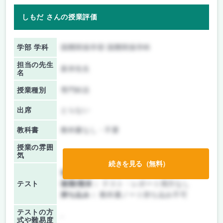
しもだ さんの授業評価
学部 学科
国際関係学部 国際関係学科
担当の先生
新井先生
名
授業種別
専門科目
出席
とらない
教科書
教科書なし・不要
授業の雰囲
気
続きを見る（無料）
前期/中間：
授業無し
テスト
後期/期末：
テスト・レポート両方なし
持ち込み：
教科書ノート持ち込み不可
テストの方
-
式や難易度