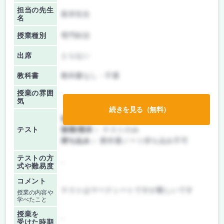
担当の先生
新井先生
名
授業種別
専門科目
出席
とらない
教科書
教科書なし・不要
授業の雰囲
気
続きを見る（無料）
前期/中間：
レポートのみ
テスト
後期/期末：
テストのみ
持ち込み：
教科書ノート持ち込み不可
テストの方
-
式や難易度
コメント
テストはマークシートですが難しいです
授業の内容や
学べたこと
授業を
-
受けた時期