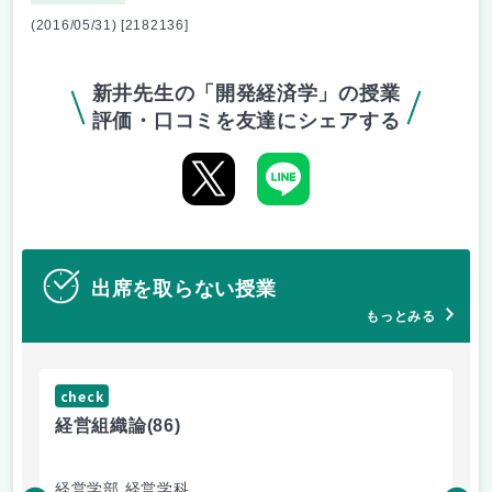
(2016/05/31) [2182136]
新井先生の「開発経済学」の授業
評価・口コミを友達にシェアする
出席を取らない授業
もっとみる
check
ch
経営組織論
(86)
流
経営学部 経営学科
経