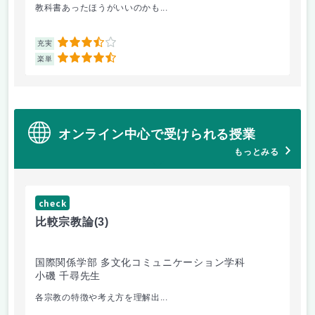
教科書あったほうがいいのかも...
他
3.5
充実
充
4.5
楽単
楽
オンライン中心で受けられる授業
もっとみる
check
ch
比較宗教論
(3)
マ
国際関係学部 多文化コミュニケーション学科
経
小磯 千尋先生
遠
各宗教の特徴や考え方を理解出...
ゲ