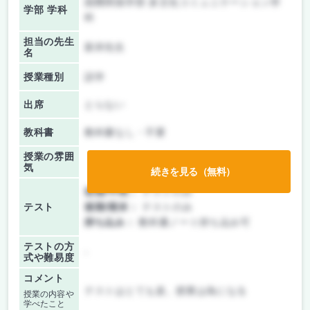
国際関係学部 多文化コミュニケーション学
学部 学科
科
担当の先生
新井先生
名
授業種別
語学
出席
とらない
教科書
教科書なし・不要
授業の雰囲
気
続きを見る（無料）
前期/中間：
テストのみ
テスト
後期/期末：
テストのみ
持ち込み：
教科書ノート持ち込み可
テストの方
-
式や難易度
コメント
テストはとても楽。授業は為になる
授業の内容や
学べたこと