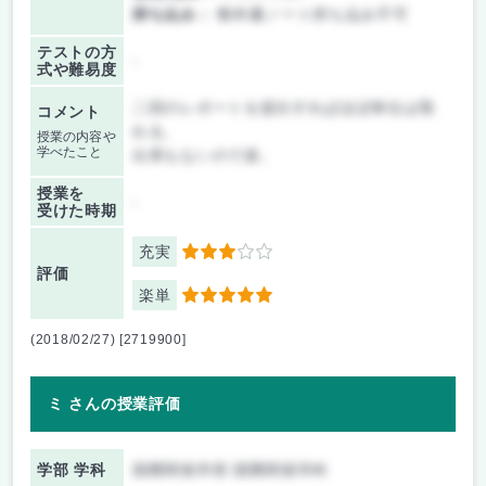
持ち込み：
教科書ノート持ち込み不可
テストの方
-
式や難易度
二回のレポートを提出すればほぼ単位は取
コメント
れる。
授業の内容や
学べたこと
出席もないので楽。
授業を
-
受けた時期
充実
3
評価
楽単
5
(2018/02/27) [2719900]
ミ さんの授業評価
学部 学科
国際関係学部 国際関係学科