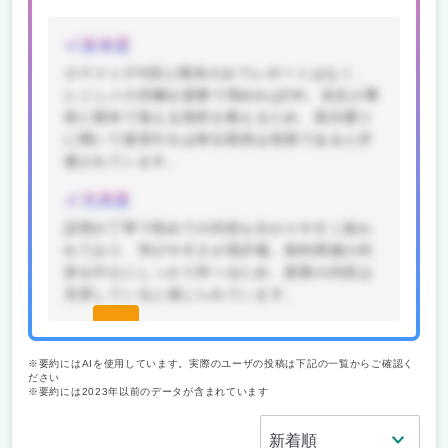
楽単度
小テスト3?4回と期末のみでレポートはなく、
レジュメの空欄を授業で埋めればOK。先生が事
前に期末で覚える箇所を教えるため、指示通り
に聞いて復習すれば単位取得は容易であると評
価されています。
充実度
説明が丁寧で初めての内容も分かりやすく扱わ
れており、学びやすさが高評価。契約関連の内
容を中心にしっかり学べるため、授業の内容は
充実していると感じられています。
続きを
見る(無
※要約にはAIを使用しています。実際のユーザの投稿は下記の一覧からご確認く
ださい
料)
※要約には2023年以前のデータが含まれています