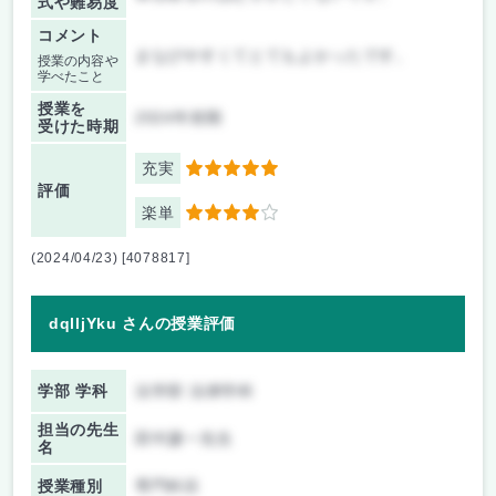
式や難易度
コメント
まなびやすくてとてもよかったです。
授業の内容や
学べたこと
授業を
2024年前期
受けた時期
充実
5
評価
楽単
4
(2024/04/23) [4078817]
dqlljYku さんの授業評価
学部 学科
法学部 法律学科
担当の先生
田中謙一先生
名
授業種別
専門科目