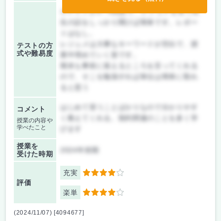
小テストが3～4回あり、レジュメを見て先
生の話をしっかり聞けば簡単です。レポー
トはなし。
レジュメは大事なキーワードが空白で、授
テストの方
式や難易度
業中埋めていく形です。
期末も事前に覚えるところを言ってくれる
ので、そこを勉強すれば単位は簡単に取れ
ると思う
はじめて習うことばかりなので分かりやす
コメント
く教えてくれる。契約関連のことを多く学
授業の内容や
学べたこと
びます
授業を
2024年前期
受けた時期
充実
4
評価
楽単
4
(2024/11/07) [4094677]