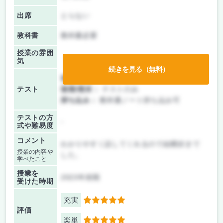
出席
とらない
教科書
教科書必要
授業の雰囲
気
続きを見る（無料）
前期/中間：
テストのみ
テスト
後期/期末：
テストのみ
持ち込み：
教科書ノート持ち込み可
テストの方
-
式や難易度
コメント
わかりやすく話してくれるので結構好きで
授業の内容や
した。
学べたこと
授業を
2023年前期
受けた時期
充実
5
評価
楽単
5