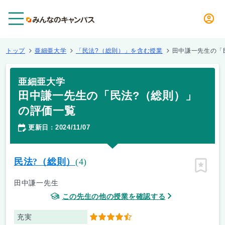
メニュー
トップ
亜細亜大学
「民法?（総則）」を含む授業
田中謙一先生の「
亜細亜大学
田中謙一先生の「民法?（総則）」
の評価一覧
更新日
2024/11/07
：
民法?（総則）
(4)
ピン留
田中謙一先生
この先生の他の授業を確認する
充実
4.5