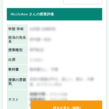
HLiJzAoe さんの授業評価
学部 学科
法学部 法律学科
担当の先生
田中謙一先生
名
授業種別
専門科目
出席
とらない
教科書
教科書なし・不要
先生の講義が中心、楽しい、静か、大教
授業の雰囲
気
室、オフライン中心
前期/中間：
テストのみ
テスト
後期/期末：
テストのみ
持ち込み：
教科書ノート持ち込み不可
続きを見る（無料）