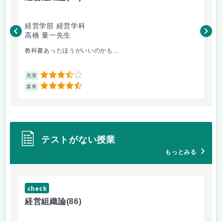
経営学部 経営学科
経
高橋 量一先生
白
教科書あったほうがいいのかも...
小
3.5
充実
充
4.5
楽単
楽
テストがない授業
もっとみる
check
ch
経営組織論
(86)
流