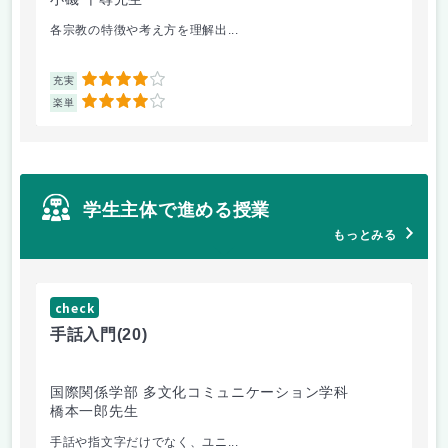
各宗教の特徴や考え方を理解出...
ゲ
4
充実
充
4
楽単
楽
学生主体で進める授業
もっとみる
check
ch
手話入門
(20)
ス
国際関係学部 多文化コミュニケーション学科
法
橋本一郎先生
ド
手話や指文字だけでなく、ユニ...
先