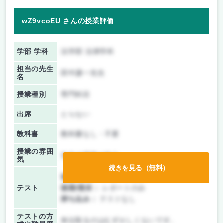
wZ9vcoEU さんの授業評価
学部 学科
法学部 法律学科
担当の先生
田中謙一先生
名
授業種別
専門科目
出席
とらない
教科書
教科書なし・不要
授業の雰囲
先生の講義が中心
気
続きを見る（無料）
前期/中間：
レポートのみ
テスト
後期/期末：
レポートのみ
持ち込み：
テストなし
テストの方
単位取るのはむずかしくないです。