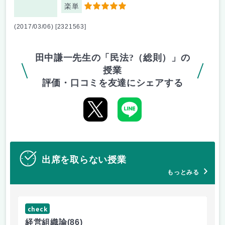
楽単
5
(2017/03/06) [2321563]
田中謙一先生の「民法?（総則）」の
授業
評価・口コミを友達にシェアする
出席を取らない授業
もっとみる
check
ch
経営組織論
(86)
流