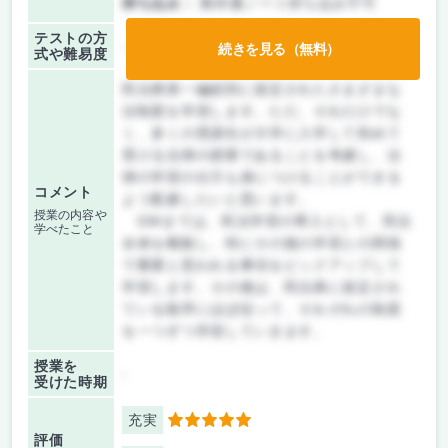
持ち込み：
教科書ノート持ち込み不可
テストの方
-
続きを見る（無料）
式や難易度
民法典第一編総則に規定されたさまざまな
法制度を学習します。ただ、それだけでな
く、多くの受講生が大学に入学して初めて
受ける法律の授業であることを考慮し、法
律の学習の仕方も身につけることができる
コメント
よう配慮したいと思います。
授業の内容や
GWまでは、民法学習の導入として、民法
学べたこと
全体を概観し、特にその後の学習との関係
で重要と思われる事項をピックアップして
学習します。その後は、民法典に規定され
ている順序にほぼ従って、それぞれの制度
を一つずつ学習していきます。
授業を
-
受けた時期
充実
5
評価