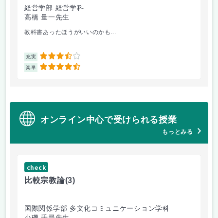
経営学部 経営学科
経
高橋 量一先生
白
教科書あったほうがいいのかも...
他
3.5
充実
充
4.5
楽単
楽
オンライン中心で受けられる授業
もっとみる
check
ch
比較宗教論
(3)
マ
国際関係学部 多文化コミュニケーション学科
経
小磯 千尋先生
遠