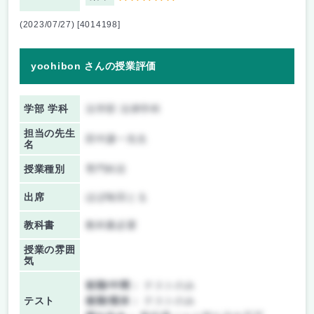
(2023/07/27) [4014198]
yoohibon さんの授業評価
学部 学科
法学部 法律学科
担当の先生
田中謙一先生
名
授業種別
専門科目
出席
ほぼ毎回とる
教科書
教科書必要
授業の雰囲
気
前期/中間：
テストのみ
テスト
後期/期末：
テストのみ