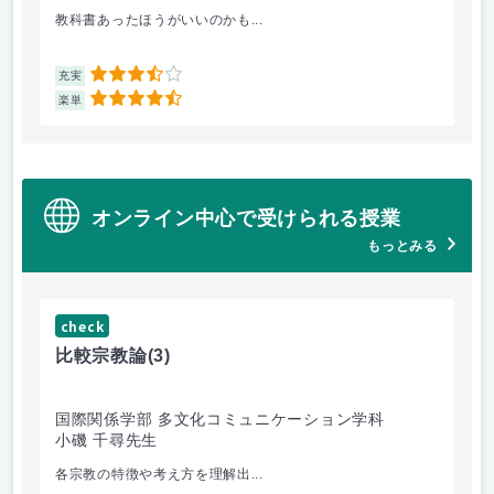
教科書あったほうがいいのかも...
他
3.5
充実
充
4.5
楽単
楽
オンライン中心で受けられる授業
もっとみる
check
ch
比較宗教論
(3)
マ
国際関係学部 多文化コミュニケーション学科
経
小磯 千尋先生
遠
各宗教の特徴や考え方を理解出...
ゲ