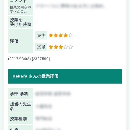
コメント
グローバルに興味のある方にお勧め。
授業の内容や
学べたこと
授業を
-
受けた時期
充実
4
評価
楽単
3
(2017/03/08) [2327590]
dakara さんの授業評価
学部 学科
経営学部 経営学科
担当の先生
小森先生
名
授業種別
専門科目