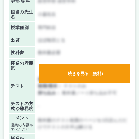
学部 学科
経営学部 経営学科
担当の先生
小森先生
名
授業種別
専門科目
出席
ほぼ毎回とる
教科書
教科書必要
授業の雰囲
気
続きを見る（無料）
前期/中間：
授業無し
テスト
後期/期末：
テストのみ
持ち込み：
教科書ノート持ち込み不可
テストの方
-
式や難易度
コメント
教科書のテスト範囲のページを1日読んだだ
授業の内容や
けでテストの大半は解ける
学べたこと
授業を