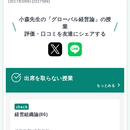
(2017/03/08) [2327588]
小森先生の「グローバル経営論」の授
業
評価・口コミを友達にシェアする
出席を取らない授業
もっとみる
check
ch
経営組織論
(86)
流