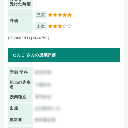
-
受けた時期
充実
5
評価
楽単
3
(2020/02/11) [3444759]
たんこ さんの授業評価
学部 学科
経営学部
担当の先生
小森先生
名
授業種別
専門科目
出席
ほぼ毎回とる
教科書
教科書必要