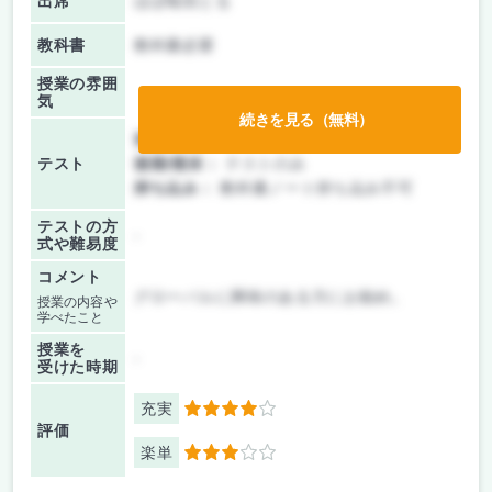
出席
ほぼ毎回とる
教科書
教科書必要
授業の雰囲
気
続きを見る（無料）
前期/中間：
テストのみ
テスト
後期/期末：
テストのみ
持ち込み：
教科書ノート持ち込み不可
テストの方
-
式や難易度
コメント
グローバルに興味のある方にお勧め。
授業の内容や
学べたこと
授業を
-
受けた時期
充実
4
評価
楽単
3