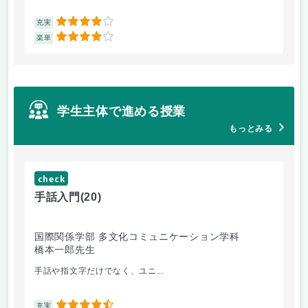
4
充実
充
4
楽単
楽
学生主体で進める授業
もっとみる
check
ch
手話入門
(20)
ス
国際関係学部 多文化コミュニケーション学科
法
橋本一郎先生
ド
手話や指文字だけでなく、ユニ...
先
4.5
充実
充