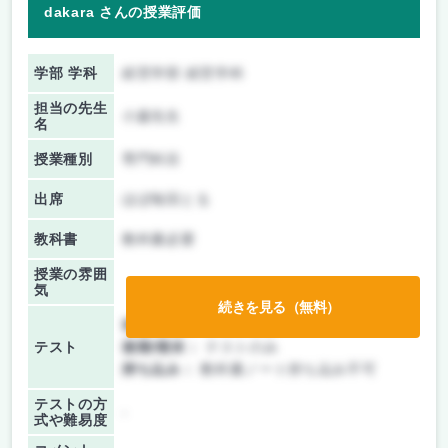
dakara さんの授業評価
学部 学科
経営学部 経営学科
担当の先生
小森先生
名
授業種別
専門科目
出席
ほぼ毎回とる
教科書
教科書必要
授業の雰囲
気
続きを見る（無料）
前期/中間：
テストのみ
テスト
後期/期末：
テストのみ
持ち込み：
教科書ノート持ち込み不可
テストの方
-
式や難易度