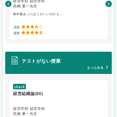
経営学部 経営学科
経
高橋 量一先生
白
教科書あったほうがいいのかも...
小
3.5
充実
充
4.5
楽単
楽
テストがない授業
もっとみる
check
ch
経営組織論
(86)
流
経営学部 経営学科
経
高橋 量一先生
白