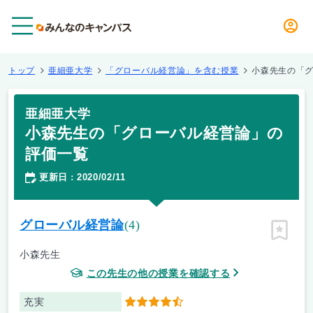
メニュー
トップ
亜細亜大学
「グローバル経営論」を含む授業
小森先生の「
亜細亜大学
小森先生の「グローバル経営論」の
評価一覧
更新日
2020/02/11
：
グローバル経営論
(4)
ピン留
小森先生
この先生の他の授業を確認する
充実
4.5