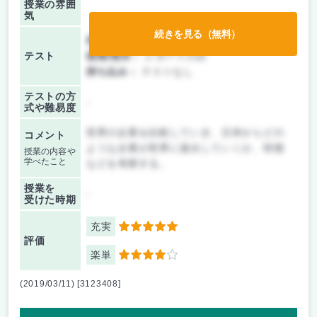
授業の雰囲
気
続きを見る（無料）
前期/中間：
レポートのみ
テスト
後期/期末：
レポートのみ
持ち込み：
テストなし
テストの方
-
式や難易度
世界の企業を比較していき、日本からどの
コメント
ような企業が世界に進出していくか、特徴
授業の内容や
学べたこと
などを考察する。
授業を
-
受けた時期
充実
5
評価
楽単
4
(2019/03/11) [3123408]