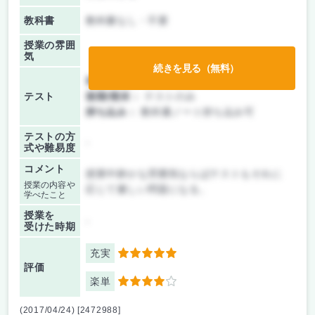
教科書
教科書なし・不要
授業の雰囲
気
続きを見る（無料）
前期/中間：
テストのみ
テスト
後期/期末：
テストのみ
持ち込み：
教科書ノート持ち込み可
テストの方
-
式や難易度
コメント
授業中静かな雰囲気ならばテストもそれに
授業の内容や
応じて優しい問題になる。
学べたこと
授業を
-
受けた時期
充実
5
評価
楽単
4
(2017/04/24) [2472988]