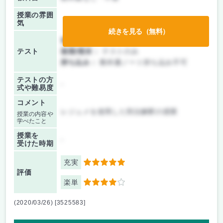
授業の雰囲
気
続きを見る（無料）
前期/中間：
テストのみ
テスト
後期/期末：
テストのみ
持ち込み：
教科書ノート持ち込み不可
テストの方
-
式や難易度
コメント
レジュメを使用した刑法解釈の授業
授業の内容や
学べたこと
授業を
-
受けた時期
充実
5
評価
楽単
4
(2020/03/26) [3525583]