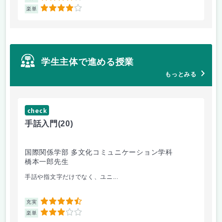
4
楽単
楽
学生主体で進める授業
もっとみる
check
ch
手話入門
(20)
ス
国際関係学部 多文化コミュニケーション学科
法
橋本一郎先生
ド
手話や指文字だけでなく、ユニ...
先
4.5
充実
充
3
楽単
楽