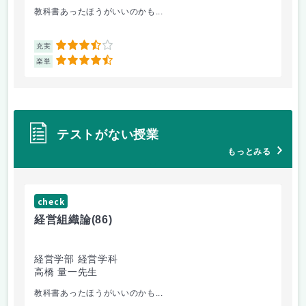
教科書あったほうがいいのかも...
小
3.5
充実
充
4.5
楽単
楽
テストがない授業
もっとみる
check
ch
経営組織論
(86)
流
経営学部 経営学科
経
高橋 量一先生
白
教科書あったほうがいいのかも...
他