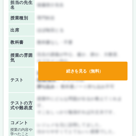
担当の先生
後藤啓介先生
名
授業種別
専門科目
出席
ほぼ毎回とる
教科書
教科書なし・不要
先生の講義が中心、厳か、静か、大教室、
授業の雰囲
気
オフライン中心
続きを見る（無料）
前期/中間：
授業無し
テスト
後期/期末：
テストのみ
持ち込み：
教科書ノート持ち込み不可
授業中にどんな問題が出るか教えてくれま
テストの方
す。
式や難易度
そこをしっかり勉強すれば大丈夫です。
コメント
レジュメを元に説明してました。
授業の内容や
分かりやすくてとてもいい授業でした。
学べたこと