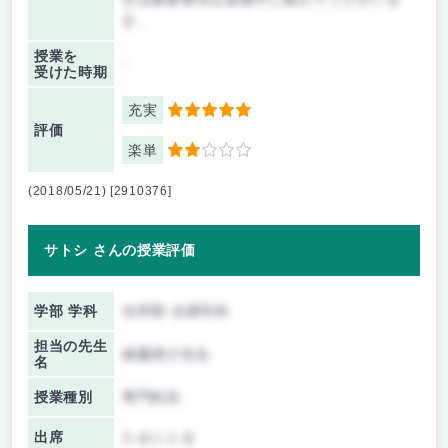
す。
授業を
-
受けた時期
充実
5
評価
楽単
2
(2018/05/21) [2910376]
サトシ さんの授業評価
学部 学科
法学部 法律学科
担当の先生
後藤啓介先生
名
授業種別
専門科目
出席
たまにとる