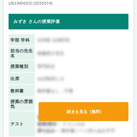
(2019/04/23) [3255574]
みずき さんの授業評価
学部 学科
法学部 法律学科
担当の先生
後藤啓介先生
名
授業種別
専門科目
出席
ほぼ毎回とる
教科書
教科書なし・不要
授業の雰囲
気
続きを見る（無料）
前期/中間：
テストのみ
テスト
後期/期末：
テストのみ
持ち込み：
教科書ノート持ち込み不可