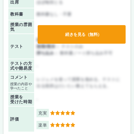
出席
ほぼ毎回とる
教科書
教科書なし・不要
授業の雰囲
気
続きを見る（無料）
前期/中間：
テストのみ
テスト
後期/期末：
テストのみ
持ち込み：
教科書ノート持ち込み不可
テストの方
-
式や難易度
コメント
レジュメを使って授業を進める。テストに
授業の内容や
出る箇所はだいたい教えてもらえる。
学べたこと
授業を
-
受けた時期
充実
5
評価
楽単
5