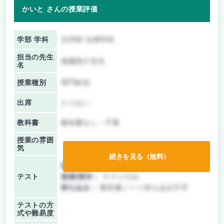
かいと さんの授業評価
学部 学科
法学部 法律学科
担当の先生
後藤啓介先生
名
授業種別
専門科目
出席
とらない
教科書
教科書なし・不要
授業の雰囲
気
続きを見る（無料）
前期/中間：
テストのみ
テスト
後期/期末：
テストのみ
持ち込み：
教科書ノート持ち込み不可
テストの方
-
式や難易度