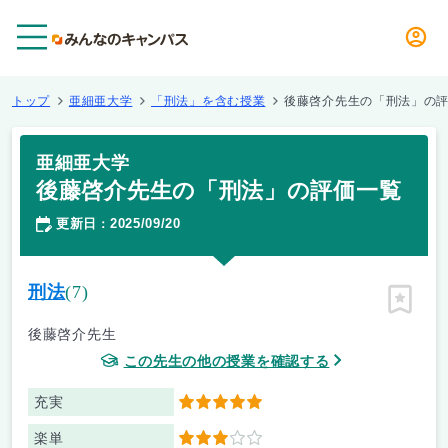
メニュー
トップ
亜細亜大学
「刑法」を含む授業
後藤啓介先生の「刑法」の
亜細亜大学
後藤啓介先生の「刑法」の評価一覧
更新日
2025/09/20
：
刑法
(7)
ピン留
後藤啓介先生
この先生の他の授業を確認する
充実
5
楽単
3