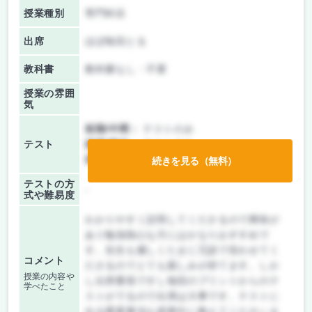
授業種別
専門科目
出席
ほぼ毎回とる
教科書
教科書なし・不要
授業の雰囲
気
前期/中間：
テストのみ
テスト
後期/期末：
テストのみ
持ち込み：
教科書ノート持ち込み不可
続きを見る（無料）
テストの方
-
式や難易度
わかりやすく説明してくださるので興味が
あり勉強熱心な方にはかなりおすすめで
す。先生も優しくたまに冗談で笑わせてく
コメント
ださるのでとても親しみが持てます。しか
授業の内容や
し出席重視ですし毎回のプリントからのテ
学べたこと
ストがでるので出席は大事です。テストに
出る重要事項も授業中に教えてくださいま