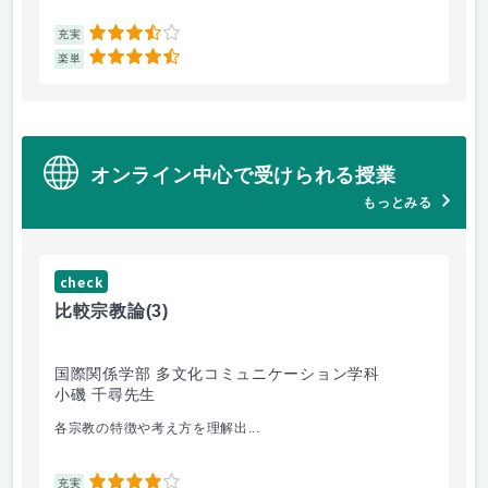
3.5
充実
充
4.5
楽単
楽
オンライン中心で受けられる授業
もっとみる
check
ch
比較宗教論
(3)
マ
国際関係学部 多文化コミュニケーション学科
経
小磯 千尋先生
遠
各宗教の特徴や考え方を理解出...
ゲ
4
充実
充