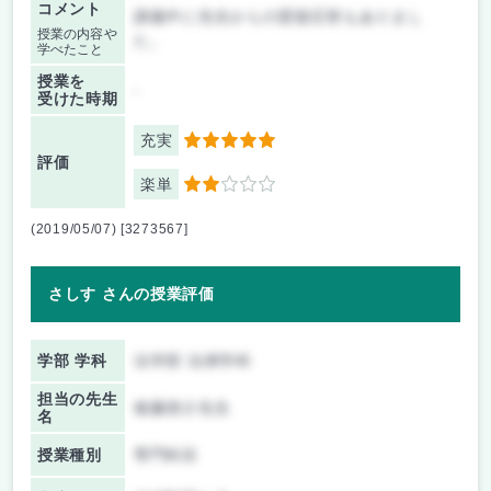
コメント
講義中に先生からの質疑応答もありまし
授業の内容や
た。
学べたこと
授業を
-
受けた時期
充実
5
評価
楽単
2
(2019/05/07) [3273567]
さしす さんの授業評価
学部 学科
法学部 法律学科
担当の先生
後藤啓介先生
名
授業種別
専門科目