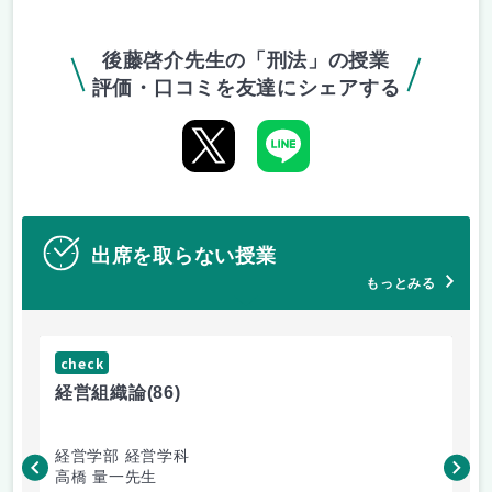
後藤啓介先生の「刑法」の授業
評価・口コミを友達にシェアする
出席を取らない授業
もっとみる
check
ch
経営組織論
(86)
流
経営学部 経営学科
経
高橋 量一先生
白