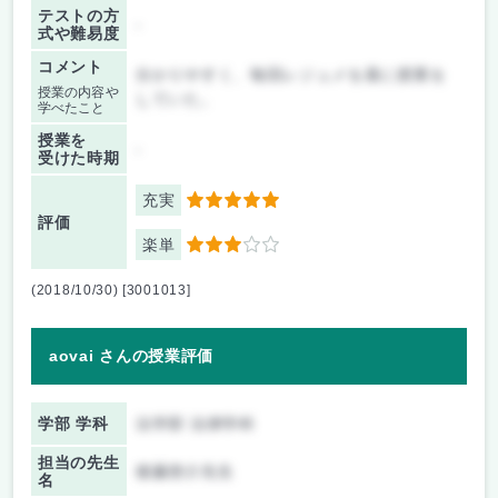
テストの方
-
式や難易度
コメント
分かりやすく、毎回レジュメを基に授業を
授業の内容や
していた。
学べたこと
授業を
-
受けた時期
充実
5
評価
楽単
3
(2018/10/30) [3001013]
aovai さんの授業評価
学部 学科
法学部 法律学科
担当の先生
後藤啓介先生
名