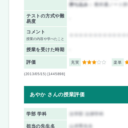
持ち込み：
教科書ノート持
テストの方式や難
-
易度
コメント
☆☆☆☆☆☆☆☆☆☆☆☆
授業の内容や学べたこと
授業を
受けた時期
-
評価
充実
楽単
3
5
(2013/05/15) [1445898]
あやか さんの授業評価
学部 学科
法学部 法律学科
担当の先生名
山岸秀先生