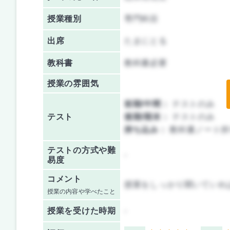
授業種別
専門科目
出席
たまにとる
教科書
教科書必要
授業の雰囲気
前期/中間：
テストのみ
テスト
後期/期末：
テストのみ
持ち込み：
教科書ノート持
テストの方式や難
-
易度
コメント
授業をしっかり聞いていれ
授業の内容や学べたこと
授業を
受けた時期
-