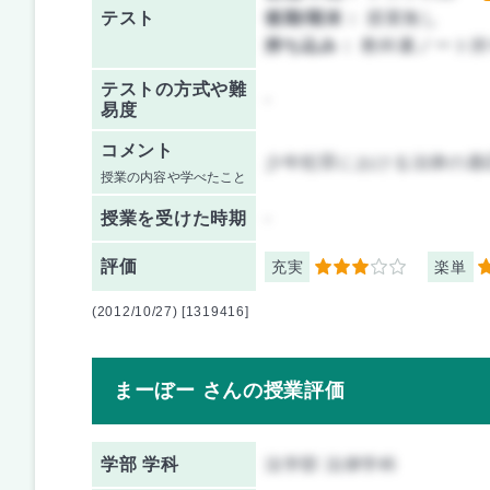
テスト
後期/期末：
授業無し
持ち込み：
教科書ノート持
テストの方式や難
-
易度
コメント
少年犯罪における法律の適
授業の内容や学べたこと
授業を
受けた時期
-
評価
充実
楽単
3
4
(2012/10/27) [1319416]
まーぼー さんの授業評価
学部 学科
法学部 法律学科