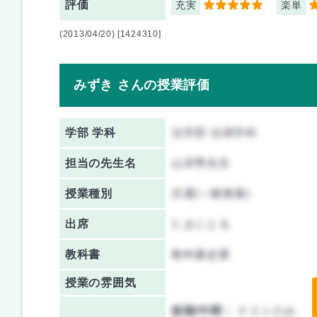
評価
充実
楽単
5
4
(2013/04/20) [1424310]
みずき さんの授業評価
学部 学科
法学部 法律学科
担当の先生名
山岸秀先生
授業種別
共通(一般教養)
出席
たまにとる
教科書
教科書必要
授業の雰囲気
前期/中間：
テストのみ