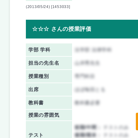
(2013/05/24) [1453033]
☆☆☆ さんの授業評価
学部 学科
法学部 法律学科
担当の先生名
山岸秀先生
授業種別
専門科目
出席
ほぼ毎回とる
教科書
教科書必要
授業の雰囲気
前期/中間：
テストのみ
テスト
後期/期末：
テストのみ