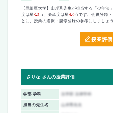
【亜細亜大学】山岸秀先生が担当する「少年法
度は星
3.5
点、楽単度は星
4.0
点です。会員登録・
とに、授業の選択・履修登録の参考にしましょ
授業評価
さりな さんの授業評価
学部 学科
法学部 法律学科
担当の先生名
山岸秀先生