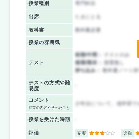
授業種別
専門科目
出席
たまにとる
教科書
教科書必要
授業の雰囲気
前期/中間：
テストのみ
テスト
後期/期末：
授業無し
持ち込み：
教科書ノート持
テストの方式や難
-
易度
コメント
少年法について。他学部で
授業の内容や学べたこと
授業を
受けた時期
-
評価
充実
楽単
3
3