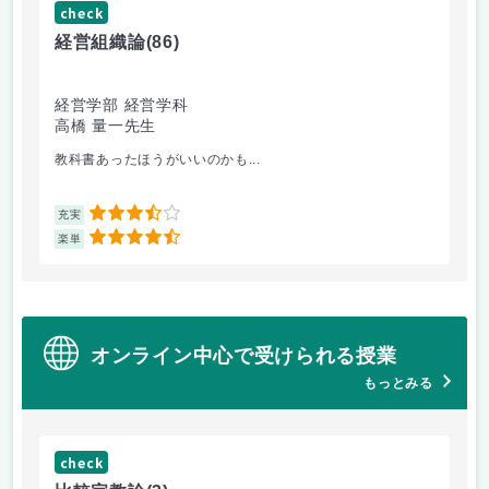
check
ch
経営組織論
(86)
流
経営学部 経営学科
経
高橋 量一先生
白
教科書あったほうがいいのかも...
他
3.5
充実
充
4.5
楽単
楽
オンライン中心で受けられる授業
もっとみる
check
ch