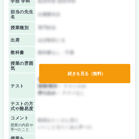
学部 学科
経営学部 経営学科
担当の先生
白陳勝先生
名
授業種別
専門科目
出席
ほぼ毎回とる
教科書
教科書なし・不要
授業の雰囲
気
続きを見る（無料）
前期/中間：
テストのみ
テスト
後期/期末：
テストのみ
持ち込み：
テストなし
テストの方
-
式や難易度
コメント
動画をたくさん見た
授業の内容や
いいことをたくあん学べた
学べたこと
授業を