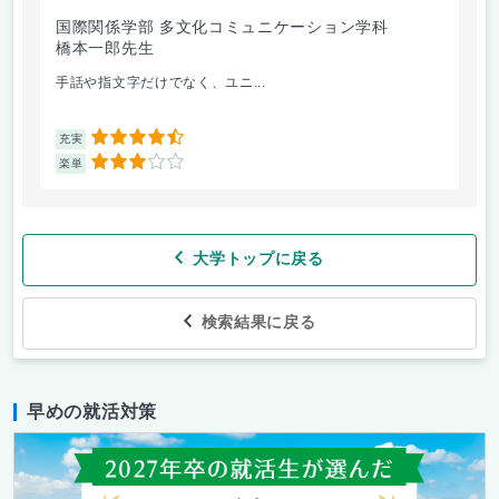
国際関係学部 多文化コミュニケーション学科
法
橋本一郎先生
ド
手話や指文字だけでなく、ユニ...
先
4.5
充実
充
3
楽単
楽
大学トップに戻る
検索結果に戻る
早めの就活対策