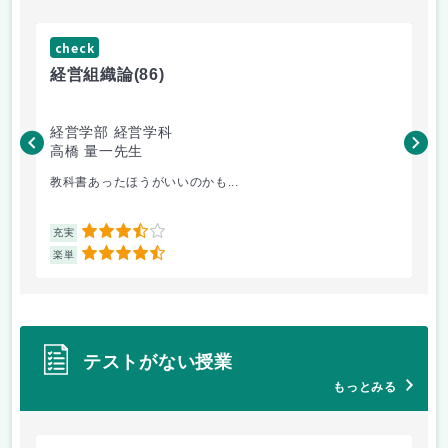
check
ch
経営組織論
(86)
流
経営学部 経営学科
経
高橋 量一先生
白
教科書あったほうがいいのかも...
小
3.5
充実
充
4.5
楽単
楽
テストがない授業
もっとみる