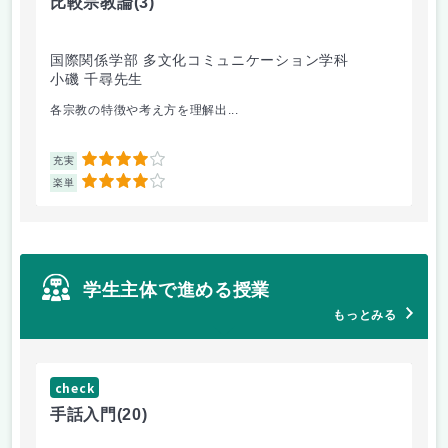
比較宗教論
(3)
マ
国際関係学部 多文化コミュニケーション学科
経
小磯 千尋先生
遠
各宗教の特徴や考え方を理解出...
ゲ
4
充実
充
4
楽単
楽
学生主体で進める授業
もっとみる
check
ch
手話入門
(20)
ス