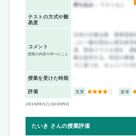
持ち込み：
テストなし
テストの方式や難
-
易度
日本の主要企業・業界団体
った一般社団法人東京経営
コメント
員、部長クラスを招き、講
授業の内容や学べたこと
報を提供する。特定の業種
マに基づき、オムニバス方
授業を
受けた時期
-
評価
充実
楽単
4
4
(2019/06/12) [3330950]
たいき さんの授業評価