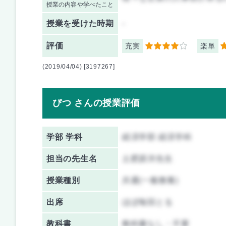
授業の内容や学べたこと
授業を
受けた時期
-
評価
充実
楽単
4
5
(2019/04/04) [3197267]
ぴつ さんの授業評価
学部 学科
経済学部 経済学科
担当の先生名
土肥原洋先生
授業種別
共通(一般教養)
出席
ほぼ毎回とる
教科書
教科書なし・不要