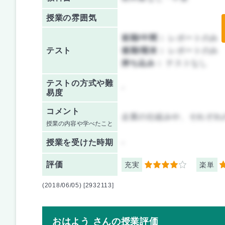
授業の雰囲気
前期/中間：
レポートのみ
テスト
後期/期末：
レポートのみ
持ち込み：
テストなし
テストの方式や難
-
易度
コメント
企業の仕組みや、それぞれ
授業の内容や学べたこと
授業を
受けた時期
-
評価
充実
楽単
4
3
(2018/06/05) [2932113]
おはよう さんの授業評価