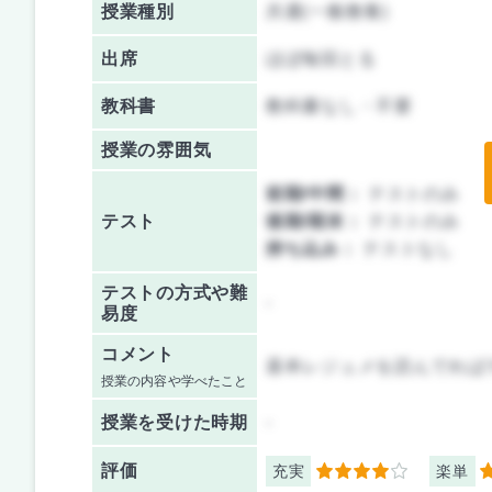
授業種別
共通(一般教養)
出席
ほぼ毎回とる
教科書
教科書なし・不要
授業の雰囲気
前期/中間：
テストのみ
テスト
後期/期末：
テストのみ
持ち込み：
テストなし
テストの方式や難
-
易度
コメント
基本レジュメを読んでれば
授業の内容や学べたこと
授業を
受けた時期
-
評価
充実
楽単
4
3