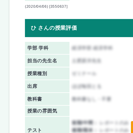
(2020/04/06) [3550637]
ひ さんの授業評価
学部 学科
経済学部 経済学科
担当の先生名
土肥原洋先生
授業種別
ゼミナール
出席
ほぼ毎回とる
教科書
教科書なし・不要
授業の雰囲気
前期/中間：
レポートのみ
テスト
後期/期末：
レポートのみ