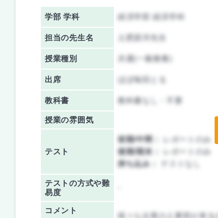
学部 学科
経済学部 経済学科
担当の先生名
土肥原洋先生
授業種別
共通(一般教養)
出席
ほぼ毎回とる
教科書
教科書なし・不要
授業の雰囲気
前期/中間：
レポートのみ
テスト
後期/期末：
レポートのみ
持ち込み：
テストなし
テストの方式や難
-
易度
コメント
様々な企業の人事部が来る