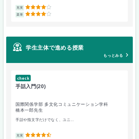
4
充実
充
4
楽単
楽
学生主体で進める授業
もっとみる
check
ch
手話入門
(20)
ス
国際関係学部 多文化コミュニケーション学科
法
橋本一郎先生
ド
手話や指文字だけでなく、ユニ...
先
4.5
充実
充