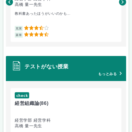
高橋 量一先生
白
教科書あったほうがいいのかも...
小
3.5
充実
充
4.5
楽単
楽
テストがない授業
もっとみる
check
ch
経営組織論
(86)
流
経営学部 経営学科
経
高橋 量一先生
白