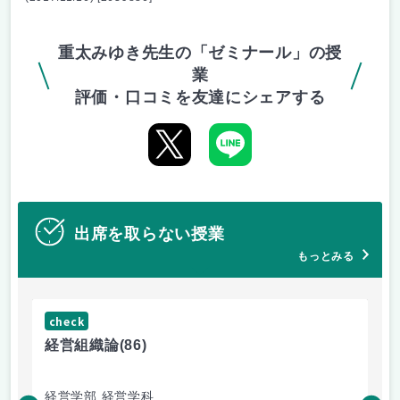
重太みゆき先生の「ゼミナール」の授
業
評価・口コミを友達にシェアする
出席を取らない授業
もっとみる
check
ch
経営組織論
(86)
流
経営学部 経営学科
経