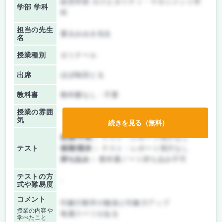
経営学部 ホスピタリティ・マネジメント学
学部 学科
科
担当の先生
重太みゆき先生
名
授業種別
ゼミナール
出席
ほぼ毎回とる
教科書
教科書なし・不要
授業の雰囲
気
続きを見る（無料）
前期/中間：
テスト・レポート両方なし
テスト
後期/期末：
テスト・レポート両方なし
持ち込み：
教科書ノート持ち込み不可
テストの方
-
式や難易度
コメント
印象行動学の勉強と印象力アップ
授業の内容や
毎週スーツがある
学べたこと