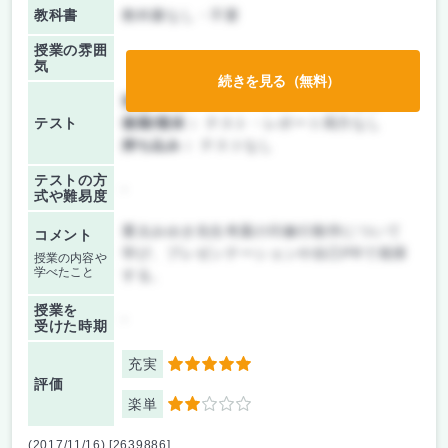
教科書
教科書なし・不要
授業の雰囲
気
続きを見る（無料）
前期/中間：
テスト・レポート両方なし
テスト
後期/期末：
テスト・レポート両方なし
持ち込み：
テストなし
テストの方
-
式や難易度
重太みゆき先生考案の印象行動学について
コメント
学び、プレゼンテーションや自己PRで発揮
授業の内容や
学べたこと
する。
授業を
-
受けた時期
充実
5
評価
楽単
2
(2017/11/16) [2639886]