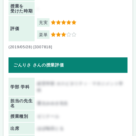
授業を
-
受けた時期
充実
5
評価
楽単
3
(2019/05/28) [3307818]
ごんりさ さんの授業評価
経営学部 ホスピタリティ・マネジメント学
学部 学科
科
担当の先生
重太みゆき先生
名
授業種別
ゼミナール
出席
ほぼ毎回とる