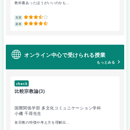
教科書あったほうがいいのかも...
他
3.5
充実
充
4.5
楽単
楽
オンライン中心で受けられる授業
もっとみる
check
ch
比較宗教論
(3)
マ
国際関係学部 多文化コミュニケーション学科
経
小磯 千尋先生
遠
各宗教の特徴や考え方を理解出...
ゲ