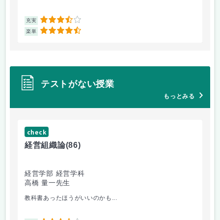
3.5
充実
充
4.5
楽単
楽
テストがない授業
もっとみる
check
ch
経営組織論
(86)
流
経営学部 経営学科
経
高橋 量一先生
白
教科書あったほうがいいのかも...
他