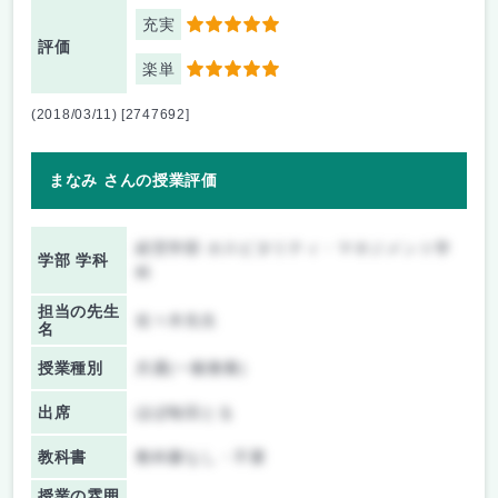
充実
5
評価
楽単
5
(2018/03/11) [2747692]
まなみ さんの授業評価
経営学部 ホスピタリティ・マネジメント学
学部 学科
科
担当の先生
佐々木先生
名
授業種別
共通(一般教養)
出席
ほぼ毎回とる
教科書
教科書なし・不要
授業の雰囲