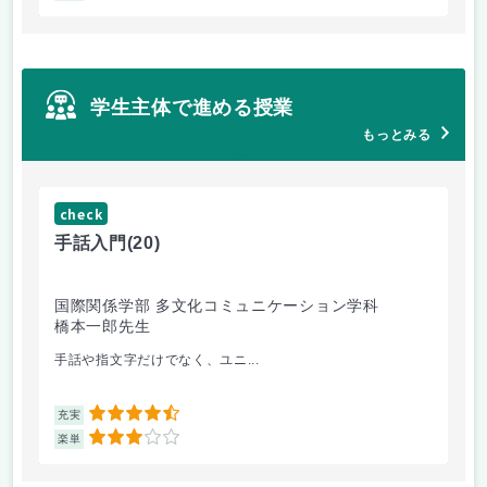
学生主体で進める授業
もっとみる
check
ch
手話入門
(20)
ス
国際関係学部 多文化コミュニケーション学科
法
橋本一郎先生
ド
手話や指文字だけでなく、ユニ...
先
4.5
充実
充
3
楽単
楽