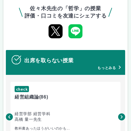
佐々木先生の「哲学」の授業
評価・口コミを友達にシェアする
出席を取らない授業
もっとみる
check
ch
経営組織論
(86)
流
経営学部 経営学科
経
高橋 量一先生
白
教科書あったほうがいいのかも...
小