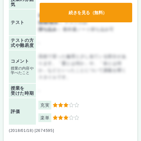
気
続きを見る（無料）
前期/中間：
テストのみ
テスト
後期/期末：
テストのみ
持ち込み：
教科書ノート持ち込み可
テストの方
-
式や難易度
高校で習った倫理と少し似ている部分があ
コメント
ります。「愛とは何か」や、「命とは何
授業の内容や
か」などといったことについて講義を聞く
学べたこと
スタイルです。
授業を
-
受けた時期
充実
3
評価
楽単
3
(2018/01/18) [2674595]