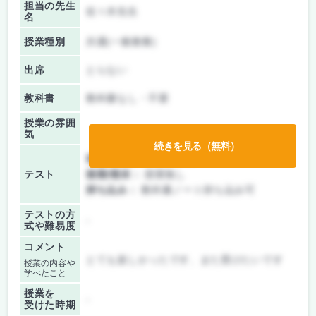
担当の先生
佐々木先生
名
授業種別
共通(一般教養)
出席
とらない
教科書
教科書なし・不要
授業の雰囲
気
続きを見る（無料）
前期/中間：
テストのみ
テスト
後期/期末：
授業無し
持ち込み：
教科書ノート持ち込み可
テストの方
-
式や難易度
コメント
とても楽しかったです、また受けたいです
授業の内容や
学べたこと
授業を
-
受けた時期