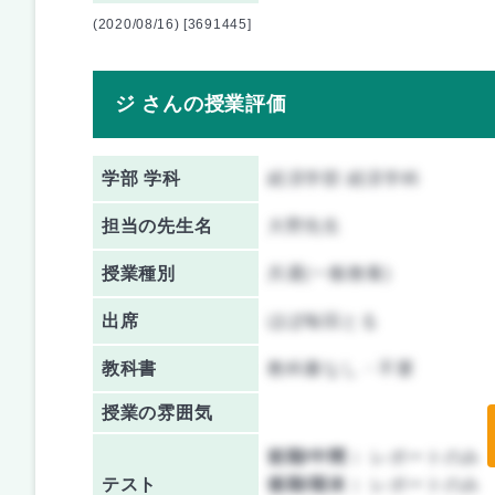
(2020/08/16) [3691445]
ジ さんの授業評価
学部 学科
経済学部 経済学科
担当の先生名
大野先生
授業種別
共通(一般教養)
出席
ほぼ毎回とる
教科書
教科書なし・不要
授業の雰囲気
前期/中間：
レポートのみ
テスト
後期/期末：
レポートのみ