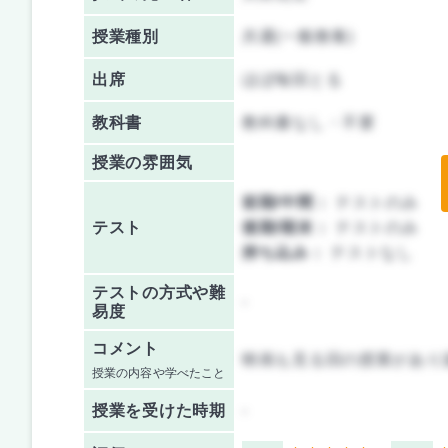
授業種別
共通(一般教養)
出席
ほぼ毎回とる
教科書
教科書なし・不要
授業の雰囲気
前期/中間：
テストのみ
テスト
後期/期末：
テストのみ
持ち込み：
テストなし
テストの方式や難
-
易度
コメント
映画も見る回の授業があり
授業の内容や学べたこと
授業を
受けた時期
-