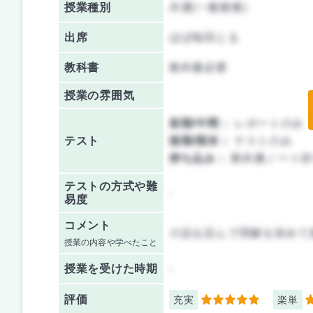
授業種別
共通(一般教養)
出席
ほぼ毎回とる
教科書
教科書必要
授業の雰囲気
前期/中間：
レポートのみ
テスト
後期/期末：
テストのみ
持ち込み：
教科書ノート持
テストの方式や難
-
易度
コメント
小説を読んで理解を深めて
授業の内容や学べたこと
授業を
受けた時期
-
評価
充実
楽単
5
1