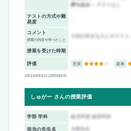
持ち込み：
テストなし
テストの方式や難
-
易度
コメント
小説が好きな人にオススメ
授業の内容や学べたこと
授業を
受けた時期
-
評価
充実
楽単
4
4
(2018/06/22) [2950654]
しゅがー さんの授業評価
学部 学科
経済学部 経済学科
担当の先生名
大野先生