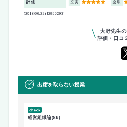
評価
充実
楽単
5
5
(2018/06/22) [2950293]
大野先生の
評価・口コ
出席を取らない授業
check
経営組織論
(86)