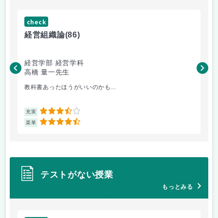
check
ch
経営組織論
(86)
流
経営学部 経営学科
経
高橋 量一先生
白
教科書あったほうがいいのかも...
小
3.5
充実
充
4.5
楽単
楽
テストがない授業
もっとみる