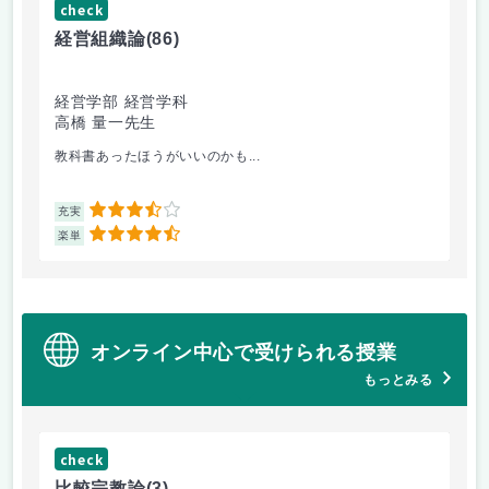
check
ch
経営組織論
(86)
流
経営学部 経営学科
経
高橋 量一先生
白
教科書あったほうがいいのかも...
他
3.5
充実
充
4.5
楽単
楽
オンライン中心で受けられる授業
もっとみる
check
ch
比較宗教論
(3)
マ