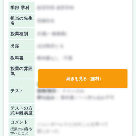
学部 学科
経営学部 経営学科
担当の先生
高橋先生
名
授業種別
共通(一般教養)
出席
ほぼ毎回とる
教科書
教科書なし・不要
授業の雰囲
気
続きを見る（無料）
前期/中間：
テストのみ
テスト
後期/期末：
テストのみ
持ち込み：
教科書ノート持ち込み不可
テストの方
-
式や難易度
コメント
ジェンダーレスとかのことを学べて
授業の内容や
楽しかった
学べたこと