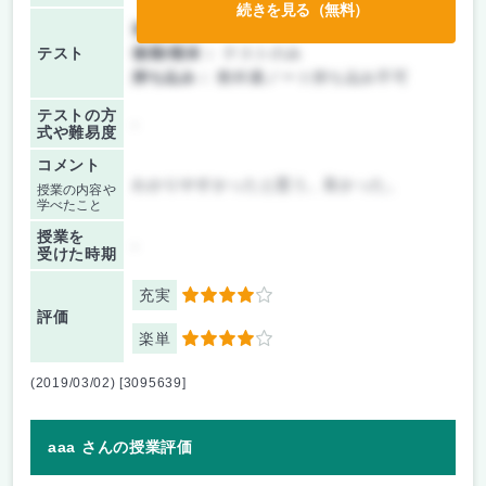
続きを見る（無料）
前期/中間：
テストのみ
テスト
後期/期末：
テストのみ
持ち込み：
教科書ノート持ち込み不可
テストの方
-
式や難易度
コメント
わかりやすかったと思う。良かった。
授業の内容や
学べたこと
授業を
-
受けた時期
充実
4
評価
楽単
4
(2019/03/02) [3095639]
aaa さんの授業評価