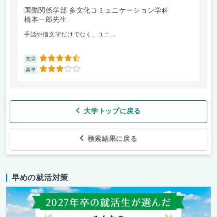
国際関係学部 多文化コミュニケーション学科
法
橋本一郎先生
ド
手話や指文字だけでなく、ユニ...
先
4.5
充実
充
3
楽単
楽
大学トップに戻る
検索結果に戻る
早めの就活対策