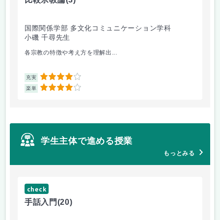
国際関係学部 多文化コミュニケーション学科
経
小磯 千尋先生
遠
各宗教の特徴や考え方を理解出...
ゲ
4
充実
充
4
楽単
楽
学生主体で進める授業
もっとみる
check
ch
手話入門
(20)
ス