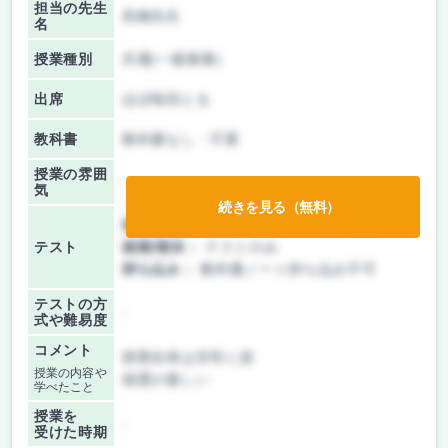
担当の先生
高橋先生
名
授業種別
共通(一般教養)
出席
ほぼ毎回とる
教科書
教科書なし・不要
授業の雰囲
気
続きを見る（無料）
前期/中間：
テスト・レポート両方なし
テスト
後期/期末：
テストのみ
持ち込み：
教科書ノート持ち込み不可
テストの方
-
式や難易度
コメント
授業自体は非常に楽
授業の内容や
抽選が厳しい
学べたこと
授業を
-
受けた時期