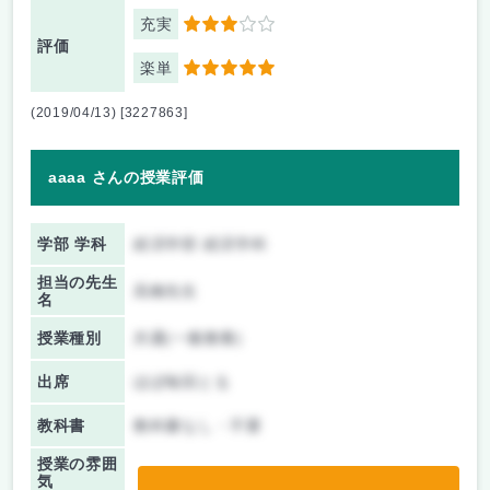
充実
3
評価
楽単
5
(2019/04/13) [3227863]
aaaa さんの授業評価
学部 学科
経済学部 経済学科
担当の先生
高橋先生
名
授業種別
共通(一般教養)
出席
ほぼ毎回とる
教科書
教科書なし・不要
授業の雰囲
気