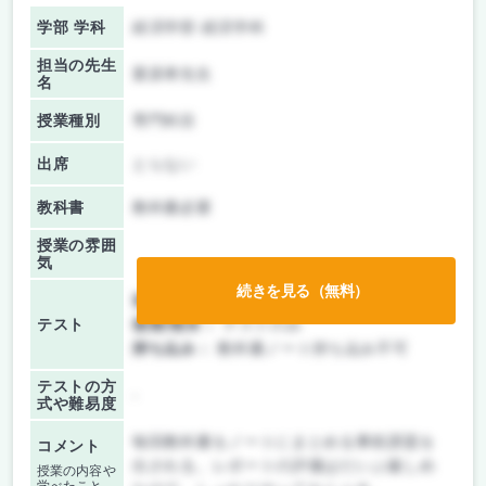
学部 学科
経済学部 経済学科
担当の先生
栗原孝先生
名
授業種別
専門科目
出席
とらない
教科書
教科書必要
授業の雰囲
気
続きを見る（無料）
前期/中間：
テストのみ
テスト
後期/期末：
テストのみ
持ち込み：
教科書ノート持ち込み不可
テストの方
-
式や難易度
毎回教科書をノートにまとめる事前課題を
コメント
出される。レポートの評価はだいぶ厳しめ
授業の内容や