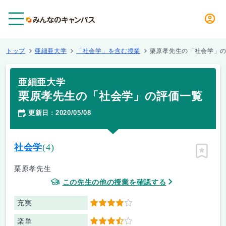
メニュー
トップ
亜細亜大学
「社会学」を含む授業
栗原孝先生の「社会学」
亜細亜大学
栗原孝先生の「社会学」の評価一覧
更新日
2020/05/08
：
社会学
(4)
ピン留
栗原孝先生
この先生の他の授業を確認する
充実
4
楽単
3.5