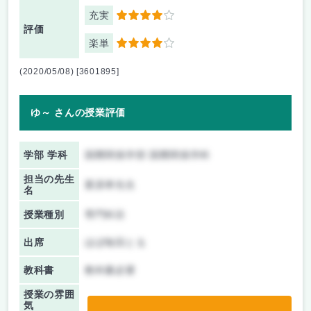
充実
4
評価
楽単
4
(2020/05/08) [3601895]
ゆ～ さんの授業評価
学部 学科
国際関係学部 国際関係学科
担当の先生
栗原孝先生
名
授業種別
専門科目
出席
ほぼ毎回とる
教科書
教科書必要
授業の雰囲
気