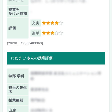
学べたこと
なので、しっかりやっておくべき。
授業を
-
受けた時期
充実
4
評価
楽単
3
(2020/03/08) [3483363]
にたまご さんの授業評価
国際関係学部 多文化コミュニケーション学
学部 学科
科
担当の先生
栗原孝先生
名
授業種別
専門科目
出席
ほぼ毎回とる