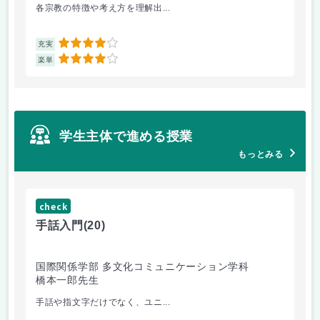
各宗教の特徴や考え方を理解出...
ゲ
4
充実
充
4
楽単
楽
学生主体で進める授業
もっとみる
check
ch
手話入門
(20)
ス
国際関係学部 多文化コミュニケーション学科
法
橋本一郎先生
ド
手話や指文字だけでなく、ユニ...
先