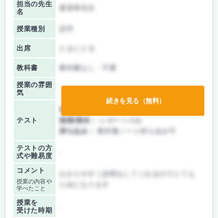
担当の先生
栗原孝先生
名
授業種別
語学
出席
たまにとる
教科書
教科書なし・不要
授業の雰囲
気
続きを見る（無料）
前期/中間：
レポートのみ
テスト
後期/期末：
レポートのみ
持ち込み：
教科書ノート持ち込み可
テストの方
-
式や難易度
コメント
わかりやすく説明をしてくれるのでとても
授業の内容や
ためになります
学べたこと
授業を
-
受けた時期