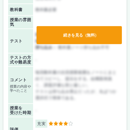
教科書
教科書必要
授業の雰囲
気
前期/中間：
テストのみ
続きを見る（無料）
テスト
後期/期末：
テストのみ
持ち込み：
教科書ノート持ち込み不可
テストの方
-
式や難易度
毎回教科書の次回授業範囲をノートにまと
めてコピーし、提出をする。結構面倒臭
コメント
く、課題評価も割と厳しい。
授業の内容や
学べたこと
テストは持ち込み禁止だったが、丸ばつか
選択式で簡単である。
授業を
-
受けた時期
充実
4
評価