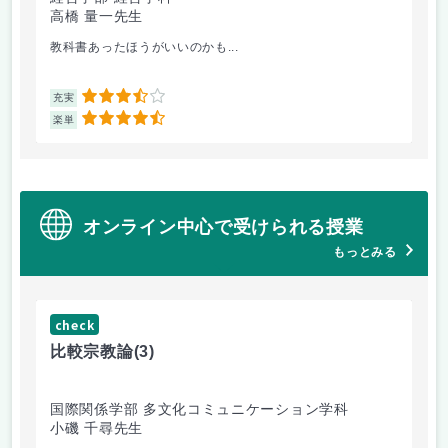
高橋 量一先生
白
教科書あったほうがいいのかも...
他
3.5
充実
充
4.5
楽単
楽
オンライン中心で受けられる授業
もっとみる
check
ch
比較宗教論
(3)
マ
国際関係学部 多文化コミュニケーション学科
経
小磯 千尋先生
遠