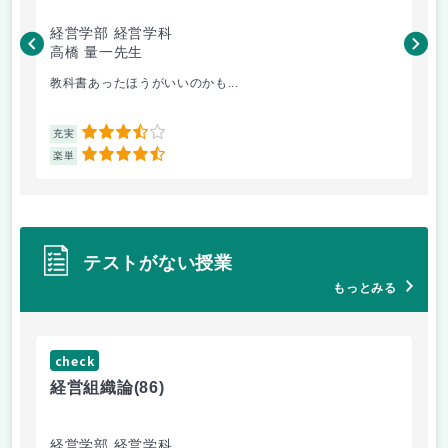
経営学部 経営学科
経
高橋 量一先生
白
教科書あったほうがいいのかも...
小
3.5
充実
充
4.5
楽単
楽
テストがない授業
もっとみる
check
ch
経営組織論
(86)
流
経営学部 経営学科
経