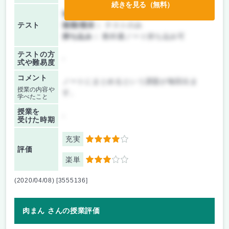
続きを見る（無料）
前期/中間：
テストのみ
テスト
後期/期末：
テストのみ
持ち込み：
教科書ノート持ち込み可
テストの方
-
式や難易度
コメント
ノートにまとめるという課題が毎回出ま
授業の内容や
す。
学べたこと
授業を
-
受けた時期
充実
4
評価
楽単
3
(2020/04/08) [3555136]
肉まん さんの授業評価