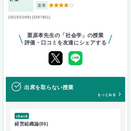
楽単
4
(2019/10/08) [3387801]
栗原孝先生の「社会学」の授業
評価・口コミを友達にシェアする
出席を取らない授業
もっとみる
check
ch
経営組織論
(86)
流