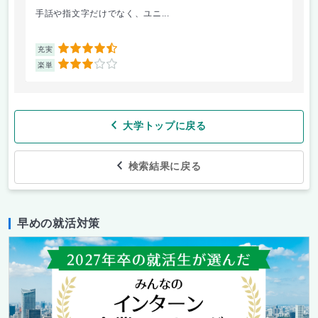
手話や指文字だけでなく、ユニ...
先
4.5
充実
充
3
楽単
楽
大学トップに戻る
検索結果に戻る
早めの就活対策