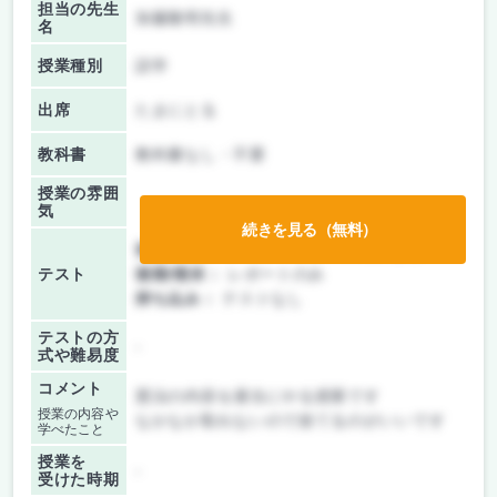
担当の先生
加藤隆明先生
名
授業種別
語学
出席
たまにとる
教科書
教科書なし・不要
授業の雰囲
気
続きを見る（無料）
前期/中間：
テスト・レポート両方なし
テスト
後期/期末：
レポートのみ
持ち込み：
テストなし
テストの方
-
式や難易度
コメント
憲法の内容を適当にやる授業です
授業の内容や
なかなか取れないので捨てるのがいいです
学べたこと
授業を
-
受けた時期