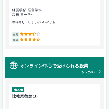
経営学部 経営学科
経
高橋 量一先生
白
教科書あったほうがいいのかも...
他
3.5
充実
充
4.5
楽単
楽
オンライン中心で受けられる授業
もっとみる
check
ch
比較宗教論
(3)
マ