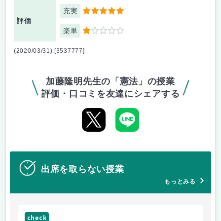
充実
5
評価
楽単
1
(2020/03/31) [3537777]
加藤隆明先生の「憲法」の授業
評価・口コミを友達にシェアする
出席を取らない授業
もっとみる
check
ch