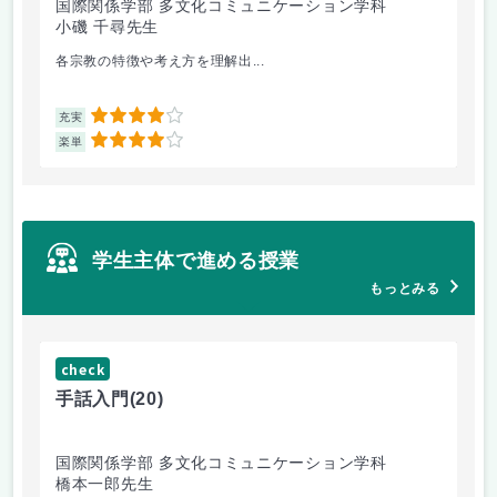
国際関係学部 多文化コミュニケーション学科
経
小磯 千尋先生
遠
各宗教の特徴や考え方を理解出...
ゲ
4
充実
充
4
楽単
楽
学生主体で進める授業
もっとみる
check
ch
手話入門
(20)
ス
国際関係学部 多文化コミュニケーション学科
法
橋本一郎先生
ド