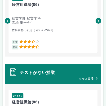
経営組織論
(86)
流
経営学部 経営学科
経
高橋 量一先生
白
教科書あったほうがいいのかも...
小
3.5
充実
充
4.5
楽単
楽
テストがない授業
もっとみる
check
ch
経営組織論
(86)
流