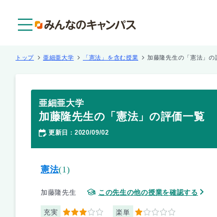
メニュー
トップ
亜細亜大学
「憲法」を含む授業
加藤隆先生の「憲法」の
亜細亜大学
加藤隆先生の「憲法」の評価一覧
更新日
2020/09/02
：
憲法
(1)
加藤隆先生
この先生の他の授業を確認する
充実
楽単
3
1