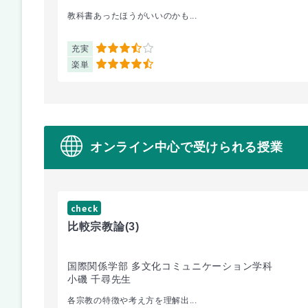
教科書あったほうがいいのかも...
充実
3.5
楽単
4.5
オンライン中心で受けられる授業
check
比較宗教論
(3)
国際関係学部 多文化コミュニケーション学科
小磯 千尋先生
各宗教の特徴や考え方を理解出...