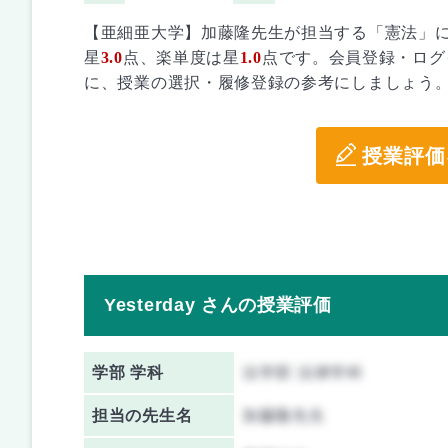
【亜細亜大学】加藤隆先生が担当する「憲法」
星
3.0
点、楽単度は星
1.0
点です。会員登録・ログ
に、授業の選択・履修登録の参考にしましょう
授業評価
Yesterday さんの授業評価
学部 学科
法学部 法律学科
担当の先生名
加藤隆先生