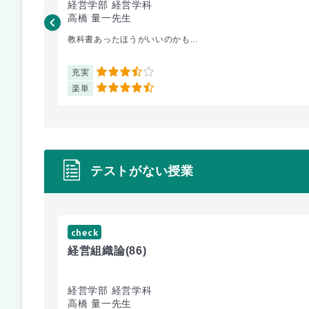
経営学部 経営学科
高橋 量一先生
教科書あったほうがいいのかも...
充実
3.5
楽単
4.5
テストがない授業
check
経営組織論
(86)
経営学部 経営学科
高橋 量一先生