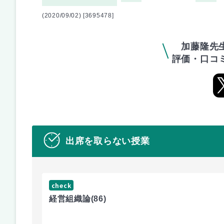
(2020/09/02) [3695478]
加藤隆先
評価・口コ
出席を取らない授業
check
経営組織論
(86)