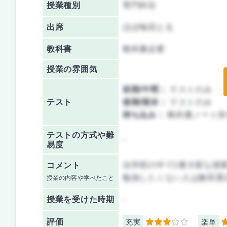
授業種別
専門科目
出席
ほぼ毎回とる
教科書
教科書必要
授業の雰囲気
前期/中間：
テストのみ
テスト
後期/期末：
テストのみ
持ち込み：
教科書ノート持
テストの方式や難
-
易度
法学部の中で1番大変な授
コメント
勉強したくない人は飯田憲
授業の内容や学べたこと
授業を
受けた時期
-
評価
充実
楽単
3
1