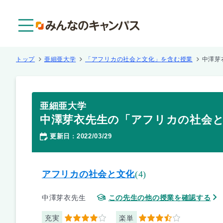
メニュー
トップ
亜細亜大学
「アフリカの社会と文化」を含む授業
中澤芽
亜細亜大学
中澤芽衣先生の「アフリカの社会
更新日
2022/03/29
：
アフリカの社会と文化
(4)
中澤芽衣先生
この先生の他の授業を確認する
充実
楽単
4
3.5