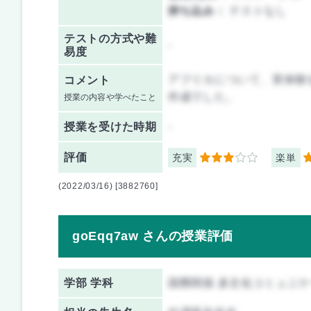
持ち込み：
テストなし
テストの方式や難
-
易度
アフリカについて、実体験
コメント
作成でした。
授業の内容や学べたこと
授業を
受けた時期
-
評価
充実
楽単
3
5
(2022/03/16) [3882760]
goEqq7aw さんの授業評価
学部 学科
国際関係 多文化コミュニ