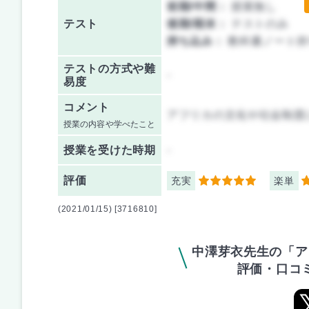
前期/中間：
授業無し
テスト
後期/期末：
テストのみ
持ち込み：
教科書ノート持
テストの方式や難
-
易度
コメント
アフリカの文化や社会制度
授業の内容や学べたこと
授業を
受けた時期
-
評価
充実
楽単
5
3
(2021/01/15) [3716810]
中澤芽衣先生の「ア
評価・口コ