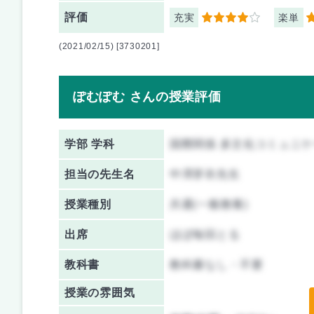
評価
充実
楽単
4
3
(2021/02/15) [3730201]
ぽむぽむ さんの授業評価
学部 学科
国際関係 多文化コミュニ
担当の先生名
中澤芽衣先生
授業種別
共通(一般教養)
出席
ほぼ毎回とる
教科書
教科書なし・不要
授業の雰囲気