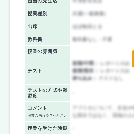
担当の先生名
中澤芽衣先生
授業種別
共通(一般教養)
出席
ほぼ毎回とる
教科書
教科書なし・不要
授業の雰囲気
前期/中間：
レポートのみ
テスト
後期/期末：
レポートのみ
持ち込み：
テストなし
テストの方式や難
-
易度
アフリカについて、文化や
コメント
な部分ではなく、現地の人
授業の内容や学べたこと
授業を
受けた時期
-