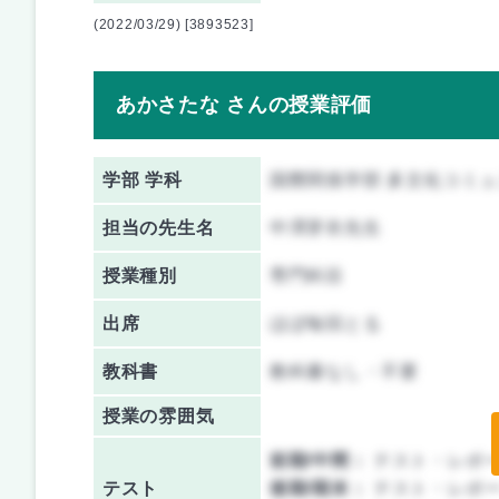
(2022/03/29) [3893523]
あかさたな さんの授業評価
学部 学科
国際関係学部 多文化コミ
担当の先生名
中澤芽衣先生
授業種別
専門科目
出席
ほぼ毎回とる
教科書
教科書なし・不要
授業の雰囲気
前期/中間：
テスト・レポ
テスト
後期/期末：
テスト・レポ