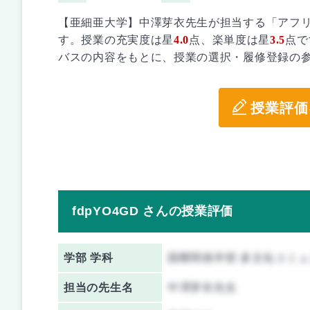
【亜細亜大学】中澤芽衣先生が担当する「アフ
す。授業の充実度は星
4.0
点、楽単度は星
3.5
点で
バスの内容をもとに、授業の選択・履修登録の
授業評価
fdpYO4GD さんの授業評価
学部 学科
国際関係学部 多文化コミ
担当の先生名
中澤芽衣先生