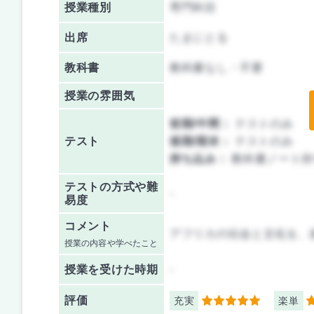
授業種別
専門科目
出席
たまにとる
教科書
教科書なし・不要
授業の雰囲気
前期/中間：
テストのみ
テスト
後期/期末：
テストのみ
持ち込み：
教科書ノート持
テストの方式や難
-
易度
コメント
アフリカの社会と文化を、
授業の内容や学べたこと
授業を
受けた時期
-
評価
充実
楽単
5
4