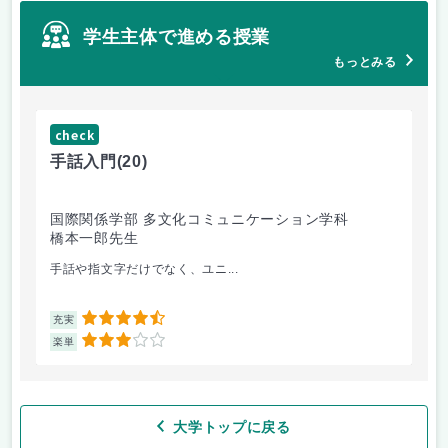
学生主体で進める授業
もっとみる
check
ch
手話入門
(20)
ス
国際関係学部 多文化コミュニケーション学科
法
橋本一郎先生
ド
手話や指文字だけでなく、ユニ...
先
4.5
充実
充
3
楽単
楽
大学トップに戻る