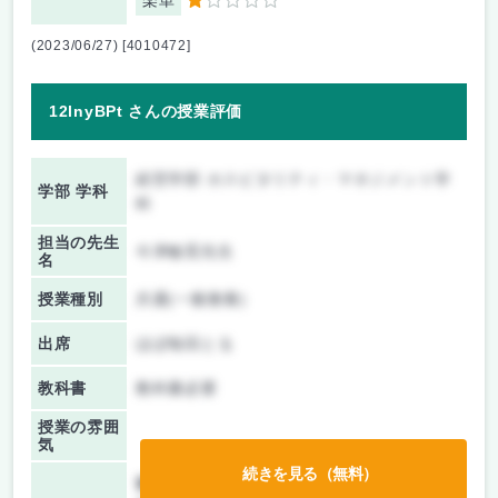
楽単
1
(2023/06/27) [4010472]
12lnyBPt さんの授業評価
経営学部 ホスピタリティ・マネジメント学
学部 学科
科
担当の先生
今津敏晃先生
名
授業種別
共通(一般教養)
出席
ほぼ毎回とる
教科書
教科書必要
授業の雰囲
気
続きを見る（無料）
前期/中間：
レポートのみ