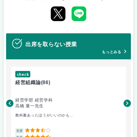
出席を取らない授業
もっとみる
check
ch
経営組織論
(86)
流
経営学部 経営学科
経
高橋 量一先生
白
教科書あったほうがいいのかも...
小
3.5
充実
充