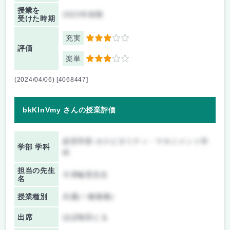
授業を
2023年前期
受けた時期
充実
3
評価
楽単
3
(2024/04/06) [4068447]
bkKInVmy さんの授業評価
経営学部 ホスピタリティ・マネジメント学
学部 学科
科
担当の先生
今津敏晃先生
名
授業種別
共通(一般教養)
出席
ほぼ毎回とる