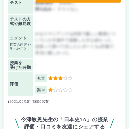
テスト
後期/期末：
授業無し
持ち込み：
テストなし
テストの方
-
式や難易度
かなりマニアックな内容で厳しい教授につ
コメント
いていけず途中で放棄した方も多かった。
授業の内容や
頑張って調べて出したレポートもc評価で、
学べたこと
本当に厳しかった。
授業を
-
受けた時期
充実
3
評価
楽単
1
(2021/05/18) [3806975]
今津敏晃先生の「日本史?A」の授業
評価・口コミを友達にシェアする