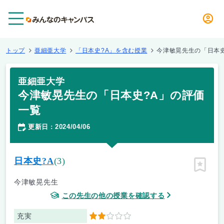
メニュー
トップ
亜細亜大学
「日本史?A」を含む授業
今津敏晃先生の「日本史
亜細亜大学
今津敏晃先生の「日本史?A」の評価
一覧
更新日
2024/04/06
：
日本史?A
(3)
ピン留
今津敏晃先生
この先生の他の授業を確認する
充実
2