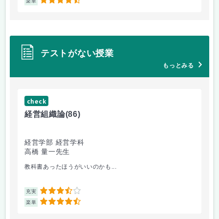
4.5
楽単
楽
テストがない授業
もっとみる
check
ch
経営組織論
(86)
流
経営学部 経営学科
経
高橋 量一先生
白
教科書あったほうがいいのかも...
他
3.5
充実
充
4.5
楽単
楽