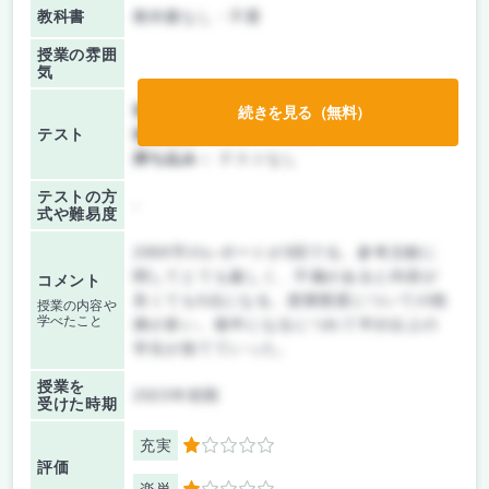
教科書
教科書なし・不要
授業の雰囲
気
前期/中間：
レポートのみ
続きを見る（無料）
テスト
後期/期末：
レポートのみ
持ち込み：
テストなし
テストの方
-
式や難易度
2000字のレポートが3回でる。参考文献に
関してとても厳しく、不備があると内容が
コメント
良くても0点になる。授業態度についての指
授業の内容や
学べたこと
摘が多い。後半になるにつれて半分以上の
学生が捨てていった。
授業を
2023年前期
受けた時期
充実
1
評価