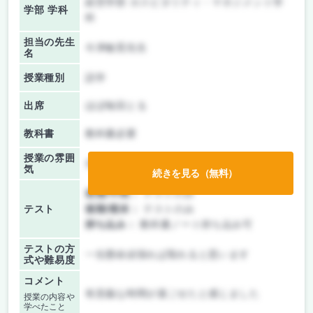
経営学部 ホスピタリティ・マネジメント学
学部 学科
科
担当の先生
今津敏晃先生
名
授業種別
語学
出席
ほぼ毎回とる
教科書
教科書必要
授業の雰囲
先生の講義が中心、厳か
気
続きを見る（無料）
前期/中間：
テストのみ
テスト
後期/期末：
テストのみ
持ち込み：
教科書ノート持ち込み可
テストの方
一生懸命頑張れば取れると思います
式や難易度
コメント
有意義な時間が過ごせたと感じました
授業の内容や
学べたこと