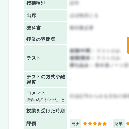
授業種別
語学
出席
ほぼ毎回とる
教科書
教科書必要
授業の雰囲気
前期/中間：
テストのみ
テスト
後期/期末：
テストのみ
持ち込み：
教科書ノート持
テストの方式や難
-
易度
コメント
社会記号からみる文化の多
授業の内容や学べたこと
授業を
受けた時期
-
評価
充実
楽単
5
5