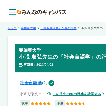
メニュー
トップ
亜細亜大学
「社会言語学」を含む授業
小張 順弘先生の
亜細亜大学
小張 順弘先生の「社会言語学」の
更新日
2021/04/03
：
社会言語学
(2)
小張 順弘先生
この先生の他の授業を確認する
充実
楽単
5
4.5