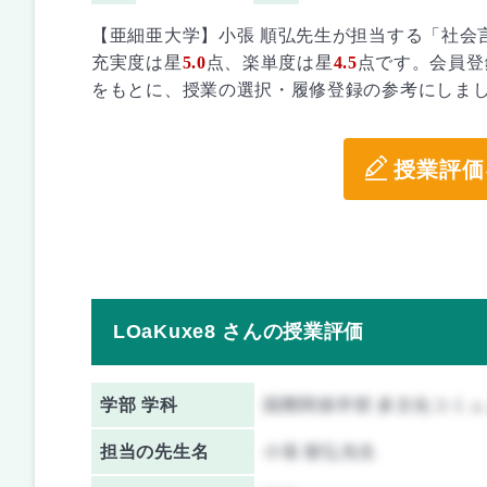
【亜細亜大学】小張 順弘先生が担当する「社会
充実度は星
5.0
点、楽単度は星
4.5
点です。会員登
をもとに、授業の選択・履修登録の参考にしま
授業評価
LOaKuxe8 さんの授業評価
学部 学科
国際関係学部 多文化コミ
担当の先生名
小張 順弘先生