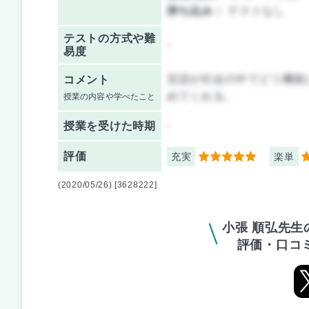
持ち込み：
テストなし
テストの方式や難
-
易度
言語が社会の中でどう機能
コメント
めてくれる。
授業の内容や学べたこと
授業を
受けた時期
-
評価
充実
楽単
5
4
(2020/05/26) [3628222]
小張 順弘先
評価・口コ