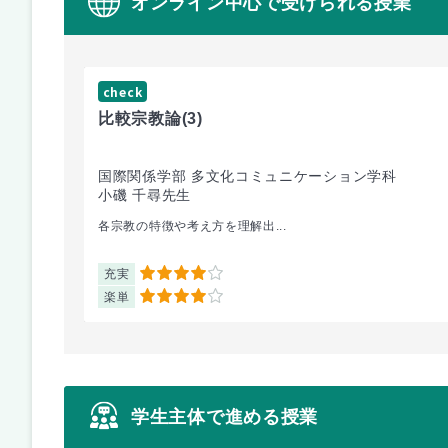
オンライン中心で受けられる授業
check
比較宗教論
(3)
国際関係学部 多文化コミュニケーション学科
小磯 千尋先生
各宗教の特徴や考え方を理解出...
充実
4
楽単
4
学生主体で進める授業