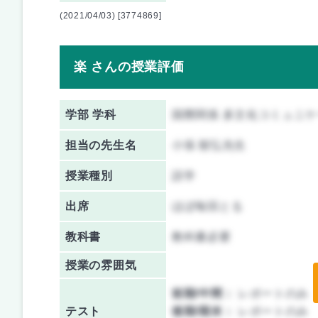
(2021/04/03) [3774869]
楽 さんの授業評価
学部 学科
国際関係 多文化コミュニ
担当の先生名
小張 順弘先生
授業種別
語学
出席
ほぼ毎回とる
教科書
教科書必要
授業の雰囲気
前期/中間：
レポートのみ
テスト
後期/期末：
レポートのみ