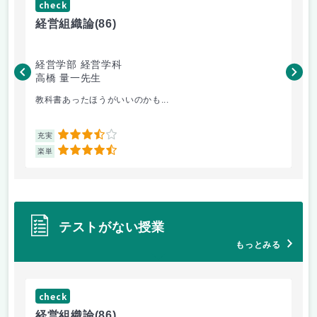
check
ch
経営組織論
(86)
流
経営学部 経営学科
経
高橋 量一先生
白
教科書あったほうがいいのかも...
小
3.5
充実
充
4.5
楽単
楽
テストがない授業
もっとみる
check
ch
経営組織論
(86)
流