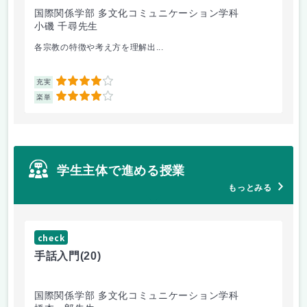
国際関係学部 多文化コミュニケーション学科
経
小磯 千尋先生
遠
各宗教の特徴や考え方を理解出...
ゲ
4
充実
充
4
楽単
楽
学生主体で進める授業
もっとみる
check
ch
手話入門
(20)
ス
国際関係学部 多文化コミュニケーション学科
法