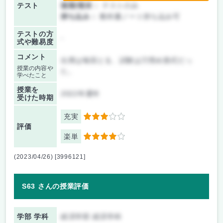
テスト
後期/期末：
テストのみ
持ち込み：
教科書ノート持ち込み可
テストの方
-
式や難易度
コメント
出席は毎回とる、試験は穴埋め形式だっ
授業の内容や
た。
学べたこと
授業を
2022年通年
受けた時期
充実
3
評価
楽単
4
(2023/04/26) [3996121]
S63 さんの授業評価
学部 学科
経済学部 経済学科