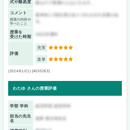
式や難易度
能なので普通の人はとれます。
コメント
基本的に2回出席がありそれを出す必要があ
授業の内容や
る。
学べたこと
授業を
2022年通年
受けた時期
充実
5
評価
楽単
5
(2024/01/21) [4035263]
わたゆ さんの授業評価
学部 学科
経済学部 経済学科
担当の先生
達希 東日布先生
名