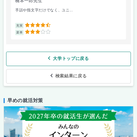
橋本一郎先生
ド
手話や指文字だけでなく、ユニ...
先
4.5
充実
充
3
楽単
楽
大学トップに戻る
検索結果に戻る
早めの就活対策