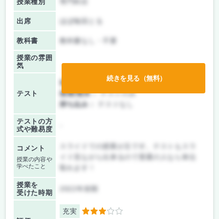
授業種別
専門科目
出席
ほぼ毎回とる
教科書
教科書なし・不要
授業の雰囲
気
続きを見る（無料）
前期/中間：
テストのみ
テスト
後期/期末：
テストのみ
持ち込み：
テストなし
テストの方
-
式や難易度
スライドでの授業が主です。テストもスラ
コメント
イド見ながら出来るので普通の人なら単位
授業の内容や
学べたこと
取れます！
授業を
2022年前期
受けた時期
充実
3