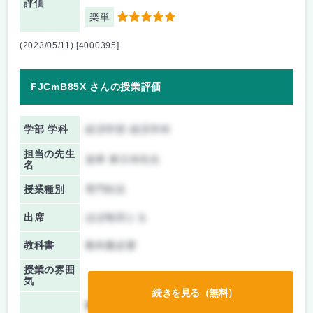
評価
楽単
5
(2023/05/11) [4000395]
FJCmB85X さんの授業評価
学部 学科
経済学部 経済学科
担当の先生
達希 東日布先生
名
授業種別
専門科目
出席
ほぼ毎回とる
教科書
教科書必要
授業の雰囲
気
続きを見る（無料）
前期/中間：
テストのみ