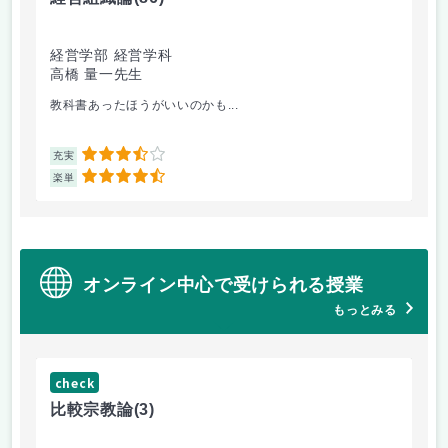
経営学部 経営学科
経
高橋 量一先生
白
教科書あったほうがいいのかも...
他
3.5
充実
充
4.5
楽単
楽
オンライン中心で受けられる授業
もっとみる
check
ch
比較宗教論
(3)
マ