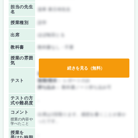
担当の先生
達希 東日布先生
名
授業種別
語学
出席
ほぼ毎回とる
教科書
教科書なし・不要
授業の雰囲
気
続きを見る（無料）
前期/中間：
レポートのみ
テスト
後期/期末：
レポートのみ
持ち込み：
教科書ノート持ち込み可
テストの方
-
式や難易度
コメント
出席は2回取ります。感想を書くことが多か
授業の内容や
ったです。
学べたこと
授業を
-
受けた時期