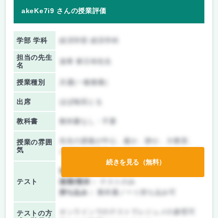
akeKe7i9 さんの授業評価
学部 学科
経済学部 経済学科
担当の先生
達希 東日布先生
名
授業種別
共通(一般教養)
出席
ほぼ毎回とる
教科書
教科書なし・不要
先生の講義が中心、厳か、静か、大教室、
授業の雰囲
気
オフライン中心
続きを見る（無料）
前期/中間：
テストのみ
テスト
後期/期末：
テストのみ
持ち込み：
教科書ノート持ち込み可
オンラインでのテストでレジュメの参照可
テストの方