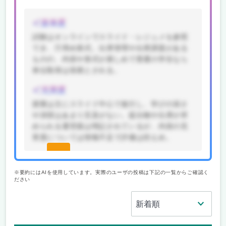
楽単度
試験はオンラインでスライド・レジュメを参照
でき、穴埋め形式。出席管理や出席課題がある
ものの、内容や形式が易しめで普通の学生なら
単位取得は容易とされる。
充実度
授業は主にスライド中心で進行し、学びの深さ
や演習はあまり言及がない。提出物や出席が求
められる運営面は明記されているが、内容の充
実度については情報不足で評価は控えめ。
続きを
見る(無
※要約にはAIを使用しています。実際のユーザの投稿は下記の一覧からご確認く
ださい
料)