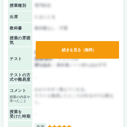
授業種別
専門科目
出席
たまにとる
教科書
教科書なし・不要
授業の雰囲
気
続きを見る（無料）
前期/中間：
テストのみ
テスト
後期/期末：
テストのみ
持ち込み：
教科書ノート持ち込み不可
テストの方
-
式や難易度
わかりやすく教えてくれる。
コメント
テストも勉強したところが出るので心配な
授業の内容や
学べたこと
し。
授業を
-
受けた時期