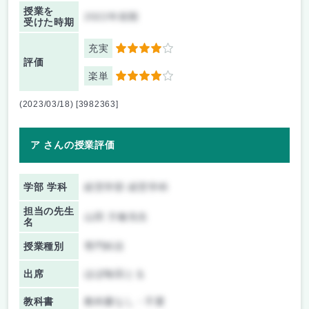
授業を
2022年前期
受けた時期
充実
4
評価
楽単
4
(2023/03/18) [3982363]
ア さんの授業評価
学部 学科
経営学部 経営学科
担当の先生
山田 方敏先生
名
授業種別
専門科目
出席
ほぼ毎回とる
教科書
教科書なし・不要