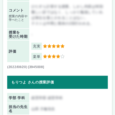
ひたすら計算する授業。しかし内容は特別
コメント
難しい訳ではなく、しっかり勉強していれ
授業の内容や
ば単位を落とされることはない。
学べたこと
テストは中間と期末の2回行われる。
授業を
-
受けた時期
充実
5
評価
楽単
4
(2022/08/20) [3945008]
もりつよ さんの授業評価
学部 学科
経営学部 経営学科
担当の先生
山田 方敏先生
名