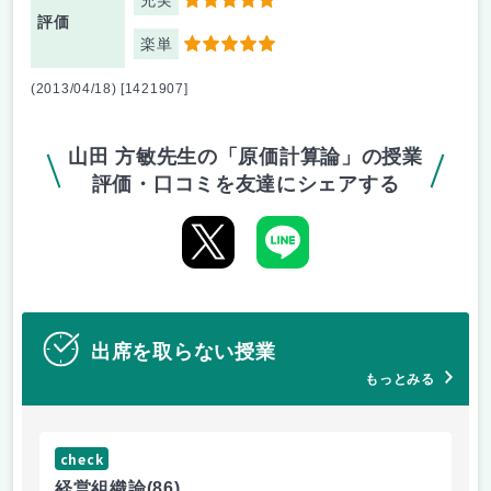
充実
5
評価
楽単
5
(2013/04/18) [1421907]
山田 方敏先生の「原価計算論」の授業
評価・口コミを友達にシェアする
出席を取らない授業
もっとみる
check
ch
経営組織論
(86)
流