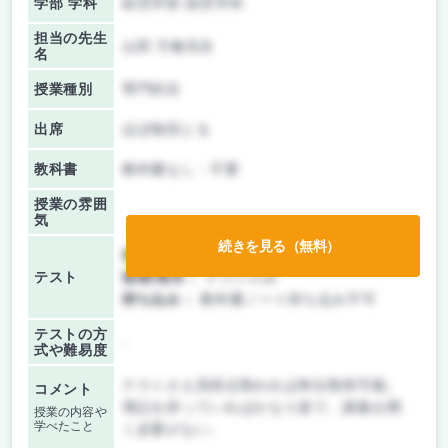
学部 学科
経営学部 経営学科
担当の先生
山田 方敏先生
名
授業種別
専門科目
出席
ほぼ毎回とる
教科書
教科書なし・不要
授業の雰囲
気
続きを見る（無料）
前期/中間：
テストのみ
テスト
後期/期末：
テストのみ
持ち込み：
教科書ノート持ち込み不可
テストの方
-
式や難易度
テストさえ高得点取れれば単位取得可能。
コメント
簿記を持っていればかなり楽で、講義を聞
授業の内容や
学べたこと
く必要がない。