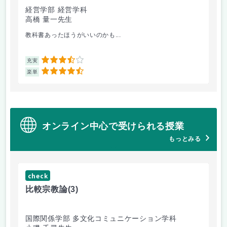
経営学部 経営学科
経
高橋 量一先生
白
教科書あったほうがいいのかも...
他
3.5
充実
充
4.5
楽単
楽
オンライン中心で受けられる授業
もっとみる
check
ch
比較宗教論
(3)
マ
国際関係学部 多文化コミュニケーション学科
経