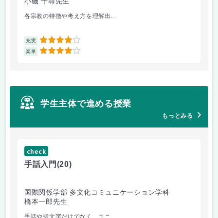
小磯 千尋先生
遠
各宗教の特徴や考え方を理解出...
ゲ
4
充実
充
4
楽単
楽
学生主体で進める授業
もっとみる
check
ch
手話入門
(20)
ス
国際関係学部 多文化コミュニケーション学科
法
橋本一郎先生
ド
手話や指文字だけでなく、ユニ...
先