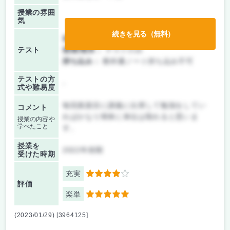
授業の雰囲
気
続きを見る（無料）
前期/中間：
テストのみ
テスト
後期/期末：
テストのみ
持ち込み：
教科書ノート持ち込み不可
テストの方
-
式や難易度
毎回真面目に講義に出席して勉強をしてい
コメント
ればかなり簡単に単位は取れると思いま
授業の内容や
学べたこと
す。
授業を
2022年前期
受けた時期
充実
4
評価
楽単
5
(2023/01/29) [3964125]