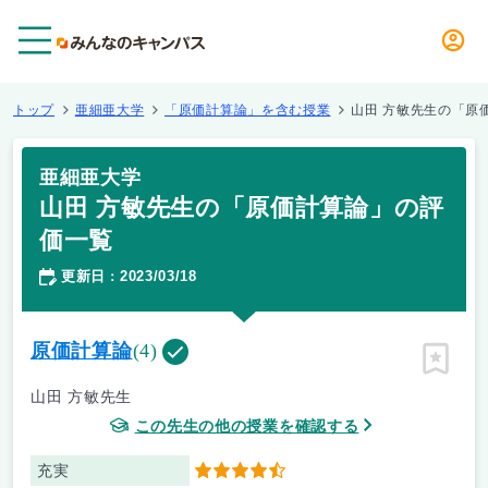
メニュー
トップ
亜細亜大学
「原価計算論」を含む授業
山田 方敏先生の「原
亜細亜大学
山田 方敏先生の「原価計算論」の評
価一覧
更新日
2023/03/18
：
原価計算論
(4)
ピン留
山田 方敏先生
この先生の他の授業を確認する
充実
4.5