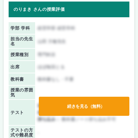
のりまき さんの授業評価
学部 学科
経営学部 経営学科
担当の先生
山田 方敏先生
名
授業種別
専門科目
出席
ほぼ毎回とる
教科書
教科書なし・不要
授業の雰囲
気
前期/中間：
テストのみ
続きを見る（無料）
テスト
後期/期末：
テストのみ
持ち込み：
教科書ノート持ち込み不可
テストの方
-
式や難易度