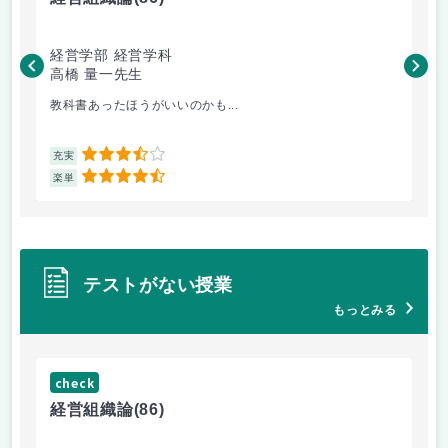
経営学部 経営学科
経
高橋 量一先生
白
教科書あったほうがいいのかも...
小
3.5
充実
充
4.5
楽単
楽
テストがない授業
もっとみる
check
ch
経営組織論
(86)
流