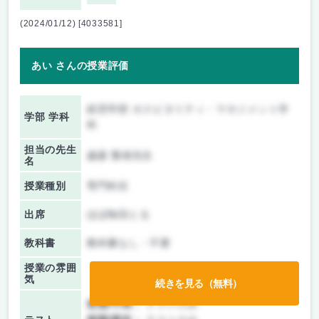
(2024/01/12) [4033581]
あい さんの授業評価
経営学部 ホスピタリティ・マネジメント学
学部 学科
科
担当の先生
越森 繁雄先生
名
授業種別
専門科目
出席
ほぼ毎回とる
教科書
教科書なし・不要
授業の雰囲
気
続きを見る（無料）
前期/中間：
テストのみ