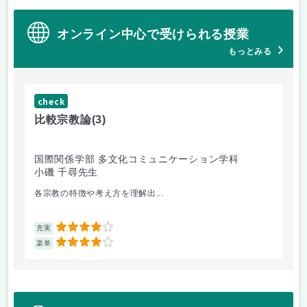
オンライン中心で受けられる授業
もっとみる
check
ch
比較宗教論
(3)
マ
国際関係学部 多文化コミュニケーション学科
経
小磯 千尋先生
遠
各宗教の特徴や考え方を理解出...
ゲ
4
充実
充
4
楽単
楽