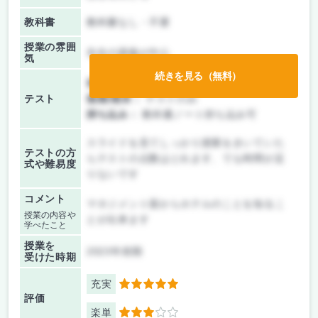
教科書
教科書なし・不要
授業の雰囲
先生の講義が中心
気
続きを見る（無料）
前期/中間：
テストのみ
テスト
後期/期末：
テストのみ
持ち込み：
教科書ノート持ち込み可
スライドを見てしっかり授業をきいていた
テストの方
らテストの点数はとれます、でも時間が足
式や難易度
りないです
コメント
マネジメント面からホテルのことを知るこ
授業の内容や
とが出来ます
学べたこと
授業を
2023年前期
受けた時期
充実
5
評価
楽単
3