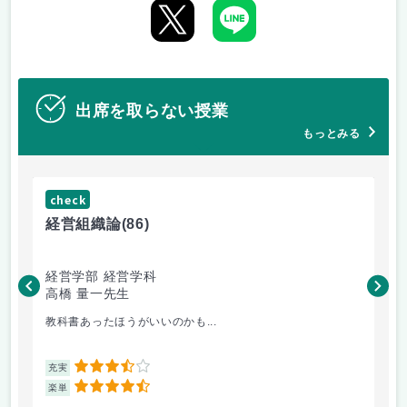
出席を取らない授業
もっとみる
check
ch
経営組織論
(86)
流
経営学部 経営学科
経
高橋 量一先生
白
教科書あったほうがいいのかも...
小
3.5
充実
充
4.5
楽単
楽