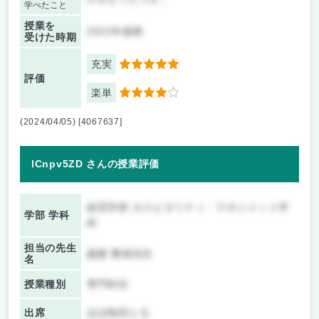
学べたこと
授業を
2023年後期
受けた時期
充実
5
評価
楽単
4
(2024/04/05) [4067637]
lCnpv5ZD さんの授業評価
経営学部 ホスピタリティ・マネジメント学
学部 学科
科
担当の先生
越森 繁雄先生
名
授業種別
専門科目
出席
ほぼ毎回とる