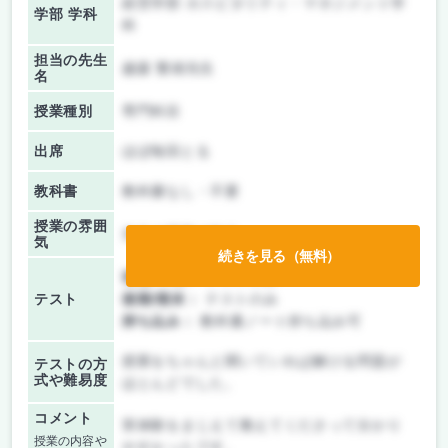
経営学部 ホスピタリティ・マネジメント学
学部 学科
科
担当の先生
越森 繁雄先生
名
授業種別
専門科目
出席
ほぼ毎回とる
教科書
教科書なし・不要
授業の雰囲
先生の講義が中心
気
続きを見る（無料）
前期/中間：
テストのみ
テスト
後期/期末：
テストのみ
持ち込み：
教科書ノート持ち込み可
授業をちゃんと聞いていれば解ける問題が
テストの方
式や難易度
ほとんどでした。
コメント
実体験をまじえて教えてくださって分かり
授業の内容や
やすかったです。