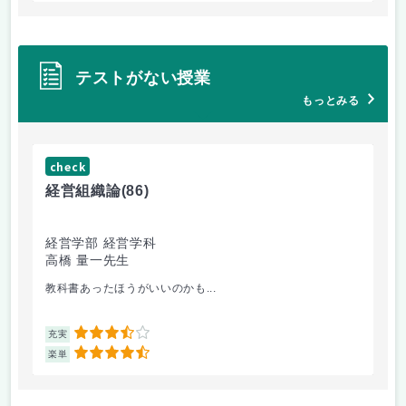
テストがない授業
もっとみる
check
ch
経営組織論
(86)
流
経営学部 経営学科
経
高橋 量一先生
白
教科書あったほうがいいのかも...
他
3.5
充実
充
4.5
楽単
楽