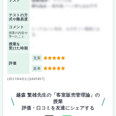
テスト
後期/期末：
テストのみ
持ち込み：
教科書ノート持ち込み不可
テストの方
-
式や難易度
コメント
とってもいい先生。ものすごく勉強にな
授業の内容や
る。
学べたこと
授業を
-
受けた時期
充実
5
評価
楽単
5
(2017/04/21) [2465457]
越森 繁雄先生の「客室販売管理論」の
授業
評価・口コミを友達にシェアする