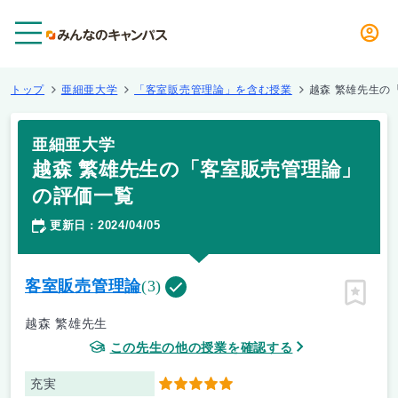
メニュー
トップ
亜細亜大学
「客室販売管理論」を含む授業
越森 繁雄先生の
亜細亜大学
越森 繁雄先生の「客室販売管理論」
の評価一覧
更新日
2024/04/05
：
客室販売管理論
(3)
ピン留
越森 繁雄先生
この先生の他の授業を確認する
充実
5