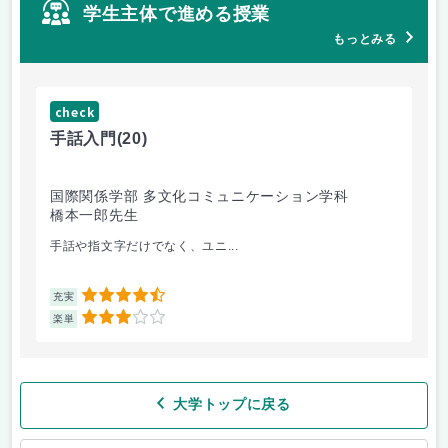
学生主体で進める授業
もっとみる
check
ch
手話入門
(20)
ス
国際関係学部 多文化コミュニケーション学科
法
橋本一郎先生
ド
手話や指文字だけでなく、ユニ...
先
4.5
充実
充
3
楽単
楽
大学トップに戻る