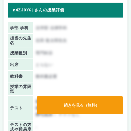
n4ZJ0Y6j さんの授業評価
学部 学科
法学部 法律学科
担当の先生
吉田 龍太郎先生
名
授業種別
専門科目
出席
とらない
教科書
教科書必要
授業の雰囲
気
前期/中間：
授業無し
続きを見る（無料）
テスト
後期/期末：
レポートのみ
持ち込み：
テストなし
テストの方
-
式や難易度