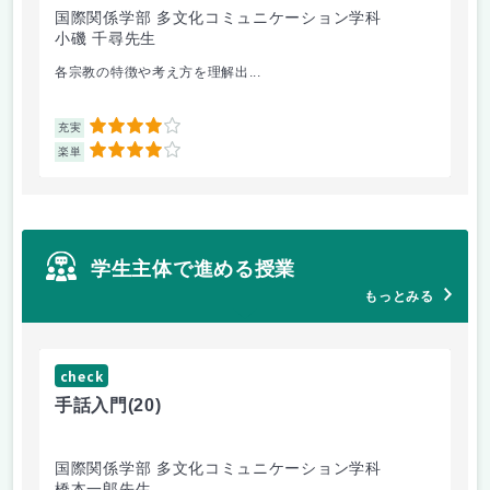
国際関係学部 多文化コミュニケーション学科
経
小磯 千尋先生
遠
各宗教の特徴や考え方を理解出...
ゲ
4
充実
充
4
楽単
楽
学生主体で進める授業
もっとみる
check
ch
手話入門
(20)
ス
国際関係学部 多文化コミュニケーション学科
法
橋本一郎先生
ド