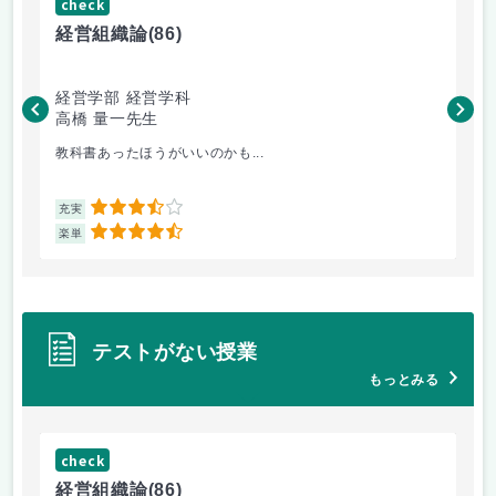
check
ch
経営組織論
(86)
流
経営学部 経営学科
経
高橋 量一先生
白
教科書あったほうがいいのかも...
小
3.5
充実
充
4.5
楽単
楽
テストがない授業
もっとみる
check
ch
経営組織論
(86)
流