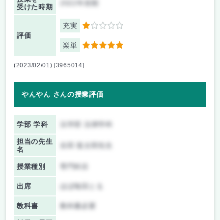
2022年前期
受けた時期
充実
1
評価
楽単
5
(2023/02/01) [3965014]
やんやん さんの授業評価
学部 学科
法学部 法律学科
担当の先生
吉田 龍太郎先生
名
授業種別
専門科目
出席
ほぼ毎回とる
教科書
教科書必要