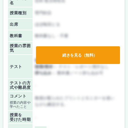
吉田 龍太郎先生
名
授業種別
専門科目
出席
ほぼ毎回とる
教科書
教科書なし・不要
授業の雰囲
気
続きを見る（無料）
前期/中間：
授業無し
テスト
後期/期末：
テスト・レポート両方なし
持ち込み：
教科書ノート持ち込み可
テストの方
-
式や難易度
コメント
教授が配られたプリントとモニターを使い
授業の内容や
ながら解説する。
学べたこと
授業を
-
受けた時期