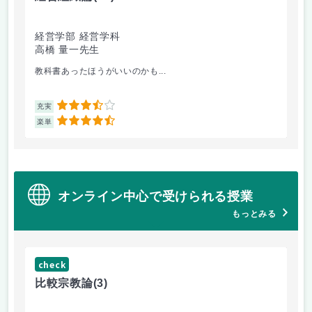
経営学部 経営学科
経
高橋 量一先生
白
教科書あったほうがいいのかも...
他
3.5
充実
充
4.5
楽単
楽
オンライン中心で受けられる授業
もっとみる
check
ch
比較宗教論
(3)
マ