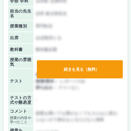
学部 学科
法学部 法律学科
担当の先生
吉田 龍太郎先生
名
授業種別
専門科目
出席
ほぼ毎回とる
教科書
教科書必要
授業の雰囲
気
続きを見る（無料）
前期/中間：
レポートのみ
テスト
後期/期末：
レポートのみ
持ち込み：
テストなし
テストの方
-
式や難易度
コメント
授業を聞いても聞かなくてもそんなに変わ
授業の内容や
らないので単位をとるだけなら簡単
学べたこと
授業を