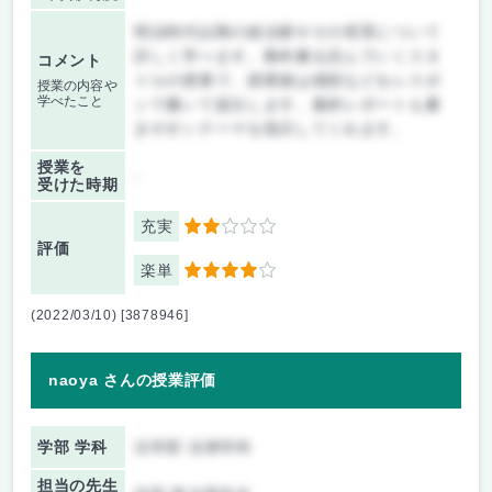
明治時代以降の政治家やその背景について
詳しく学べます。教科書を読んでいくスタ
コメント
イルの授業で、授業後は感想などをレスポ
授業の内容や
学べたこと
ンで書いて提出します。最終レポートも書
きやすいテーマを指示してくれます。
授業を
-
受けた時期
充実
2
評価
楽単
4
(2022/03/10) [3878946]
naoya さんの授業評価
学部 学科
法学部 法律学科
担当の先生