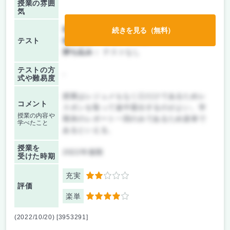
授業の雰囲
気
前期/中間：
レポートのみ
続きを見る（無料）
テスト
後期/期末：
レポートのみ
持ち込み：
テストなし
テストの方
-
式や難易度
授業はレジュメもなく口だけであるためレ
コメント
スポンを取って途中退出するのがよい。学
授業の内容や
期末のレポート一回のみであるため楽単で
学べたこと
あるといえる。
授業を
2022年後期
受けた時期
充実
2
評価
楽単
4
(2022/10/20) [3953291]