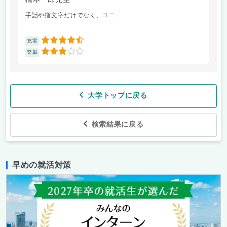
手話や指文字だけでなく、ユニ...
先
4.5
充実
充
3
楽単
楽
大学トップに戻る
検索結果に戻る
早めの就活対策