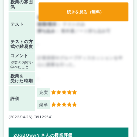
授業の雰囲
気
続きを見る（無料）
前期/中間：
テストのみ
テスト
後期/期末：
テストのみ
持ち込み：
教科書ノート持ち込み可
テストの方
-
式や難易度
コメント
計算演習やグループディスカッションを中
授業の内容や
心に授業を行った。
学べたこと
授業を
-
受けた時期
充実
5
評価
楽単
5
(2022/04/26) [3912954]
2UqBQwwN さんの授業評価