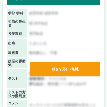
学部 学科
経営学部 経営学科
担当の先生
関 洋平先生
名
授業種別
専門科目
出席
たまにとる
教科書
教科書なし・不要
授業の雰囲
気
続きを見る（無料）
前期/中間：
テストのみ
テスト
後期/期末：
テストのみ
持ち込み：
教科書ノート持ち込み可
テストの方
-
式や難易度
コメント
オンラインだったので授業資料を見ること