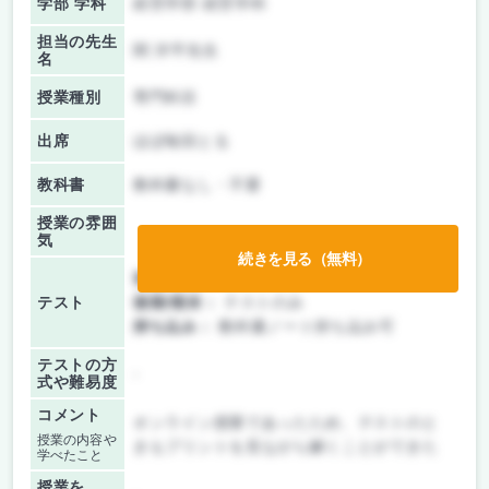
学部 学科
経営学部 経営学科
担当の先生
関 洋平先生
名
授業種別
専門科目
出席
ほぼ毎回とる
教科書
教科書なし・不要
授業の雰囲
気
続きを見る（無料）
前期/中間：
テストのみ
テスト
後期/期末：
テストのみ
持ち込み：
教科書ノート持ち込み可
テストの方
-
式や難易度
コメント
オンライン授業であったため、テストのと
授業の内容や
きもプリントを見ながら解くことができた
学べたこと
授業を