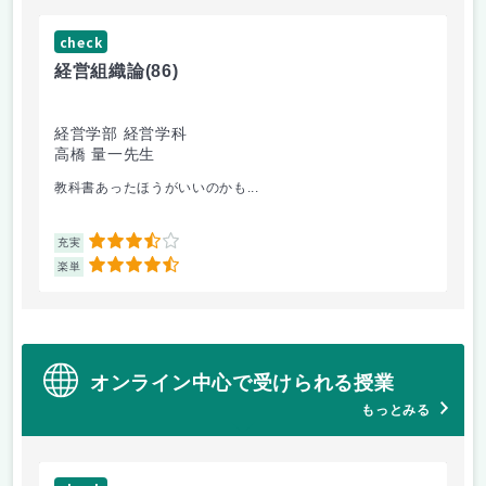
check
ch
経営組織論
(86)
流
経営学部 経営学科
経
高橋 量一先生
白
教科書あったほうがいいのかも...
他
3.5
充実
充
4.5
楽単
楽
オンライン中心で受けられる授業
もっとみる