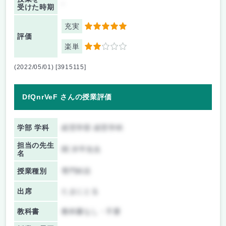
-
受けた時期
充実
5
評価
楽単
2
(2022/05/01) [3915115]
DfQnrVeF さんの授業評価
学部 学科
経営学部 経営学科
担当の先生
関 洋平先生
名
授業種別
専門科目
出席
たまにとる
教科書
教科書なし・不要