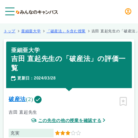
メニュー
トップ
亜細亜大学
「破産法」を含む授業
吉田 直起先生の「破産法
亜細亜大学
吉田 直起先生の「破産法」の評価一
覧
更新日
2024/03/28
：
破産法
(2)
ピン留
吉田 直起先生
この先生の他の授業を確認する
充実
3