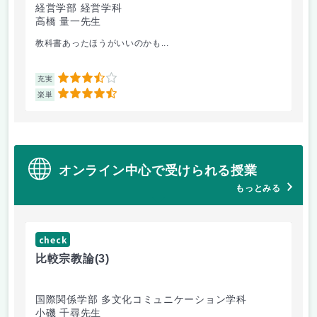
経営学部 経営学科
経
高橋 量一先生
白
教科書あったほうがいいのかも...
他
3.5
充実
充
4.5
楽単
楽
オンライン中心で受けられる授業
もっとみる
check
ch
比較宗教論
(3)
マ
国際関係学部 多文化コミュニケーション学科
経
小磯 千尋先生
遠