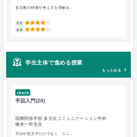
各宗教の特徴や考え方を理解出...
ゲ
4
充実
充
4
楽単
楽
学生主体で進める授業
もっとみる
check
ch
手話入門
(20)
ス
国際関係学部 多文化コミュニケーション学科
法
橋本一郎先生
ド
手話や指文字だけでなく、ユニ...
先