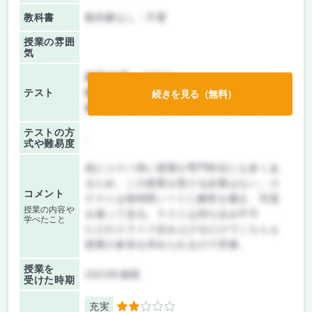
教科書
教科書なし・不要
授業の雰囲
気
前期/中間：
授業無し
テスト
後期/期末：
テストのみ
続きを見る（無料）
持ち込み：
教科書ノート持ち込み不可
テストの方
-
式や難易度
他にコスパ高い授業が専門科目にも多くあ
るため、この授業を受ける必要はない。小
コメント
テストは毎時間ノートに解答を書き、写真
授業の内容や
を撮って送る。テストは持ち込み不可
学べたこと
ただのスライド読み上げるだけでこちらも
授業の参加を求められるので苦痛。
授業を
2023年後期
受けた時期
充実
2