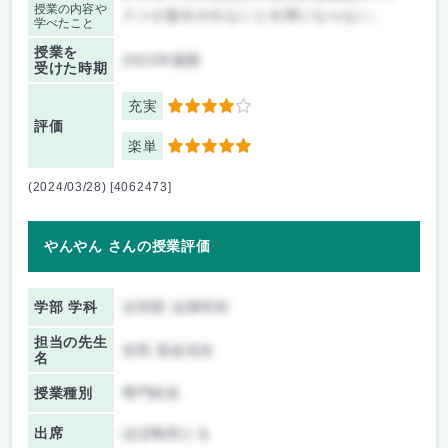
授業の内容や
ストが提出されないと出席にならない。
学べたこと
授業を
2023年後期
受けた時期
充実
4
評価
楽単
5
(2024/03/28) [4062473]
やんやん さんの授業評価
学部 学科
法学部 法律学科
担当の先生
吉田 直起先生
名
授業種別
専門科目
出席
ほぼ毎回とる