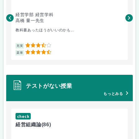
経営学部 経営学科
経
高橋 量一先生
白
教科書あったほうがいいのかも...
小
3.5
充実
充
4.5
楽単
楽
テストがない授業
もっとみる
check
ch
経営組織論
(86)
流