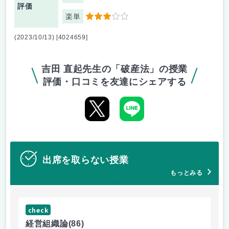
評価
楽単
3
(2023/10/13) [4024659]
吉田 直起先生の「破産法」の授業
評価・口コミを友達にシェアする
出席を取らない授業
もっとみる
check
ch
経営組織論
(86)
流