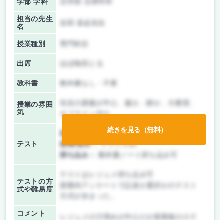
学部 学科
法学部 法律学科
担当の先生
吉田 直起先生
名
授業種別
専門科目
出席
ほぼ毎回とる
教科書
教科書なし・不要
先生の講義が中心、厳か、静か、大教室、
授業の雰囲
気
オフライン中心
続きを見る（無料）
前期/中間：
テストのみ
テスト
後期/期末：
テストのみ
持ち込み：
教科書ノート持ち込み可
テストはレジュメ持ち込み可
テストの方
授業内アンケートで記述か選択かのテスト
式や難易度
方式が決まった。
コメント
レジュメの穴埋めが中心だが授業後の小テ