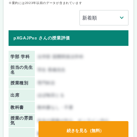
※要約には2023年以前のデータが含まれています
pXGAJPxc さんの授業評価
学部 学科
法学部 国際関係法学科
担当の先生
羽生 香織先生
名
授業種別
専門科目
出席
ほぼ毎回とる
教科書
教科書なし・不要
授業の雰囲
先生の講義が中心、オンライン中心
気
続きを見る（無料）
前期/中間：
テスト・レポート両方なし