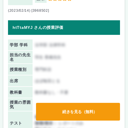
(2023/02/14) [3968502]
htTtaMYJ さんの授業評価
学部 学科
法学部 法律学科
担当の先生
羽生 香織先生
名
授業種別
専門科目
出席
ほぼ毎回とる
教科書
教科書なし・不要
授業の雰囲
気
続きを見る（無料）
前期/中間：
レポートのみ
テスト
後期/期末：
レポートのみ