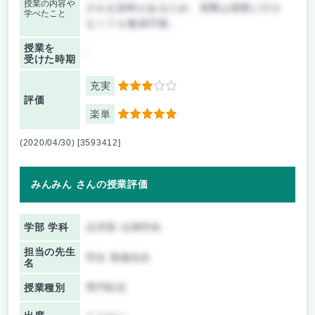
授業の内容や
される資料があるため、実際は授業に行か
学べたこと
なくても勉強可能。
授業を
-
受けた時期
充実
3
評価
楽単
5
(2020/04/30) [3593412]
みんみん さんの授業評価
学部 学科
法学部 法律学科
担当の先生
羽生 香織先生
名
授業種別
専門科目