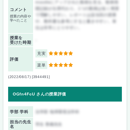
moodleにアップされた動画を見る。動画視
聴記録が出席代わり。1つの動画は短く簡潔
コメント
で理解しやすい。レポートは該当回の授業
授業の内容や
学べたこと
や、教科書を参考にすると書きやすい。単
位は非常にとりやすい。
授業を
-
受けた時期
充実
5
評価
楽単
5
(2022/08/17) [3944491]
OGfn4FcU さんの授業評価
学部 学科
法学部 地球環境法学科
担当の先生
羽生 香織先生
名