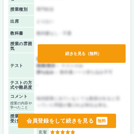
授業種別
専門科目
出席
とらない
教科書
教科書なし・不要
授業の雰囲
気
続きを見る（無料）
前期/中間：
テスト・レポート両方なし
テスト
後期/期末：
テストのみ
持ち込み：
教科書ノート持ち込み不可
テストの方
-
式や難易度
コメント
毎回授業に出ていなくても教授が出ると言
授業の内容や
っていた問題が書ければ単位は来る。
学べたこと
授業を
-
会員登録をして続きを見る
受けた時期
無料
充実
5