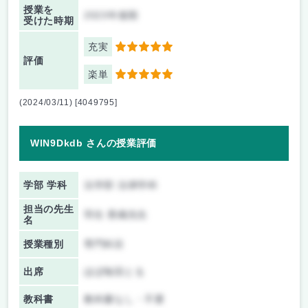
授業を
2023年後期
受けた時期
充実
5
評価
楽単
5
(2024/03/11) [4049795]
WlN9Dkdb さんの授業評価
学部 学科
法学部 法律学科
担当の先生
羽生 香織先生
名
授業種別
専門科目
出席
ほぼ毎回とる
教科書
教科書なし・不要