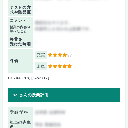
テストの方
-
式や難易度
コメント
相続法をやります。
授業の内容や
何親等とか分かれば楽勝です。
学べたこと
授業を
-
受けた時期
充実
4
評価
楽単
5
(2020/02/18) [3452712]
ha さんの授業評価
学部 学科
法学部 法律学科
担当の先生
羽生 香織先生
名