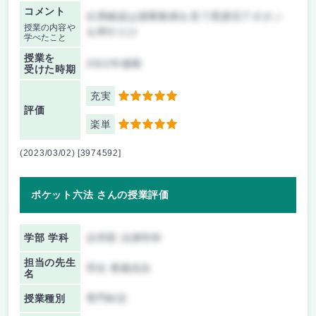
コメント
出席確認は授業動画を見て受講完了ボタン
授業の内容や
を押すだけ
学べたこと
授業を
2022年後期
受けた時期
充実
5
評価
楽単
5
(2023/03/02) [3974592]
ポケット六法 さんの授業評価
学部 学科
法学部 法律学科
担当の先生
羽生 香織先生
名
授業種別
専門科目