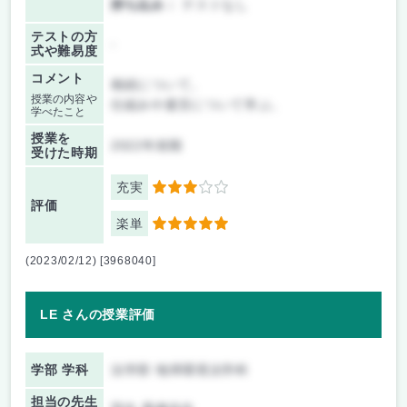
持ち込み：
テストなし
テストの方
-
式や難易度
コメント
相続について。
授業の内容や
仕組みや遺言について学ぶ。
学べたこと
授業を
2022年前期
受けた時期
充実
3
評価
楽単
5
(2023/02/12) [3968040]
LE さんの授業評価
学部 学科
法学部 地球環境法学科
担当の先生