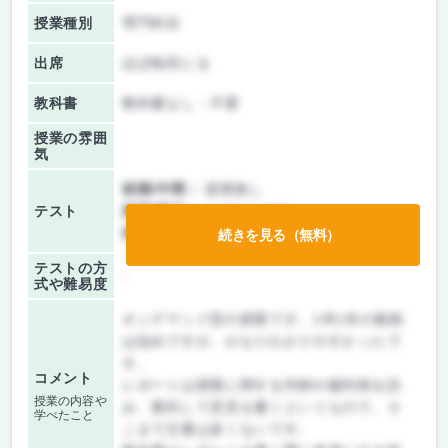
授業種別
専門科目
出席
ほぼ毎回とる
教科書
教科書なし・不要
授業の雰囲
気
前期/中間：
授業無し
テスト
後期/期末：
レポートのみ
持ち込み：
テストなし
続きを見る（無料）
テストの方
-
式や難易度
オンデマンド型の授業です。1本1本の動画
は短めですが、かなりわかりやすかったで
す。
コメント
レポートは授業に関する判例や裁判例を読
授業の内容や
み、要約して意見を書くというもので、そ
学べたこと
こまで文量は多くないです。