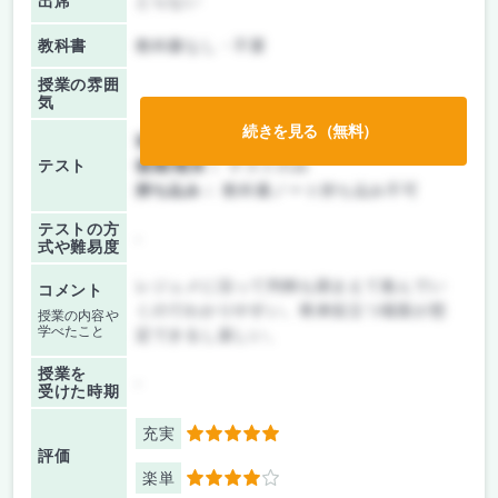
出席
とらない
教科書
教科書なし・不要
授業の雰囲
気
続きを見る（無料）
前期/中間：
テストのみ
テスト
後期/期末：
テストのみ
持ち込み：
教科書ノート持ち込み不可
テストの方
-
式や難易度
レジュメに沿って判例も踏まえて進んでい
コメント
くのでわかりやすい。将来役立つ場面が想
授業の内容や
学べたこと
定できるし楽しい。
授業を
-
受けた時期
充実
5
評価
楽単
4