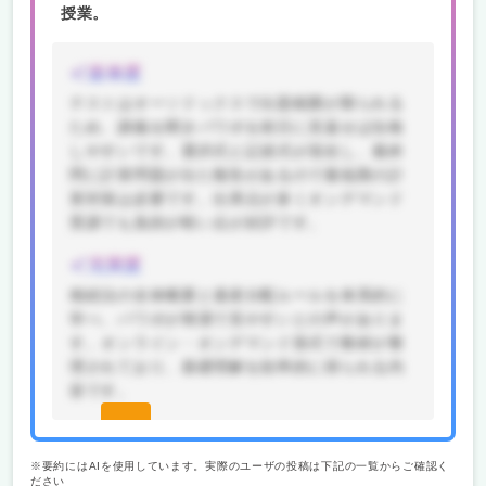
授業。
楽単度
テストはオーソドックスで出題範囲が限られる
ため、講義を聞きパワポを前日に見返せば合格
しやすいです。選択式と記述式が混在し、最終
問に計算問題が出た報告があるので最低限の計
算対策は必要です。出席点が多くオンデマンド
受講でも負担が軽い点が好評です。
充実度
相続法の全体概要と遺産分配ルールを体系的に
学べ、パワポが簡潔で見やすいとの声がありま
す。オンライン・オンデマンド形式で教材が整
理されており、基礎理解を効率的に得られる内
容です。
続きを
見る(無
※要約にはAIを使用しています。実際のユーザの投稿は下記の一覧からご確認く
ださい
料)