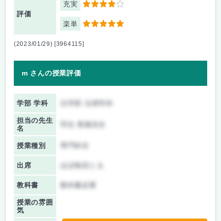
充実
4
評価
楽単
5
(2023/01/29) [3964115]
m さんの授業評価
学部 学科
法学部 法律学科
担当の先生
羽生 香織先生
名
授業種別
専門科目
出席
ほぼ毎回とる
教科書
教科書必要
授業の雰囲
気