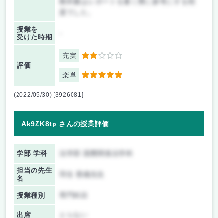
教科書はレポートを書く際に参考にする程
度でした。
授業を
-
受けた時期
充実
2
評価
楽単
5
(2022/05/30) [3926081]
Ak9ZK8tp さんの授業評価
学部 学科
法学部 国際関係法学科
担当の先生
羽生 香織先生
名
授業種別
専門科目
出席
とらない