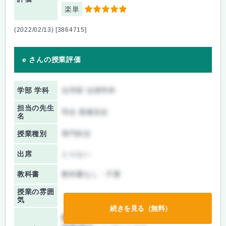
楽単
5
(2022/02/13) [3864715]
e さんの授業評価
学部 学科
法学部 法律学科
担当の先生
羽生 香織先生
名
授業種別
専門科目
出席
とらない
教科書
教科書なし・不要
授業の雰囲
気
続きを見る（無料）
前期/中間：
レポートのみ