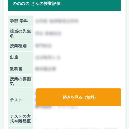
のののの さんの授業評価
学部 学科
法学部 地球環境法学科
担当の先生
羽生 香織先生
名
授業種別
専門科目
出席
ほぼ毎回とる
教科書
教科書必要
授業の雰囲
気
前期/中間：
レポートのみ
続きを見る（無料）
テスト
後期/期末：
レポートのみ
持ち込み：
テストなし
テストの方
-
式や難易度