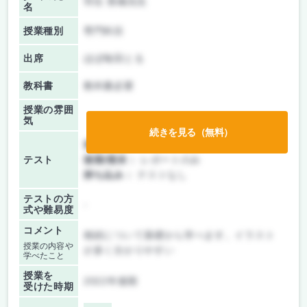
羽生 香織先生
名
授業種別
専門科目
出席
ほぼ毎回とる
教科書
教科書必要
授業の雰囲
気
続きを見る（無料）
前期/中間：
レポートのみ
テスト
後期/期末：
レポートのみ
持ち込み：
テストなし
テストの方
-
式や難易度
コメント
相続について基礎から学べます。イラスト
授業の内容や
が多く分かりやすい
学べたこと
授業を
2022年後期
受けた時期