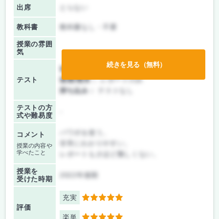
出席
とらない
教科書
教科書なし・不要
授業の雰囲
気
続きを見る（無料）
前期/中間：
レポートのみ
テスト
後期/期末：
レポートのみ
持ち込み：
テストなし
テストの方
-
式や難易度
パワポを使う。
コメント
非常にわかりやすい。
授業の内容や
学べたこと
レポートもさほど難しくない。
授業を
2022年後期
受けた時期
充実
5
評価
楽単
5