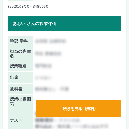
(2020/03/10) [3489090]
あおい さんの授業評価
学部 学科
法学部 法律学科
担当の先生
羽生 香織先生
名
授業種別
専門科目
出席
とらない
教科書
教科書なし・不要
授業の雰囲
気
続きを見る（無料）
前期/中間：
テスト・レポート両方なし
テスト
後期/期末：
テストのみ
持ち込み：
教科書ノート持ち込み不可