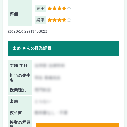
充実
4
評価
楽単
4
(2020/10/29) [3703622]
まめ さんの授業評価
学部 学科
法学部 法律学科
担当の先生
羽生 香織先生
名
授業種別
専門科目
出席
とらない
教科書
教科書なし・不要
授業の雰囲