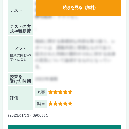
前期/中間：
レポートのみ
続きを見る（無料）
テスト
後期/期末：
レポートのみ
持ち込み：
テストなし
テストの方
-
式や難易度
相続に関する基礎的な内容を取り扱う。レ
ポートは、講義内容と密接なものであり、
コメント
提示された判例の要約やそれに対する自身
授業の内容や
学べたこと
の意見について論述するものとなってい
る。
授業を
2022年後期
受けた時期
充実
5
評価
楽単
5
(2023/01/13) [3960885]