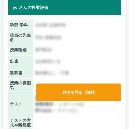
jw さんの授業評価
学部 学科
法学部 法律学科
担当の先生
羽生 香織先生
名
授業種別
専門科目
出席
ほぼ毎回とる
教科書
教科書なし・不要
授業の雰囲
気
続きを見る（無料）
前期/中間：
授業無し
テスト
後期/期末：
レポートのみ
持ち込み：
テストなし
テストの方
-
式や難易度