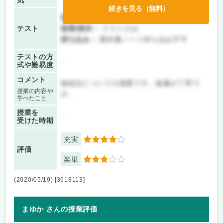
気
続きを見る（無料）
前期/中間：
テスト・レポート両方なし
テスト
後期/期末：
テストのみ
持ち込み：
教科書ノート持ち込み不可
テストの方
-
式や難易度
コメント
相続法についての授業です。板書が丁寧で
授業の内容や
す。
学べたこと
授業を
-
受けた時期
充実
4
評価
楽単
3
(2020/05/19) [3618113]
まゆか さんの授業評価