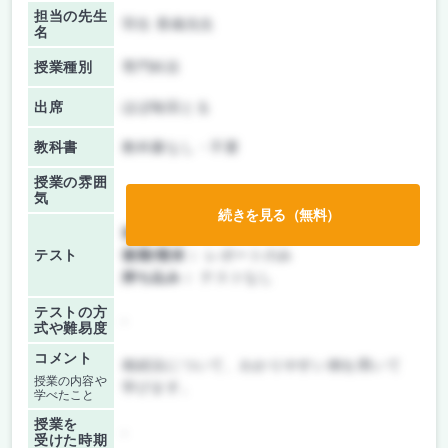
担当の先生
羽生 香織先生
名
授業種別
専門科目
出席
ほぼ毎回とる
教科書
教科書なし・不要
授業の雰囲
気
続きを見る（無料）
前期/中間：
レポートのみ
テスト
後期/期末：
レポートのみ
持ち込み：
テストなし
テストの方
-
式や難易度
コメント
相続法について、わかりやすい例を用いて
授業の内容や
学びます。
学べたこと
授業を
-
受けた時期