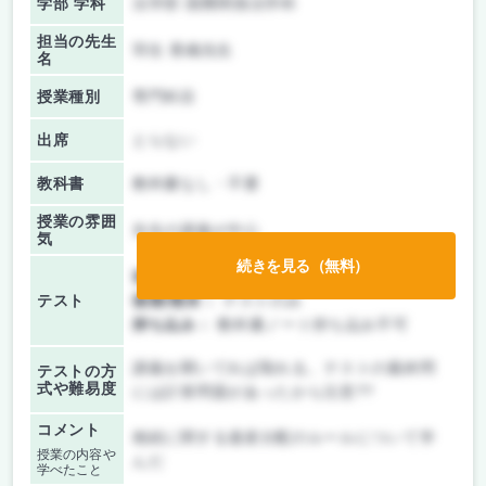
学部 学科
法学部 国際関係法学科
担当の先生
羽生 香織先生
名
授業種別
専門科目
出席
とらない
教科書
教科書なし・不要
授業の雰囲
先生の講義が中心
気
続きを見る（無料）
前期/中間：
テスト・レポート両方なし
テスト
後期/期末：
テストのみ
持ち込み：
教科書ノート持ち込み不可
講義を聞いてれば取れる。テストの最終問
テストの方
式や難易度
には計算問題があったから注意??
コメント
相続に関する遺産分配のルールについて学
授業の内容や
んだ
学べたこと