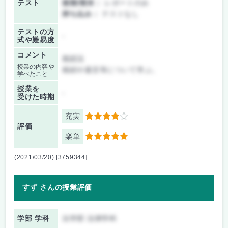
テスト
後期/期末：
レポートのみ
持ち込み：
テストなし
テストの方
-
式や難易度
コメント
相続法
授業の内容や
相続や遺言等について学ぶ。
学べたこと
授業を
-
受けた時期
充実
4
評価
楽単
5
(2021/03/20) [3759344]
すず さんの授業評価
学部 学科
法学部 法律学科