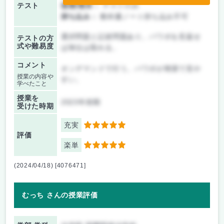
テスト
後期/期末：
テストのみ
持ち込み：
教科書ノート持ち込み不可
選択問題と記述問題あり。パワポを見返せ
テストの方
式や難易度
ば単位は取れる。
コメント
オンデマンドで行う。パワポが簡潔で見や
授業の内容や
すい。
学べたこと
授業を
2023年前期
受けた時期
充実
5
評価
楽単
5
(2024/04/18) [4076471]
むっち さんの授業評価