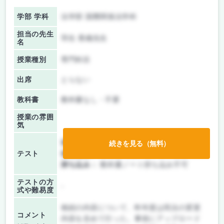
学部 学科
法学部 国際関係法学科
担当の先生
羽生 香織先生
名
授業種別
専門科目
出席
とらない
教科書
教科書なし・不要
授業の雰囲
気
前期/中間：
テスト・レポート両方なし
続きを見る（無料）
テスト
後期/期末：
テストのみ
持ち込み：
教科書ノート持ち込み不可
テストの方
-
式や難易度
相続の内容について、昨年度は民法の変更
コメント
内容を含めて行った。事前にアップロード