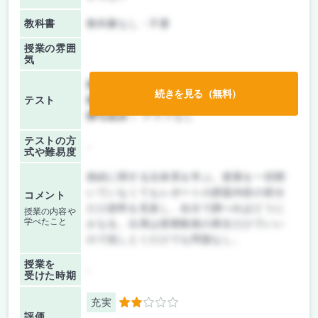
教科書
教科書なし・不要
授業の雰囲
気
前期/中間：
レポートのみ
続きを見る（無料）
テスト
後期/期末：
レポートのみ
持ち込み：
テストなし
テストの方
-
式や難易度
相続に関する法体系を学ぶ。授業を一切聞
いていなくてもレポートの課題内容の部分
コメント
だけ資料を見直し、自分で調べればどうに
授業の内容や
学べたこと
かなる。出席は授業動画の再生だけでいい
ので流しとくだけでも問題なし。
授業を
-
受けた時期
充実
2
評価