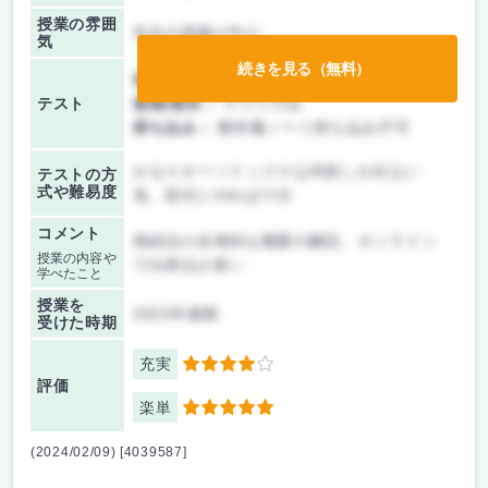
授業の雰囲
先生の講義が中心
気
続きを見る（無料）
前期/中間：
授業無し
テスト
後期/期末：
テストのみ
持ち込み：
教科書ノート持ち込み不可
かなりオーソドックスな内容しか出ない
テストの方
式や難易度
為、前日にやれば十分
コメント
相続法の全体的な概要の解説。オンライン
授業の内容や
で出席点が多い
学べたこと
授業を
2023年後期
受けた時期
充実
4
評価
楽単
5
(2024/02/09) [4039587]